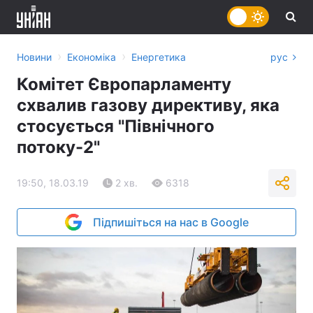
›
›
Новини
Економіка
Енергетика
рус
Комітет Європарламенту
схвалив газову директиву, яка
стосується "Північного
потоку-2"
19:50, 18.03.19
2 хв.
6318
Підпишіться на нас в Google