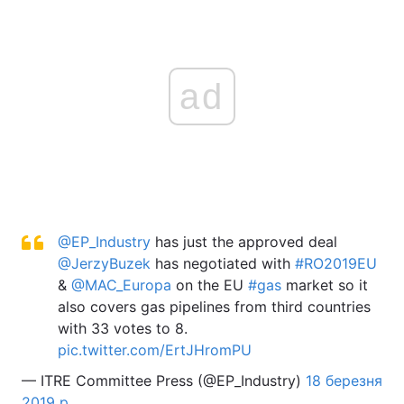
ad
@EP_Industry
has just the approved deal
@JerzyBuzek
has negotiated with
#RO2019EU
&
@MAC_Europa
on the EU
#gas
market so it
also covers gas pipelines from third countries
with 33 votes to 8.
pic.twitter.com/ErtJHromPU
— ITRE Committee Press (@EP_Industry)
18 березня
2019 р.