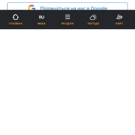
Підпишіться на нас в Google
RU
МОВА
ГОЛОВНА
РОЗДІЛИ
ПОГОДА
ЛАЙТ
Сполучення з Донбасом залишається одним із пріоритетів для УЗ /
фото УНІАН
З початку зими поїзд Покровськ-Харків-
Покровськ курсував лише по вихідним
дням.
Реклама