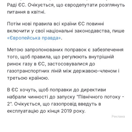
Раді ЄС. Очікується, що євродепутати розглянуть
Тема оформлення
питання в квітні.
Потім нові правила всі країни ЄС повинні
включити у свої національні законодавства, пише
«Європейська правда»
.
Метою запропонованих поправок є забезпечення
того, щоб правила, що регулюють внутрішній
ринок газу в ЄС, застосовувалися до
газотранспортних ліній між державою-членом і
третьою країною.
В ЄС хочуть, щоб поправки до директиви
набрали чинності до запуску "Північного потоку -
2". Очікується, що газопровід введуть в
експлуатацію до кінця 2019 року.
Реклама