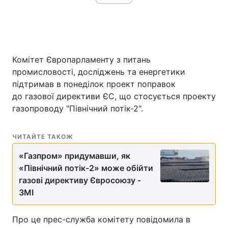
Головна
Війна
Комітет Європарламенту з питань
Україна
Політика
промисловості, досліджень та енергетики
підтримав в понеділок проект поправок
Економіка
Світ
до газової директиви ЄС, що стосується проекту
газопроводу "Північний потік-2".
Спорт
Наука
Техно і зв'язок
Лайт
ЧИТАЙТЕ ТАКОЖ
«Газпром» придумавши, як
Зброя
Інциденти
«Північний потік-2» може обійти
Здоров'я
Туризм
газові директиву Євросоюзу -
ЗМІ
Цікавинки
Погода
Про це прес-служба комітету повідомила в
Екологія
Регіони