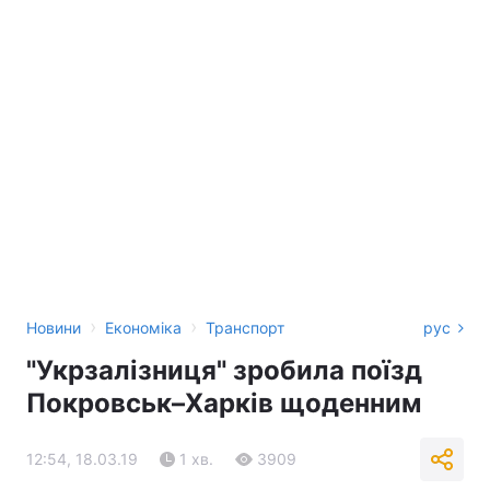
›
›
Новини
Економіка
Транспорт
рус
"Укрзалізниця" зробила поїзд
Покровськ–Харків щоденним
12:54, 18.03.19
1 хв.
3909