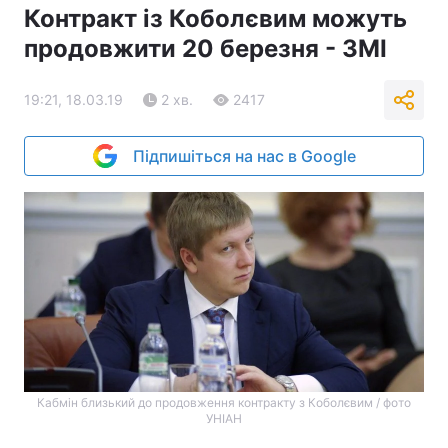
Контракт із Коболєвим можуть
продовжити 20 березня - ЗМІ
19:21, 18.03.19
2 хв.
2417
Підпишіться на нас в Google
Кабмін близький до продовження контракту з Коболєвим / фото
УНІАН