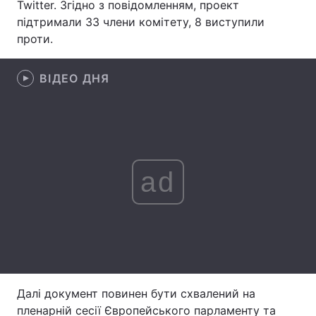
Twitter. Згідно з повідомленням, проект
підтримали 33 члени комітету, 8 виступили
Лонгріди
проти.
Відео з Youtube
Статті
ВІДЕО ДНЯ
Інтерв'ю
Думки
Архів
Вакансії
Контакти
ad
Послуги
Далі документ повинен бути схвалений на
пленарній сесії Європейського парламенту та