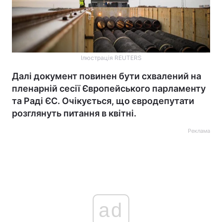
Ілюстрація REUTERS
Далі документ повинен бути схвалений на
пленарній сесії Європейського парламенту
та Раді ЄС. Очікується, що євродепутати
розглянуть питання в квітні.
Реклама
ad