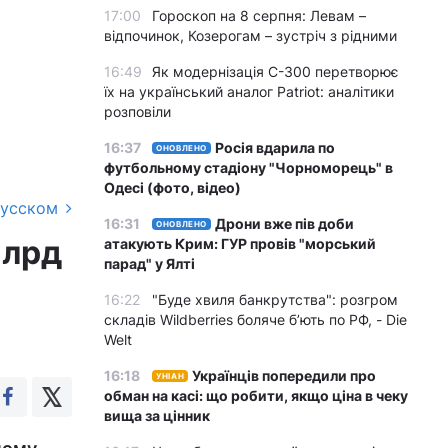
17:00
Гороскоп на 8 серпня: Левам –
відпочинок, Козерогам – зустріч з рідними
16:49
Як модернізація С-300 перетворює
їх на український аналог Patriot: аналітики
розповіли
16:37
Росія вдарила по
ОНОВЛЕНО
футбольному стадіону "Чорноморець" в
Одесі (фото, відео)
русском
16:31
Дрони вже пів доби
ОНОВЛЕНО
млрд
атакують Крим: ГУР провів "морський
парад" у Ялті
16:22
"Буде хвиля банкрутства": розгром
складів Wildberries боляче бʼють по РФ, - Die
Welt
16:18
Українців попередили про
УНІАН
обман на касі: що робити, якщо ціна в чеку
вища за цінник