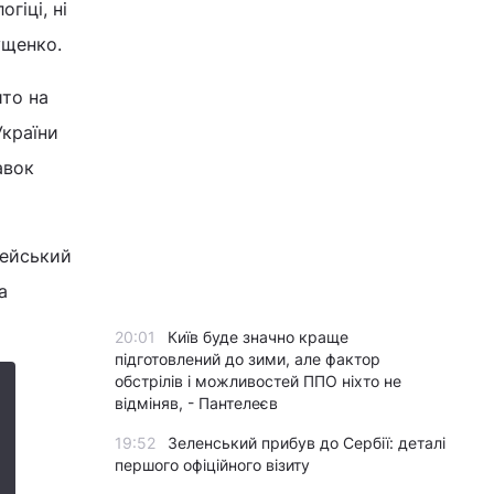
гіці, ні
ущенко.
ито на
України
авок
пейський
а
20:01
Київ буде значно краще
підготовлений до зими, але фактор
обстрілів і можливостей ППО ніхто не
відміняв, - Пантелеєв
19:52
Зеленський прибув до Сербії: деталі
першого офіційного візиту