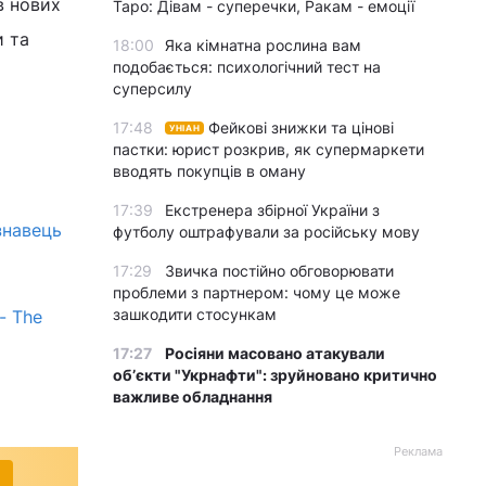
в нових
Таро: Дівам - суперечки, Ракам - емоції
и та
18:00
Яка кімнатна рослина вам
подобається: психологічний тест на
суперсилу
17:48
Фейкові знижки та цінові
УНІАН
пастки: юрист розкрив, як супермаркети
вводять покупців в оману
17:39
Екстренера збірної України з
єзнавець
футболу оштрафували за російську мову
17:29
Звичка постійно обговорювати
проблеми з партнером: чому це може
зашкодити стосункам
- The
17:27
Росіяни масовано атакували
обʼєкти "Укрнафти": зруйновано критично
важливе обладнання
Реклама