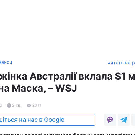
нанси
читать на 
жінка Австралії вклала $1 
на Маска, – WSJ
26
2 хв.
2911
іться на нас в Google