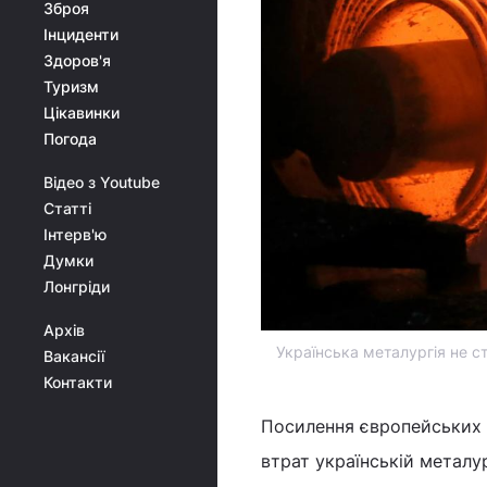
Зброя
Інциденти
Здоров'я
Туризм
Цікавинки
Погода
Відео з Youtube
Статті
Інтерв'ю
Думки
Лонгріди
Архів
Українська металургія не с
Вакансії
Контакти
Посилення європейських 
втрат українській металур