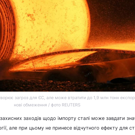
творює загроз для ЄС, але може втратити до 1,9 млн тонн експор
нові обмеження / фото REUTERS
захисних заходів щодо імпорту сталі може завдати зн
гії, але при цьому не принесе відчутного ефекту для ста