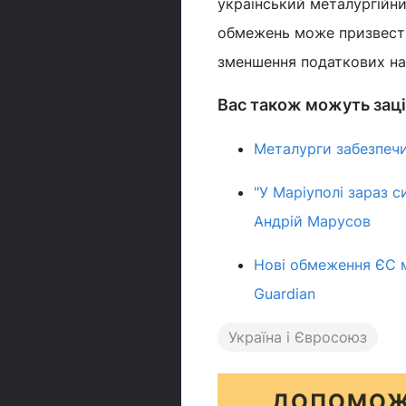
український металургійни
обмежень може призвести
зменшення податкових на
Вас також можуть заці
Металурги забезпечи
"У Маріуполі зараз с
Андрій Марусов
Нові обмеження ЄС м
Guardian
Україна і Євросоюз
ДОПОМОЖ