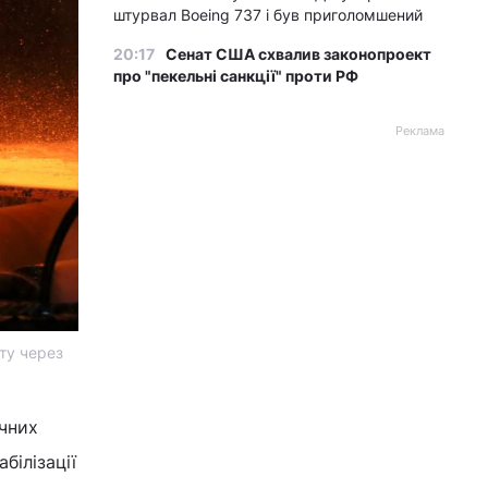
штурвал Boeing 737 і був приголомшений
20:17
Сенат США схвалив законопроект
про "пекельні санкції" проти РФ
Реклама
ту через
ачних
білізації