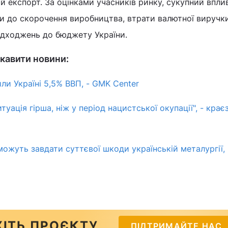
й експорт. За оцінками учасників ринку, сукупний впли
 до скорочення виробництва, втрати валютної виручк
дходжень до бюджету України.
кавити новини:
ли Україні 5,5% ВВП, - GMK Center
итуація гірша, ніж у період нацистської окупації", - кра
ожуть завдати суттєвої шкоди українській металургії, 
ІТЬ ПРОЄКТУ
ПІДТРИМАЙТЕ НАС