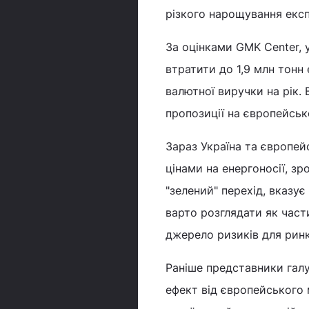
різкого нарощування експ
За оцінками GMK Center, 
втратити до 1,9 млн тонн 
валютної виручки на рік.
пропозиції на європейськ
Зараз Україна та європе
цінами на енергоносії, зр
"зелений" перехід, вказує
варто розглядати як част
джерело ризиків для рин
Раніше представники гал
ефект від європейського