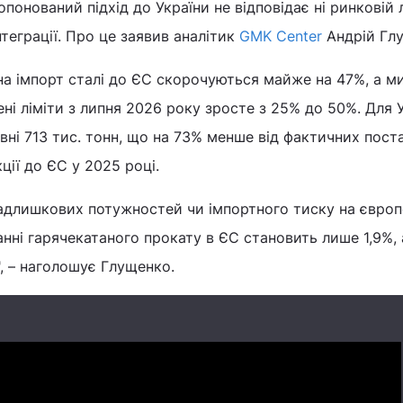
понований підхід до України не відповідає ні ринковій ло
теграції. Про це заявив аналітик
GMK Center
Андрій Гл
на імпорт сталі до ЄС скорочуються майже на 47%, а м
ні ліміти з липня 2026 року зросте з 25% до 50%. Для 
івні 713 тис. тонн, що на 73% менше від фактичних пост
ції до ЄС у 2025 році.
надлишкових потужностей чи імпортного тиску на євро
анні гарячекатаного прокату в ЄС становить лише 1,9%, 
", – наголошує Глущенко.