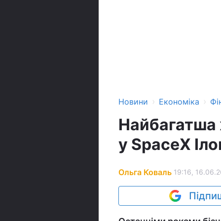
›
›
Новини
Економіка
Фі
Найбагатша 
у SpaceX Іло
Ольга Коваль
19:16, 16.06.
Підпиш