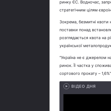
ринку ЄС. Водночас, запро
стратегічним цілям євроін
Зокрема, безмитні квоти 
поставки понад встановле
розглядається квота на р
української металопродук
"Україна не є джерелом 
ринок. Її частка у спожив
сортового прокату – 1,6%
ВІДЕО ДНЯ