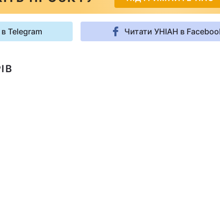
 в Telegram
Читати УНІАН в Faceboo
ІВ