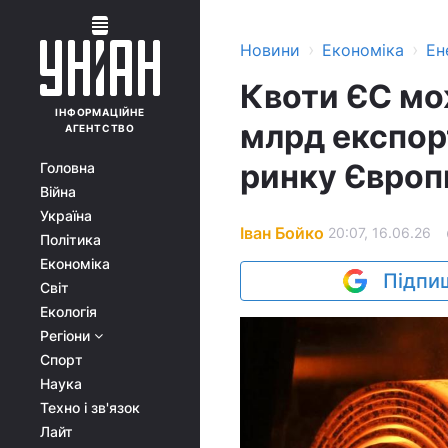
›
›
Новини
Економіка
Ен
Квоти ЄС мо
ІНФОРМАЦІЙНЕ
млрд експорт
АГЕНТСТВО
ринку Європи
Головна
Війна
Україна
Іван Бойко
20:07, 16.06.26
Політика
Економіка
Підпиш
Світ
Екологія
Регіони
Спорт
Наука
Техно і зв'язок
Лайт