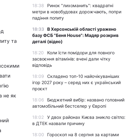
18:38
Ринок "лихоманить": квадратні
метри в новобудовах дорожчають, попри
падіння попиту
18:33
В Херсонській області уражено
рд
базу ФСБ "Беня House": Мадяр розкрив
питу та
деталі (відео)
18:20
Коли їсти помідори для повного
засвоєння вітамінів: вчені дали чітку
відповідь
високими
увати
18:09
Складено топ-10 найочікуваніших
ігор 2027 року – серед них є український
ргію
проєкт
а не як
18:06
Бюджетний вибір: названо головний
автомобільний бестселер у Європі
18:02
У двох районах Києва зникло світло:
вний
в ДТЕК назвали причину
а
18:00
Гороскоп на 8 серпня за картами