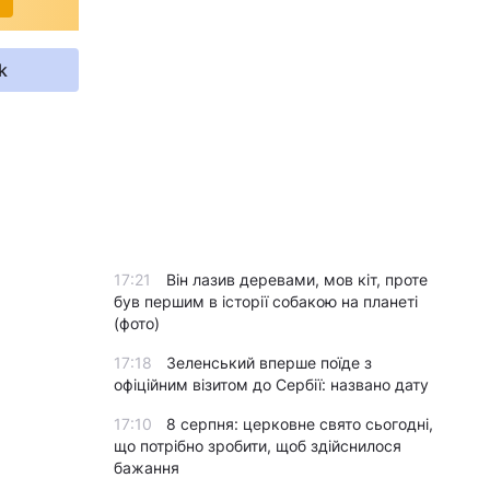
k
17:21
Він лазив деревами, мов кіт, проте
був першим в історії собакою на планеті
(фото)
17:18
Зеленський вперше поїде з
офіційним візитом до Сербії: названо дату
17:10
8 серпня: церковне свято сьогодні,
що потрібно зробити, щоб здійснилося
бажання