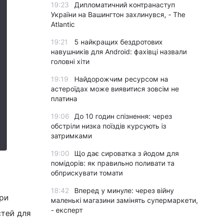
19:23
Дипломатичний контранаступ
України на Вашингтон захлинувся, - The
Atlantic
19:21
5 найкращих бездротових
навушників для Android: фахівці назвали
головні хіти
19:19
Найдорожчим ресурсом на
астероїдах може виявитися зовсім не
платина
19:06
До 10 годин спізнення: через
обстріли низка поїздів курсують із
затримками
19:00
Що дає сироватка з йодом для
помідорів: як правильно поливати та
обприскувати томати
18:42
Вперед у минуле: через війну
При
маленькі магазини замінять супермаркети,
- експерт
стей для