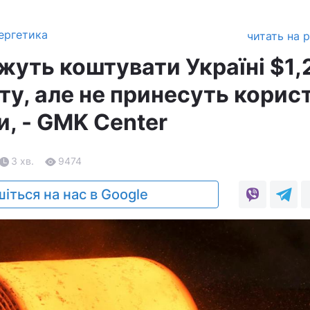
ергетика
читать на 
жуть коштувати Україні $1,
у, але не принесуть корист
, - GMK Center
3 хв.
9474
іться на нас в Google