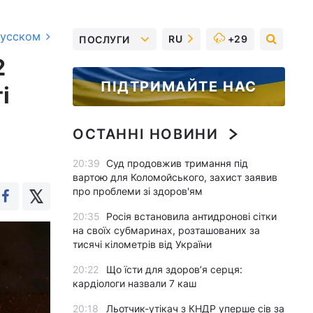
русском
RU
+29
ПОСЛУГИ
2
ПІДТРИМАЙТЕ НАС
і
ОСТАННІ НОВИНИ
20:39
Суд продовжив тримання під
вартою для Коломойського, захист заявив
про проблеми зі здоров'ям
20:35
Росія встановила антидронові сітки
на своїх субмаринах, розташованих за
тисячі кілометрів від України
20:22
Що їсти для здоров’я серця:
кардіологи назвали 7 каш
20:18
Льотчик-утікач з КНДР уперше сів за