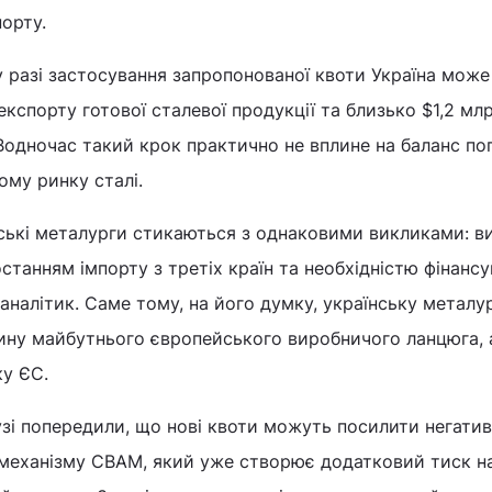
орту.
у разі застосування запропонованої квоти Україна може
експорту готової сталевої продукції та близько $1,2 мл
 Водночас такий крок практично не вплине на баланс по
ому ринку сталі.
йські металурги стикаються з однаковими викликами: 
останням імпорту з третіх країн та необхідністю фінанс
 аналітик. Саме тому, на його думку, українську металу
ину майбутнього європейського виробничого ланцюга, 
ку ЄС.
узі попередили, що нові квоти можуть посилити негати
 механізму CBAM, який уже створює додатковий тиск н