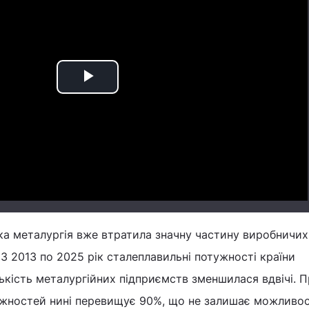
Play
Video
ька металургія вже втратила значну частину виробничих
 З 2013 по 2025 рік сталеплавильні потужності країни
лькість металургійних підприємств зменшилася вдвічі. 
жностей нині перевищує 90%, що не залишає можливо