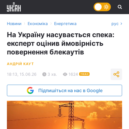
›
›
Новини
Економіка
Енергетика
рус
На Україну насувається спека:
експерт оцінив ймовірність
повернення блекаутів
АНДРІЙ КАУТ
18:13, 15.06.26
3 хв.
1624
УНІАН
Підпишіться на нас в Google