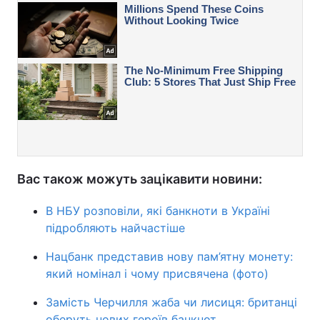
Вас також можуть зацікавити новини:
В НБУ розповіли, які банкноти в Україні
підробляють найчастіше
Нацбанк представив нову пам’ятну монету:
який номінал і чому присвячена (фото)
Замість Черчилля жаба чи лисиця: британці
оберуть нових героїв банкнот