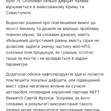
було 15. Особливо сильно дефіцит палива
відчувається в анексованому Криму та
Севастополі.
Водночас рішення про пом'якшення вимог до
якості бензину та дизеля не вирішує проблему
повною мірою. За словами джерел, навіть
збільшений допустимий рівень вмісту сірки не
дозволяє задіяти значну частину міні-НПЗ,
оскільки їхня продукція, як і раніше, істотно
гірша за якістю і не вкладається в задані
параметри.
Додаткові обсяги нафтопродуктів здатні почасти
пом'якшити локальні дефіцити, але підвищений
вміст сірки негативно вплине на сучасні
автомобілі, попередив керуючий партнер NEFT
Research Сергій Фролов. Зокрема, за його
словами, в результаті використання такого
палива може підвищитися зношування двигуна,