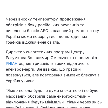
Через високу температуру, продовження
Головна
Війна
обстрілів з боку російських окупантів та
виведення блоків АЕС в плановий ремонт влітку
Україна
Політика
Україна може повернутися до погодинних
графіків відключення світла.
Економіка
Світ
Директор енергетичних програм Центру
Спорт
Наука
Разумкова Володимир Омельченко в розмові з
УНІАН
Техно і зв'язок
оцінив тривалість таких відключень
Лайт
електроенергії. Він вважає, що графіки
Зброя
Інциденти
повернуться, але повторення зимових блекаутів
Україна уникне.
Здоров'я
Туризм
"Якщо погода буде не дуже спекотною і не буде
Цікавинки
Погода
масованих обстрілів саме енергосистеми –
відключення будуть мінімальні, тільки через якісь
Екологія
Регіони
аварійні ситуації. Дефіцит потужності може