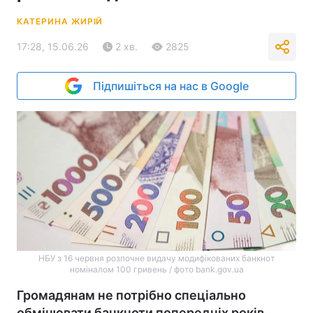
КАТЕРИНА ЖИРІЙ
17:28, 15.06.26
2 хв.
2825
Підпишіться на нас в Google
НБУ з 16 червня розпочне видачу модифікованих банкнот
номіналом 100 гривень / фото bank.gov.ua
Громадянам не потрібно спеціально
обмінювати банкноти попередніх років