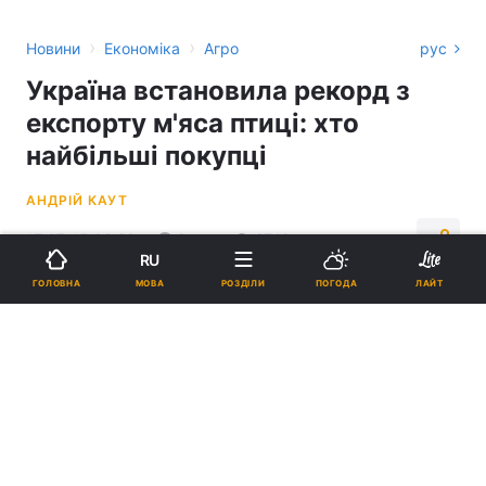
›
›
Новини
Економіка
Агро
рус
Україна встановила рекорд з
експорту м'яса птиці: хто
найбільші покупці
АНДРІЙ КАУТ
17:07, 15.06.26
2 хв.
2748
RU
МОВА
ГОЛОВНА
РОЗДІЛИ
ПОГОДА
ЛАЙТ
Підпишіться на нас в Google