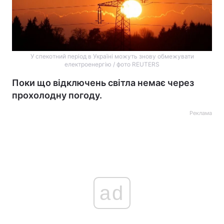
У спекотний період в Україні можуть знову обмежувати
електроенергію / фото REUTERS
Поки що відключень світла немає через
прохолодну погоду.
Реклама
ad