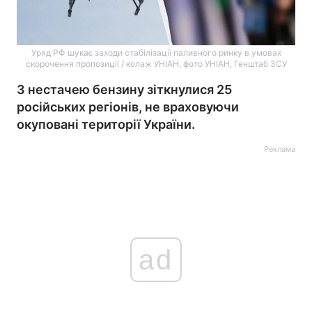
Уряд РФ шукає заходи стабілізації паливного ринку в умовах
скорочення пропозиції / колаж УНІАН, фото УНІАН, Генштаб ЗСУ
З нестачею бензину зіткнулися 25
російських регіонів, не враховуючи
окуповані території України.
Реклама
ad