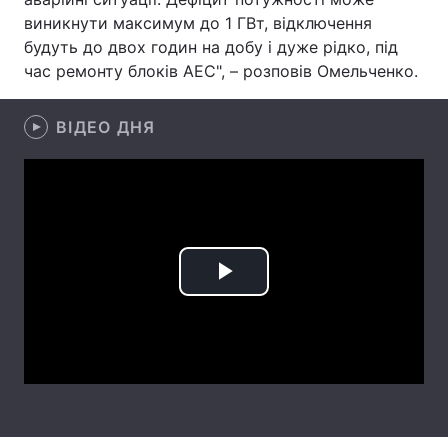
виникнути максимум до 1 ГВт, відключення
Лонгріди
будуть до двох годин на добу і дуже рідко, під
час ремонту блоків АЕС", – розповів Омельченко.
Відео з Youtube
Статті
ВІДЕО ДНЯ
Інтерв'ю
Думки
Архів
Вакансії
Контакти
Послуги
Play
Video