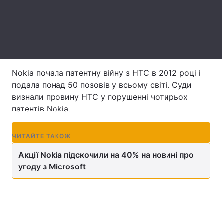
Лонгріди
Відео з Youtube
Статті
Інтерв'ю
Думки
Nokia почала патентну війну з HTC в 2012 році і
подала понад 50 позовів у всьому світі. Суди
Архів
Вакансії
визнали провину HTC у порушенні чотирьох
патентів Nokia.
Контакти
ПІ
Послуги
ЧИТАЙТЕ ТАКОЖ
Акції Nokia підскочили на 40% на новині про
угоду з Microsoft