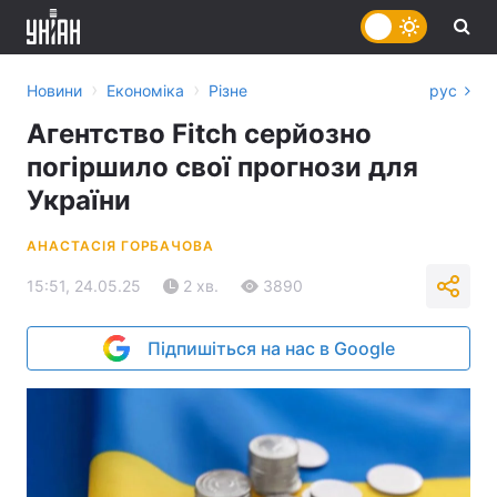
›
›
Новини
Економіка
Різне
рус
Агентство Fitch серйозно
погіршило свої прогнози для
України
АНАСТАСІЯ ГОРБАЧОВА
15:51, 24.05.25
2 хв.
3890
Підпишіться на нас в Google