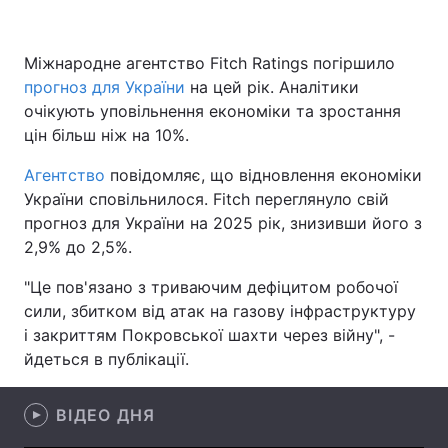
Міжнародне агентство Fitch Ratings погіршило
прогноз для України
Головна
на цей рік. Аналітики
Війна
очікують уповільнення економіки та зростання
Україна
Політика
цін більш ніж на 10%.
Агентство
Економіка
повідомляє, що відновлення економіки
Світ
України сповільнилося. Fitch переглянуло свій
Спорт
Наука
прогноз для України на 2025 рік, знизивши його з
2,9% до 2,5%.
Техно і зв'язок
Лайт
"Це пов'язано з триваючим дефіцитом робочої
Зброя
Інциденти
сили, збитком від атак на газову інфраструктуру
і закриттям Покровської шахти через війну", -
Здоров'я
Туризм
йдеться в публікації.
Цікавинки
Погода
ВІДЕО ДНЯ
Екологія
Регіони