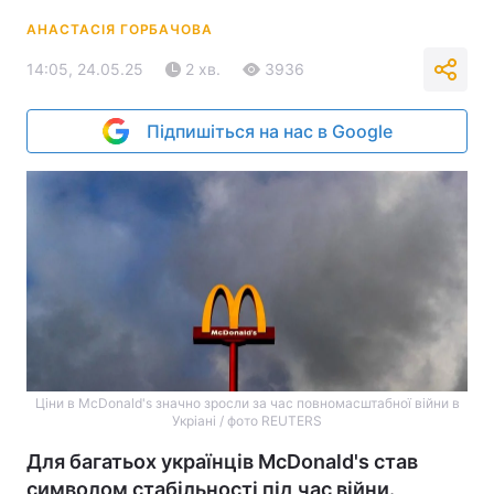
АНАСТАСІЯ ГОРБАЧОВА
14:05, 24.05.25
2 хв.
3936
Підпишіться на нас в Google
Ціни в McDonald's значно зросли за час повномасштабної війни в
Укріані / фото REUTERS
Для багатьох українців McDonald's став
символом стабільності під час війни.