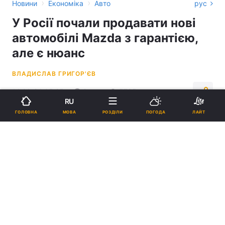
›
›
Новини
Економіка
Авто
рус
У Росії почали продавати нові
автомобілі Mazda з гарантією,
але є нюанс
ВЛАДИСЛАВ ГРИГОР'ЄВ
14:01, 24.05.25
2 хв.
5785
RU
МОВА
ГОЛОВНА
РОЗДІЛИ
ПОГОДА
ЛАЙТ
Підпишіться на нас в Google