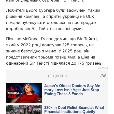
найпопулярніших бургерів - Біг Тейсті.
Любителі цього бургера були засмучені таким
рішення компанії, а спритні українці на OLX
почали публікувати оголошення про продаж
коробок від Біг Тейсті за значні суми.
Пізніше McDonald's повідомив, що Біг Тейсті,
який у 2022 році коштував 125 гривень, не
зникне безслідно з меню. У 2025 році він
представлений трьома позиціями, а ціна на
одинарний Біг Тейсті піднялася до 175 гривень.
Реклама