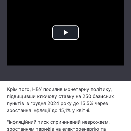
Лонгріди
Відео з Youtube
Статті
Play
Інтерв'ю
Думки
Video
Архів
Вакансії
Контакти
Послуги
Крім того, НБУ посилив монетарну політику,
підвищивши ключову ставку на 250 базисних
пунктів із грудня 2024 року до 15,5% через
зростання інфляції до 15,1% у квітні.
"Інфляційний тиск спричинений неврожаєм,
зростанням тарифів на електроенергію та