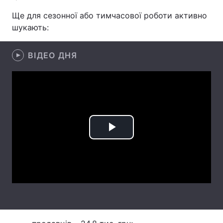
Ще для сезонної або тимчасової роботи активно
Лонгріди
шукають:
Відео з Youtube
Статті
ВІДЕО ДНЯ
Інтерв'ю
Думки
Архів
Вакансії
Контакти
Послуги
Play
Video