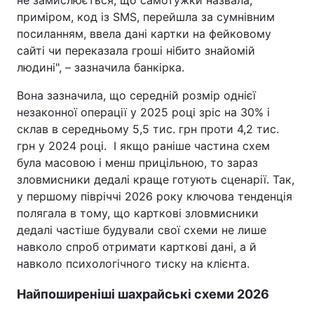
не замислюється, що самотужки назвала,
приміром, код із SMS, перейшла за сумнівним
посиланням, ввела дані картки на фейковому
сайті чи переказала гроші нібито знайомій
людині", – зазначила банкірка.
Вона зазначила, що середній розмір однієї
незаконної операції у 2025 році зріс на 30% і
склав в середньому 5,5 тис. грн проти 4,2 тис.
грн у 2024 році. І якщо раніше частина схем
була масовою і менш прицільною, то зараз
зловмисники дедалі краще готують сценарії. Так,
у першому півріччі 2026 року ключова тенденція
полягала в тому, що карткові зловмисники
дедалі частіше будували свої схеми не лише
навколо спроб отримати карткові дані, а й
навколо психологічного тиску на клієнта.
Найпоширеніші шахрайські схеми 2026