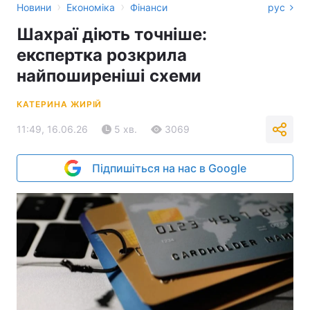
›
›
Новини
Економіка
Фінанси
рус
Шахраї діють точніше:
експертка розкрила
найпоширеніші схеми
КАТЕРИНА ЖИРІЙ
11:49, 16.06.26
5 хв.
3069
Підпишіться на нас в Google