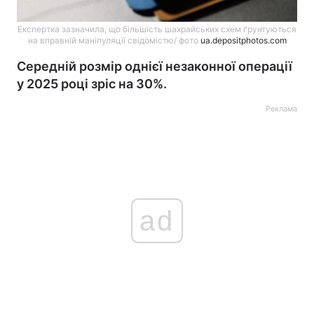
Експертка зазначила, що більшість шахрайських схем ґрунтуються
на вправній маніпуляції свідомістю/ фото
ua.depositphotos.com
Середній розмір однієї незаконної операції
у 2025 році зріс на 30%.
Реклама
ad