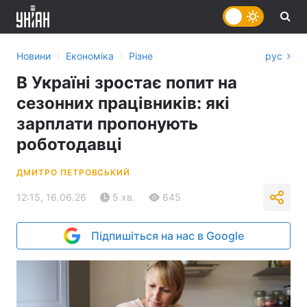
›
›
Новини
Економіка
Різне
рус
В Україні зростає попит на
сезонних працівників: які
зарплати пропонують
роботодавці
ДМИТРО ПЕТРОВСЬКИЙ
12:15, 16.06.26
5 хв.
645
Підпишіться на нас в Google