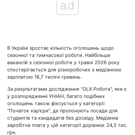
ad
Головна
Війна
Україна
Політика
В Україні зростає кількість оголошень щодо
Економіка
Світ
сезонної та тимчасової роботи. Найбільше
вакансій з сезонної роботи у травні 2026 року
Спорт
Наука
спостерігається для різноробочих з медіанною
зарплатою 18,7 тисячі гривень.
Техно і зв'язок
Лайт
За результатами дослідження "OLX Робота", яке є
Зброя
Інциденти
у розпорядженні УНІАН, багато подібних
оголошень також фіксується у категорії
Здоров'я
Туризм
"Початок кар’єри", де пропонують посади для
студентів та кандидатів без досвіду. Медіанна
Цікавинки
Погода
заробітна плата у цій категорії дорівнює 24,3 тис.
грн.
Екологія
Регіони