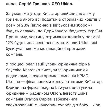
додав
Сергій Гришков, СЕО Uklon.
За умовами угоди Київстар здійснив платіж у
гривні, з якого всі податки з отриманих коштів у
розмірі 23% (включно з військовим збором)
будуть сплачені до Державного бюджету України.
При цьому, частину отриманих коштів у розмірі
12% буде виплачено членам команди Uklon, які
були учасниками мотиваційної програми
компанії.
У процесі реалізації угоди юридична фірма
Sayenko Kharenko виступила юридичними
радниками, а аудиторська компанія KPMG
Ukraine — фінансовими консультантами Київстар.
Юридична фірма Imagine Lawyers виступила
юридичним радником Uklon. Інвестиційна
компанія Dragon Capital забезпечила
ексклюзивний фінансовий супровід з боку Uklon.