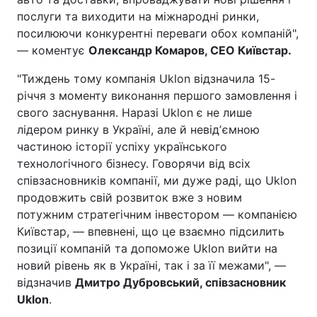
послуги та виходити на міжнародні ринки,
посилюючи конкурентні переваги обох компаній",
— коментує
Олександр Комаров, СЕО Київстар.
"Тиждень тому компанія Uklon відзначила 15-
річчя з моменту виконання першого замовлення і
свого заснування. Наразі Uklon є не лише
лідером ринку в Україні, але й невідʼємною
частиною історії успіху українського
технологічного бізнесу. Говорячи від всіх
співзасновників компанії, ми дуже раді, що Uklon
продовжить свій розвиток вже з новим
потужним стратегічним інвестором — компанією
Київстар, — впевнені, що це взаємно підсилить
позиції компаній та допоможе Uklon вийти на
новий рівень як в Україні, так і за її межами", —
відзначив
Дмитро Дубровський, співзасновник
Uklon
.