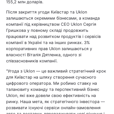
155,2 млн доларів.
Після закриття угоди Київстар та Uklon
залишаються окремими бізнесами, а команда
компанії під керівництвом СЕО Uklon Сергія
Гришкова у повному складі продовжить
працювати над розвитком продуктів і сервісів
компанії в Україні та на інших ринках. 3%
корпоративних прав Uklon залишаються у
власності Віталія Дятленка, одного зі
співзасновників компанії.
"Угода з Uklon — це важливий стратегічний крок
для Київстар на шляху створення сучасного
цифрового оператора. Ми робимо ставку на
талановиту команду та перспективний бізнес
Uklon, які вже довели свою ефективність на
ринку. Наша мета, як стратегічного інвестора —
розвивати існуючі сервіси онлайн-замовлення
авто та доставки, впроваджувати нові рішення і