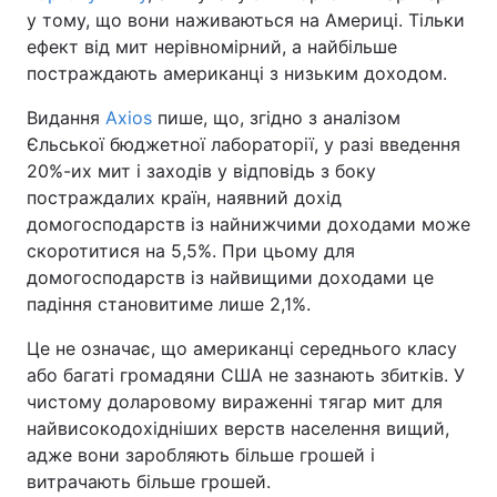
у тому, що вони наживаються на Америці. Тільки
ефект від мит нерівномірний, а найбільше
постраждають американці з низьким доходом.
Видання
Axios
пише, що, згідно з аналізом
Єльської бюджетної лабораторії, у разі введення
20%-их мит і заходів у відповідь з боку
постраждалих країн, наявний дохід
домогосподарств із найнижчими доходами може
скоротитися на 5,5%. При цьому для
домогосподарств із найвищими доходами це
падіння становитиме лише 2,1%.
Це не означає, що американці середнього класу
або багаті громадяни США не зазнають збитків. У
чистому доларовому вираженні тягар мит для
найвисокодохідніших верств населення вищий,
адже вони заробляють більше грошей і
витрачають більше грошей.