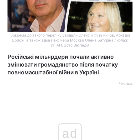
Зокрема до такого переліку увійшли Олексій Кузьмичов, Аркадій
Волож, а також вдова ексмера Москви Олена Батуріна / колаж
УНІАН, фото Вікіпедія
Російські мільярдери почали активно
змінювати громадянство після початку
повномасштабної війни в Україні.
Реклама
ad