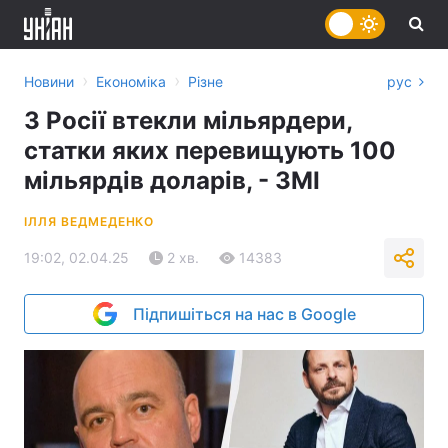
›
›
Новини
Економіка
Різне
рус
З Росії втекли мільярдери,
статки яких перевищують 100
мільярдів доларів, - ЗМІ
ІЛЛЯ ВЕДМЕДЕНКО
19:02, 02.04.25
2 хв.
14383
Підпишіться на нас в Google