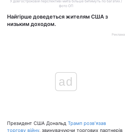
У довгостроковій перспективі мита більше битимуть по багатих /
фото ОП
Найгірше доведеться жителям США з
низьким доходом.
Реклама
ad
Президент США Дональд
Трамп розв'язав
торгову війну
, звинувачуючи торгових партнерів