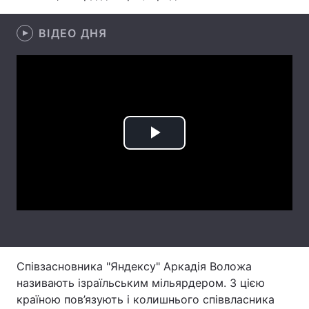
Лонгріди
ВІДЕО ДНЯ
Відео з Youtube
Статті
Інтерв'ю
Думки
Архів
Вакансії
Play
Контакти
Video
Послуги
Співзасновника "Яндексу" Аркадія Воложа
називають ізраїльським мільярдером. З цією
країною пов’язують і колишнього співвласника