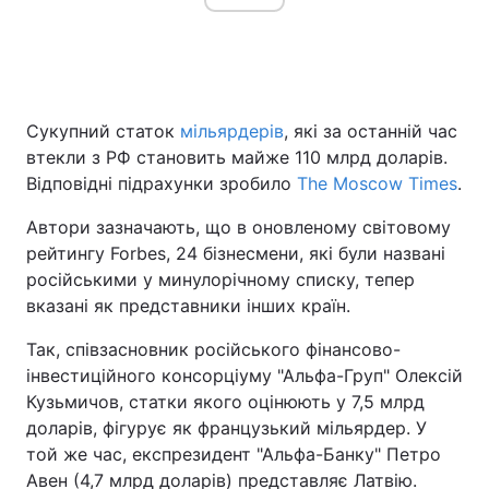
Головна
Війна
Сукупний статок
мільярдерів
, які за останній час
Україна
Політика
втекли з РФ становить майже 110 млрд доларів.
Відповідні підрахунки зробило
The Moscow Times
.
Економіка
Світ
Автори зазначають, що в оновленому світовому
Спорт
Наука
рейтингу Forbes, 24 бізнесмени, які були названі
російськими у минулорічному списку, тепер
Техно і зв'язок
Лайт
вказані як представники інших країн.
Зброя
Інциденти
Так, співзасновник російського фінансово-
інвестиційного консорціуму "Альфа-Груп" Олексій
Здоров'я
Туризм
Кузьмичов, статки якого оцінюють у 7,5 млрд
доларів, фігурує як французький мільярдер. У
Цікавинки
Погода
той же час, експрезидент "Альфа-Банку" Петро
Екологія
Регіони
Авен (4,7 млрд доларів) представляє Латвію.