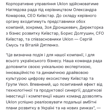
Корпоративне управління Uklon здійснюватиме
Наглядова рада під керівництвом Олександра
Комарова, СЕО Київстар. До складу керівного
органу входитимуть представники обох
компаній, зокрема, Зоя Дроншкевич, Директорка
з бізнес розвитку Київстар, Борис Долгушин, CFO
Київстар, та співзасновники Uklon — Сергій
Смусь та Віталій Дятленко.
"Це визначна подія і для нашої компанії, і для
всього українського бізнесу. Наша команда рада
доповнити своєю унікальною експертизою,
інноваційністю та динамічною драйвовою
культурою цифрову екосистему Київстар та
Групи Veon. Впевнений, що позитивний ефект від
технологічної та продуктової синергії, додаткові
інвестиції і компетенції наших команд дозволять
Uklon успішно реалізовувати подальші амбітні
плани розвитку в Україні та на нових ринках", —