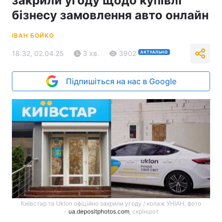
закрили угоду щодо купівлі
бізнесу замовлення авто онлайн
ІВАН БОЙКО
18:32, 02.04.25
3 хв.
3902
АКТУАЛЬНО
Підпишіться на нас в Google
Київстар та Uklon офіційно закрили угоду / колаж УНІАН, фото
-
ua.depositphotos.com
, скріншот