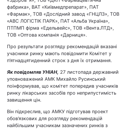
«Здоров`я», ТОВ «ДКП «Фармацевтична
фабрика», ВАТ «Київмедпрепарат», ПАТ
«Фармак», ТОВ «Дослідний завод «ГНЦЛЗ», ТОВ
«АВС ЛОГІСТІК ПАРК», ПАТ «Альба Україна»,
ПТПМП фірма «Едельвейс», ТОВ «Вента.ЛТД»,
ТОВ «Оптова компанія «Дарниця».
Про результати розгляду рекомендацій вказані
учасники ринку мають повідомити Комітет у
п’ятнадцятиденний строк з дня їх отримання.
Як повідомляв УНІАН,
27 листопада державний
уповноважений АМК Михайло Русинський
поінформував, що комітет попередив учасників
ринку лікарських засобів про неприпустимість
завищення цін.
Він підкреслив, що АМКУ підготував проект
обов’язкових для розгляду рекомендацій
найбільшим учасникам зазначених ринків з