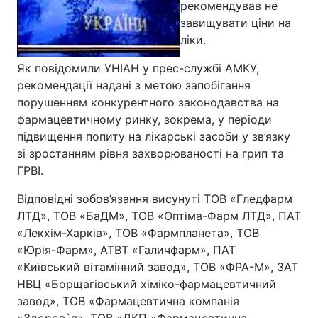
рекомендував не
завищувати ціни на
ліки.
Як повідомили УНІАН у прес-службі АМКУ,
рекомендації надані з метою запобігання
порушенням конкурентного законодавства на
фармацевтичному ринку, зокрема, у періоди
підвищення попиту на лікарські засоби у зв’язку
зі зростанням рівня захворюваності на грип та
ГРВІ.
Відповідні зобов’язання висунуті ТОВ «Гледфарм
ЛТД», ТОВ «БаДМ», ТОВ «Оптіма-Фарм ЛТД», ПАТ
«Лекхім-Харків», ТОВ «Фармпланета», ТОВ
«Юрія-Фарм», АТВТ «Галичфарм», ПАТ
«Київський вітамінний завод», ТОВ «ФРА-М», ЗАТ
НВЦ «Борщагівський хіміко-фармацевтичний
завод», ТОВ «Фармацевтична компанія