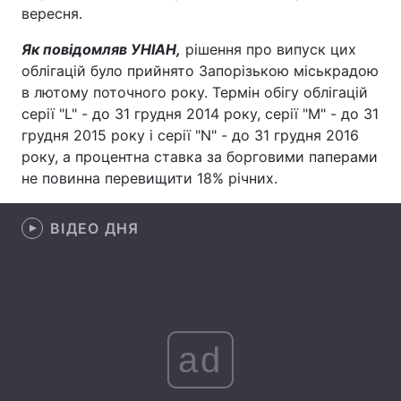
вересня.
Лонгріди
Як повідомляв УНІАН,
рішення про випуск цих
облігацій було прийнято Запорізькою міськрадою
Відео з Youtube
Статті
в лютому поточного року. Термін обігу облігацій
серії "L" - до 31 грудня 2014 року, серії "M" - до 31
Інтерв'ю
Думки
грудня 2015 року і серії "N" - до 31 грудня 2016
року, а процентна ставка за борговими паперами
Архів
Вакансії
не повинна перевищити 18% річних.
Контакти
ВІДЕО ДНЯ
Послуги
ad