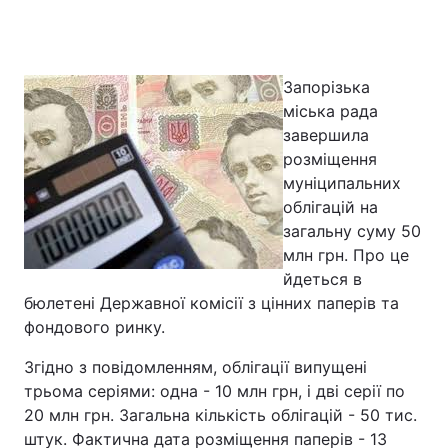
Головна
Війна
Запорізька
міська рада
Україна
Політика
завершила
розміщення
Економіка
Світ
муніципальних
облігацій на
Спорт
Наука
загальну суму 50
млн грн. Про це
Техно і зв'язок
Лайт
йдеться в
бюлетені Державної комісії з цінних паперів та
Зброя
Інциденти
фондового ринку.
Здоров'я
Туризм
Згідно з повідомленням, облігації випущені
трьома серіями: одна - 10 млн грн, і дві серії по
Цікавинки
Погода
20 млн грн. Загальна кількість облігацій - 50 тис.
штук. Фактична дата розміщення паперів - 13
Екологія
Регіони