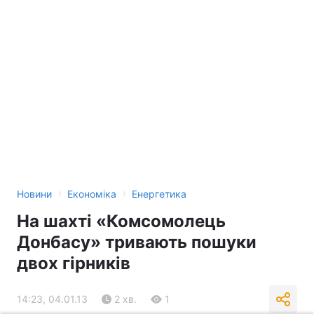
›
›
Новини
Економіка
Енергетика
На шахті «Комсомолець
Донбасу» тривають пошуки
двох гірників
14:23, 04.01.13
2 хв.
1