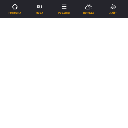
RU
Підпишіться на нас в Google
МОВА
ГОЛОВНА
РОЗДІЛИ
ПОГОДА
ЛАЙТ
На шахті «Комсомолець Донбасу» тривають пошуки двох гірників
Реклама
ad
У Донецькій області