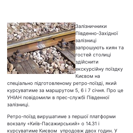
Головна
Війна
Залізничники
Південно-Західної
Україна
Політика
залізниці
запрошують киян та
Економіка
Світ
гостей столиці
здійснити
Спорт
Наука
екскурсійну поїздку
Києвом на
Техно і зв'язок
Лайт
спеціально підготовленому ретро-поїзді, який
курсуватиме за маршрутом 5, 6 і 7 січня. Про це
Зброя
Інциденти
УНІАН повідомили в прес-службі Південної
Здоров'я
Туризм
залізниці.
Ретро-поїзд вирушатиме з першої платформи
Цікавинки
Погода
вокзалу «Київ-Пасажирський» о 14.31 і
Екологія
Регіони
курсуватиме Києвом упродовж двох годин. У