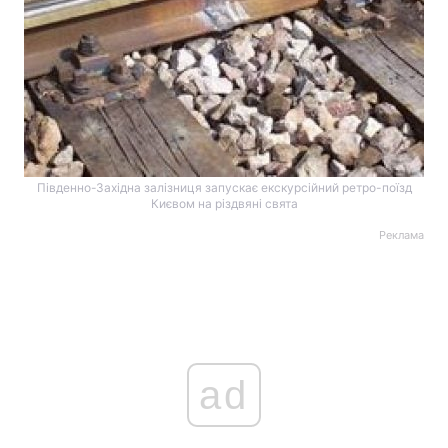
Південно-Західна залізниця запускає екскурсійний ретро-поїзд
Києвом на різдвяні свята
Реклама
ad