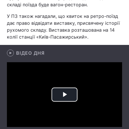
складі поїзда буде вагон-ресторан.
Лонгріди
У ПЗ також нагадали, що квиток на ретро-поїзд
дає право відвідати виставку, присвячену історії
Відео з Youtube
Статті
рухомого складу. Виставка розташована на 14
колії станції «Київ-Пасажирський».
Інтерв'ю
Думки
Архів
Вакансії
ВІДЕО ДНЯ
Контакти
Послуги
Play
Video