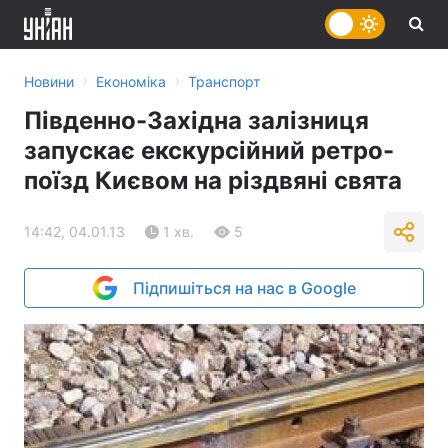
›
›
Новини
Економіка
Транспорт
Південно-Західна залізниця
запускає екскурсійний ретро-
поїзд Києвом на різдвяні свята
14:42, 04.01.13
1 хв.
5
Підпишіться на нас в Google