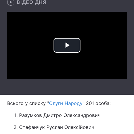
ВІДЕО ДНЯ
Лонгріди
Відео з Youtube
Статті
Інтерв'ю
Думки
Play
Архів
Вакансії
Video
Контакти
Послуги
Всього у списку "
Слуги Народу
" 201 особа:
Разумков Дмитро Олександрович
Стефанчук Руслан Олексійович