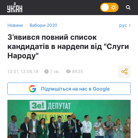
›
Новини
Вибори-2020
рус
З’явився повний список
кандидатів в нардепи від "Слуги
Народу"
13:51, 13.06.19
7 хв.
8635
Підпишіться на нас в Google