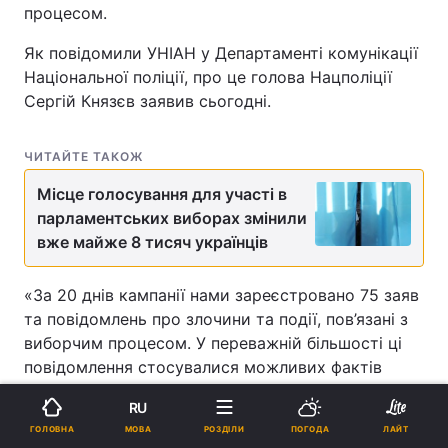
процесом.
Як повідомили УНІАН у Департаменті комунікації
Національної поліції, про це голова Нацполіції
Сергій Князєв заявив сьогодні.
ЧИТАЙТЕ ТАКОЖ
Місце голосування для участі в
парламентських виборах змінили
вже майже 8 тисяч українців
«За 20 днів кампанії нами зареєстровано 75 заяв
та повідомлень про злочини та події, пов’язані з
виборчим процесом. У переважній більшості ці
повідомлення стосувалися можливих фактів
підкупу виборців – 30 – та незаконної агітації –
RU
25», – зазначив Князєв.
МОВА
ГОЛОВНА
РОЗДІЛИ
ПОГОДА
ЛАЙТ