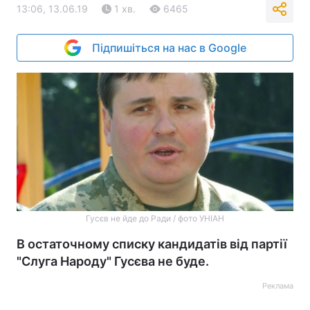
13:06, 13.06.19
1 хв.
6465
Підпишіться на нас в Google
Гусєв не йде до Ради / фото УНІАН
В остаточному списку кандидатів від партії
"Слуга Народу" Гусєва не буде.
Реклама