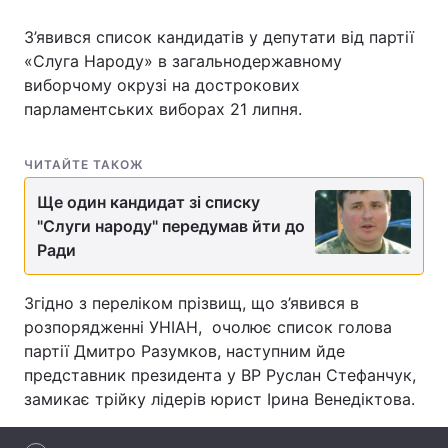
З’явився список кандидатів у депутати від партії
«Слуга Народу» в загальнодержавному
виборчому окрузі на дострокових
Головна
Війна
парламентських виборах 21 липня.
Україна
Політика
ЧИТАЙТЕ ТАКОЖ
Економіка
Світ
Ще один кандидат зі списку
Спорт
Наука
"Слуги народу" передумав йти до
Ради
Техно і зв'язок
Лайт
Згідно з переліком прізвищ, що з’явився в
Зброя
Інциденти
розпорядженні УНІАН, очолює список голова
партії Дмитро Разумков, наступним йде
Здоров'я
Туризм
представник президента у ВР Руслан Стефанчук,
Цікавинки
Погода
замикає трійку лідерів юрист Ірина Венедіктова.
Екологія
Регіони