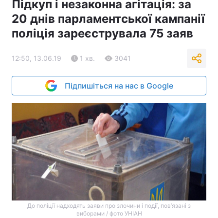
Підкуп і незаконна агітація: за
20 днів парламентської кампанії
поліція зареєструвала 75 заяв
12:50, 13.06.19
1 хв.
3041
Підпишіться на нас в Google
До поліції надходять заяви про злочини і події, пов’язані з
виборами / фото УНІАН