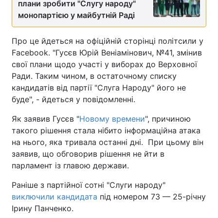
плани зробити "Слугу народу"
монопартією у майбутній Раді
Про це йдеться на офіційній сторінці політсили у
Facebook. "Гусєв Юрій Веніамінович, №41, змінив
свої плани щодо участі у виборах до Верховної
Ради. Таким чином, в остаточному списку
кандидатів від партії "Слуга Народу" його не
буде", - йдеться у повідомленні.
Як заявив Гусєв "
Новому времени
", причиною
такого рішення стала нібито інформаційна атака
на нього, яка тривала останні дні. При цьому він
заявив, що обговорив рішення не йти в
парламент із главою держави.
Раніше з партійної сотні "Слуги народу"
виключили кандидата
під номером 73 — 25-річну
Ірину Панченко.