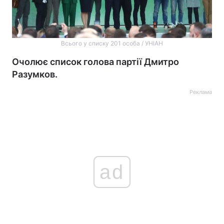
Всього у списку 201 особа / УНІАН
Очолює список голова партії Дмитро
Разумков.
Реклама
ad