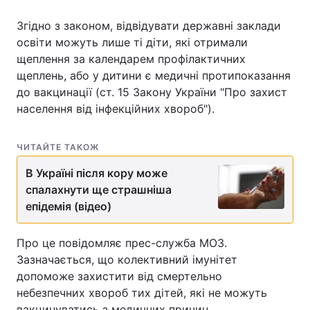
Згідно з законом, відвідувати державні заклади
освіти можуть лише ті діти, які отримали
щеплення за календарем профілактичних
Головна
Війна
щеплень, або у дитини є медичні протипоказання
Україна
Політика
до вакцинації (ст. 15 Закону України "Про захист
населення від інфекційних хвороб").
Економіка
Світ
ЧИТАЙТЕ ТАКОЖ
Спорт
Наука
В Україні після кору може
Техно і зв'язок
Лайт
спалахнути ще страшніша
епідемія (відео)
Зброя
Інциденти
Про це повідомляє прес-служба МОЗ.
Здоров'я
Туризм
Зазначається, що колективний імунітет
Цікавинки
Погода
допоможе захистити від смертельно
небезпечних хвороб тих дітей, які не можуть
Екологія
Регіони
вакцинуватись з медичних причин.