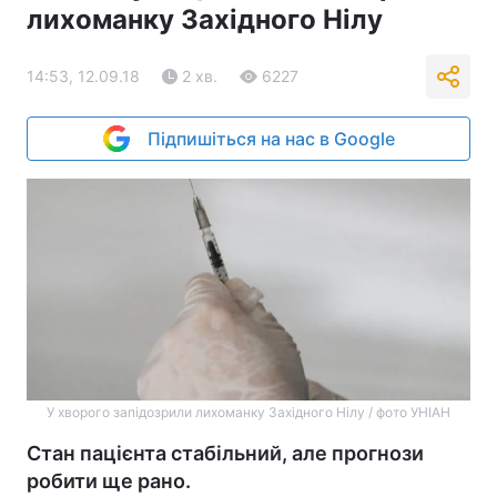
лихоманку Західного Нілу
14:53, 12.09.18
2 хв.
6227
Підпишіться на нас в Google
У хворого запідозрили лихоманку Західного Нілу / фото УНІАН
Стан пацієнта стабільний, але прогнози
робити ще рано.