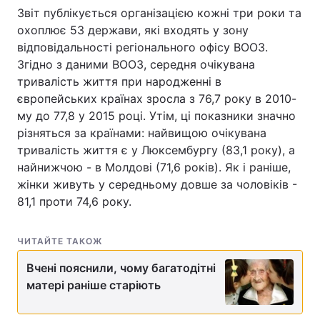
Звіт публікується організацією кожні три роки та
охоплює 53 держави, які входять у зону
відповідальності регіонального офісу ВООЗ.
Згідно з даними ВООЗ, середня очікувана
тривалість життя при народженні в
європейських країнах зросла з 76,7 року в 2010-
му до 77,8 у 2015 році. Утім, ці показники значно
різняться за країнами: найвищою очікувана
тривалість життя є у Люксембургу (83,1 року), а
найнижчою - в Молдові (71,6 років). Як і раніше,
жінки живуть у середньому довше за чоловіків -
81,1 проти 74,6 року.
ЧИТАЙТЕ ТАКОЖ
Вчені пояснили, чому багатодітні
матері раніше старіють