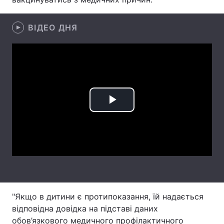
Лонгріди
ВІДЕО ДНЯ
Відео з Youtube
Статті
Інтерв'ю
Думки
Архів
Вакансії
Play
Контакти
Video
Послуги
"Якщо в дитини є протипоказання, їй надається
відповідна довідка на підставі даних
обов’язкового медичного профілактичного