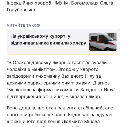
інфекційних хвороб НМУ ім. Богомольця Ольга
Голубовська.
ЧИТАЙТЕ ТАКОЖ
На українському курорті у
відпочивальника виявили холеру
"В Олександрівську лікарню госпіталізували
чоловіка з менінгітом. Згодом у хворого
запідозрили лихоманку Західного Нілу за
деякими характерними симптомами. Діагноз
"менінгіальна форма лихоманки Західного Нілу"
підтверджений офіційно", – сказала лікар.
Вона додала, що стан пацієнта стабільний, але
прогнози робити ще рано. Водночас завідувач
інфекційного відділення Людмила Мінова