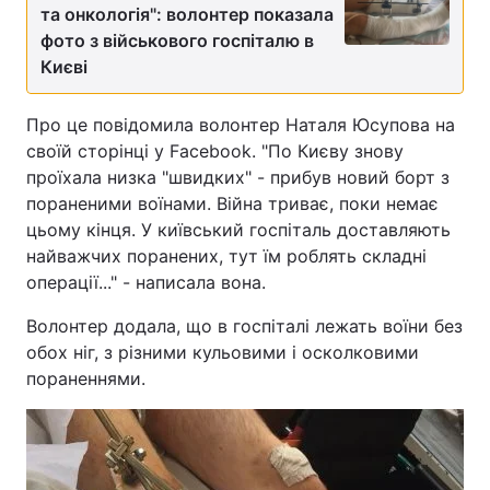
та онкологія": волонтер показала
фото з військового госпіталю в
Києві
Про це повідомила волонтер Наталя Юсупова на
своїй сторінці у Facebook. "По Києву знову
проїхала низка "швидких" - прибув новий борт з
пораненими воїнами. Війна триває, поки немає
цьому кінця. У київський госпіталь доставляють
найважчих поранених, тут їм роблять складні
операції..." - написала вона.
Волонтер додала, що в госпіталі лежать воїни без
обох ніг, з різними кульовими і осколковими
пораненнями.