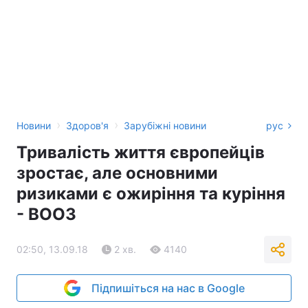
›
›
Новини
Здоров'я
Зарубіжні новини
рус
Тривалість життя європейців
зростає, але основними
ризиками є ожиріння та куріння
- ВООЗ
02:50, 13.09.18
2 хв.
4140
Підпишіться на нас в Google