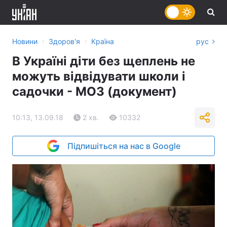
›
›
Новини
Здоров'я
Країна
рус
В Україні діти без щеплень не
можуть відвідувати школи і
садочки - МОЗ (документ)
10:13, 13.09.18
2 хв.
10332
Підпишіться на нас в Google