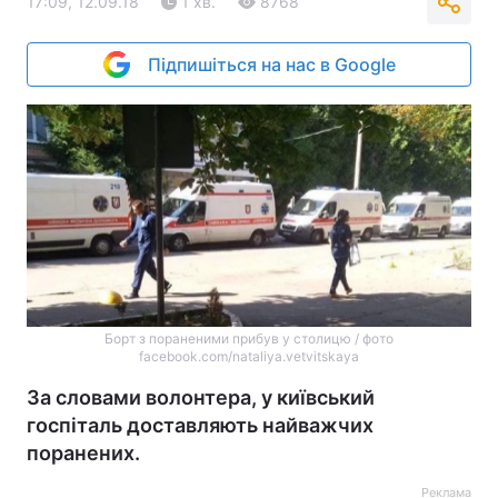
17:09, 12.09.18
1 хв.
8768
Підпишіться на нас в Google
Борт з пораненими прибув у столицю / фото
facebook.com/nataliya.vetvitskaya
За словами волонтера, у київський
госпіталь доставляють найважчих
поранених.
Реклама