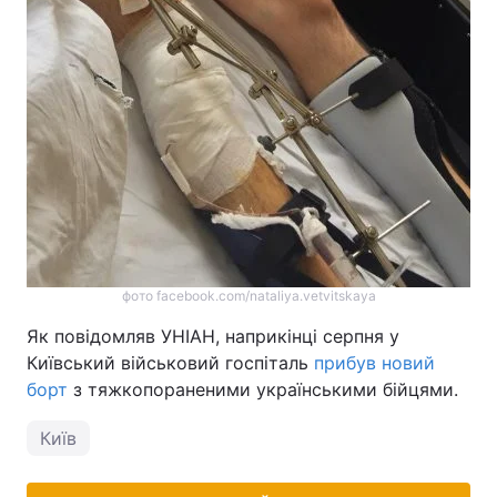
фото facebook.com/nataliya.vetvitskaya
Як повідомляв УНІАН, наприкінці серпня у
Київський військовий госпіталь
прибув новий
борт
з тяжкопораненими українськими бійцями.
Київ