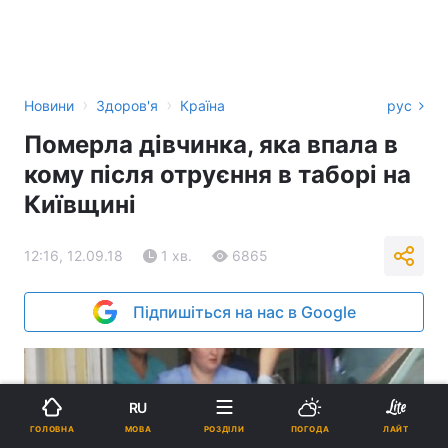
›
›
Новини
Здоров'я
Країна
рус
Померла дівчинка, яка впала в
кому після отруєння в таборі на
Київщині
12:16, 12.09.18
1 хв.
6865
Підпишіться на нас в Google
RU
МОВА
ГОЛОВНА
РОЗДІЛИ
ПОГОДА
ЛАЙТ