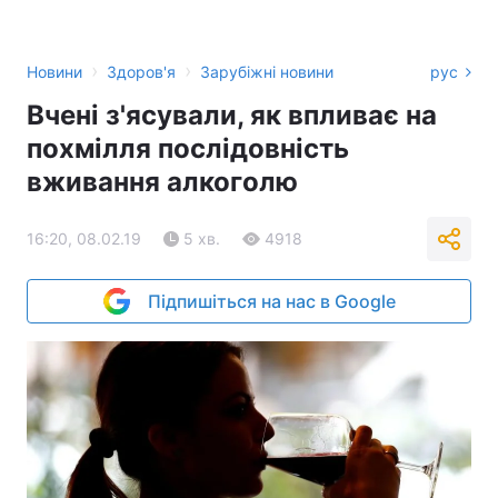
›
›
Новини
Здоров'я
Зарубіжні новини
рус
Вчені з'ясували, як впливає на
похмілля послідовність
вживання алкоголю
16:20, 08.02.19
5 хв.
4918
Підпишіться на нас в Google