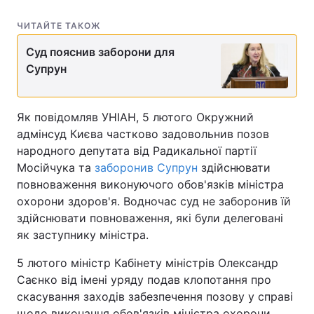
Тема оформлення
ЧИТАЙТЕ ТАКОЖ
Суд пояснив заборони для
Супрун
Як повідомляв УНІАН, 5 лютого Окружний
адмінсуд Києва частково задовольнив позов
народного депутата від Радикальної партії
Мосійчука та
заборонив Супрун
здійснювати
повноваження виконуючого обов'язків міністра
охорони здоров'я. Водночас суд не заборонив їй
здійснювати повноваження, які були делеговані
як заступнику міністра.
5 лютого міністр Кабінету міністрів Олександр
Саєнко від імені уряду подав клопотання про
скасування заходів забезпечення позову у справі
щодо виконання обов'язків міністра охорони