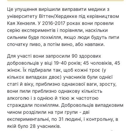
Це упущення вирішили виправити медики з
університету Віттен/Хердекке під керівництвом
Кая Хензеля. У 2016-2017 роках вони провели
серію експериментів і порівняли, наскільки
сильним буде похмілля, якщо люди будуть пити
спочатку пиво, а потім вино, або навпаки.
Для участі вони запросили 90 здорових
добровольців у віці 19-40 років; 45 чоловіків, 45
жінок. Їх підбирали так, щоб кожні троє (у
кількох випадках двоє) учасників були однієї
статі й віку, приблизно однакової ваги, зросту,
вони пили приблизно однакову кількість
алкоголю і з однією й тією ж частотою
страждали похміллям. Добровольців випадковим
чином розділили на три групи - дві
експериментальні, по 31 людині, і контрольну, в
якій було 28 учасників.