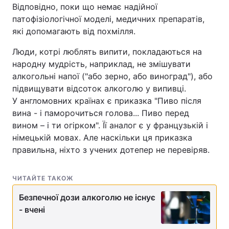
Відповідно, поки що немає надійної
патофізіологічної моделі, медичних препаратів,
які допомагають від похмілля.
Люди, котрі люблять випити, покладаються на
народну мудрість, наприклад, не змішувати
алкогольні напої ("або зерно, або виноград"), або
підвищувати відсоток алкоголю у випивці.
У англомовних країнах є приказка "Пиво після
вина - і паморочиться голова... Пиво перед
вином – і ти огірком". Її аналог є у французькій і
німецькій мовах. Але наскільки ця приказка
правильна, ніхто з учених дотепер не перевіряв.
ЧИТАЙТЕ ТАКОЖ
Безпечної дози алкоголю не існує
- вчені