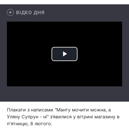
Лонгріди
ВІДЕО ДНЯ
Відео з Youtube
Статті
Інтерв'ю
Думки
Архів
Вакансії
Play
Контакти
Video
Послуги
Плакати з написами "Манту мочити можна, а
Уляну Супрун - ні" з’явилися у вітрині магазину в
п'ятницю, 8 лютого.