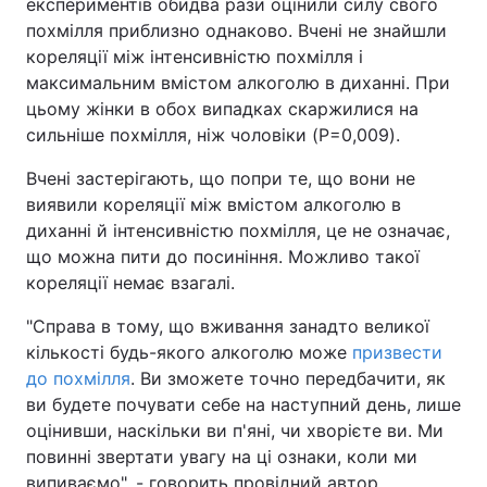
експериментів обидва рази оцінили силу свого
похмілля приблизно однаково. Вчені не знайшли
кореляції між інтенсивністю похмілля і
максимальним вмістом алкоголю в диханні. При
цьому жінки в обох випадках скаржилися на
сильніше похмілля, ніж чоловіки (P=0,009).
Вчені застерігають, що попри те, що вони не
виявили кореляції між вмістом алкоголю в
диханні й інтенсивністю похмілля, це не означає,
що можна пити до посиніння. Можливо такої
кореляції немає взагалі.
"Справа в тому, що вживання занадто великої
кількості будь-якого алкоголю може
призвести
до похмілля
. Ви зможете точно передбачити, як
ви будете почувати себе на наступний день, лише
оцінивши, наскільки ви п'яні, чи хворієте ви. Ми
повинні звертати увагу на ці ознаки, коли ми
випиваємо", - говорить провідний автор