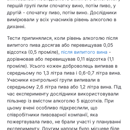
першій групі пили спочатку вино, потім пиво, у
другій - спочатку пиво, потім вино. Дослідники
вимірювали у всіх учасників рівень алкоголю в
диханні.
Тести припинялися, коли рівень алкоголю після
випитого пива досягав або перевищував 0,05
відсотка (0,5 проміле),
після випитого вина
-
дорівнював або перевищував 0,11 відсотка (1,1
проміле). Усього кожен доброволець випивав в
середньому по 1,3 літра пива і 0,6-0,7 літра вина.
Учасники контрольної групи випивали в
середньому 2,6 літра пива або 1,2 літра вина. Під
час експерименту дослідники використовували
пільзнер із вмістом алкоголю 5 відсотків. При
цьому вчені особливо підкреслили, що
співробітники пивоварної компанії, яка
пожертвувала пиво, не брали участі у плануванні
експерименту. Другим напоєм було місцеве біле