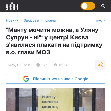
›
›
Новини
Здоров'я
Країна
рус
"Манту мочити можна, а Уляну
Супрун - ні": у центрі Києва
з'явилися плакати на підтримку
в.о. глави МОЗ
16:25, 08.02.19
1 хв.
1503
Підпишіться на нас в Google