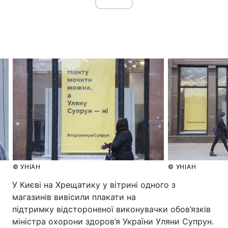
Головна
Війна
Україна
Політика
Економіка
Світ
Спорт
Наука
Техно і зв'язок
Лайт
Зброя
Інциденти
© УНІАН
© УНІАН
Здоров'я
Туризм
У Києві на Хрещатику у вітрині одного з
магазинів вивісили плакати на
Цікавинки
Погода
підтримку відстороненої виконувачки обов’язків
міністра охорони здоров’я України Уляни Супрун.
Екологія
Регіони