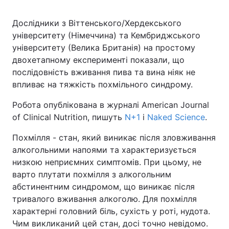
Дослідники з Віттенського/Хердекського
університету (Німеччина) та Кембриджського
університету (Велика Британія) на простому
двохетапному експерименті показали, що
послідовність вживання пива та вина ніяк не
впливає на тяжкість похмільного синдрому.
Робота опублікована в журналі American Journal
of Clinical Nutrition, пишуть
N+1
і
Naked Science
.
Похмілля - стан, який виникає після зловживання
алкогольними напоями та характеризується
низкою неприємних симптомів. При цьому, не
варто плутати похмілля з алкогольним
абстинентним синдромом, що виникає після
тривалого вживання алкоголю. Для похмілля
характерні головний біль, сухість у роті, нудота.
Чим викликаний цей стан, досі точно невідомо.