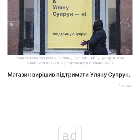
"Манту мочити можна, а Уляну Супрун - ні": у центрі Києва
з'явилися плакати на підтримку в.о. глави МОЗ
Магазин вирішив підтримати Уляну Супрун.
Реклама
ad