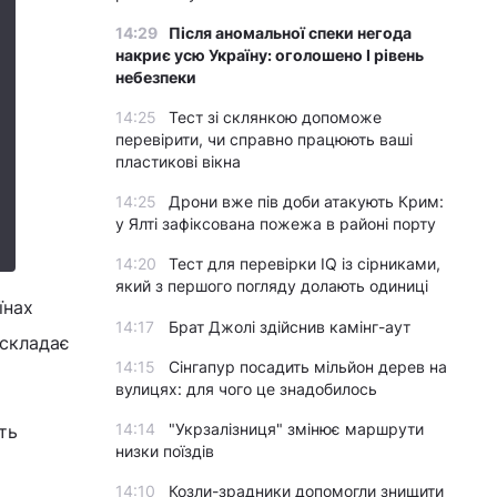
14:29
Після аномальної спеки негода
накриє усю Україну: оголошено І рівень
небезпеки
14:25
Тест зі склянкою допоможе
перевірити, чи справно працюють ваші
пластикові вікна
14:25
Дрони вже пів доби атакують Крим:
у Ялті зафіксована пожежа в районі порту
14:20
Тест для перевірки IQ із сірниками,
який з першого погляду долають одиниці
їнах
14:17
Брат Джолі здійснив камінг-аут
 складає
14:15
Сінгапур посадить мільйон дерев на
вулицях: для чого це знадобилось
14:14
"Укрзалізниця" змінює маршрути
ть
низки поїздів
14:10
Козли-зрадники допомогли знищити