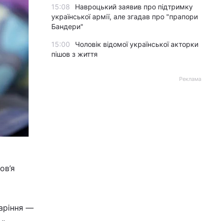
15:08
Навроцький заявив про підтримку
української армії, але згадав про "прапори
Бандери"
15:00
Чоловік відомої української акторки
пішов з життя
Реклама
ов’я
таріння —