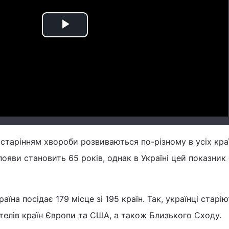
Play
Video
зі старінням хвороби розвиваються по-різному в усіх кра
ї появи становить 65 років, однак в Україні цей показник
їна посідає 179 місце зі 195 країн. Так, українці старію
телів країн Європи та США, а також Близького Сходу.