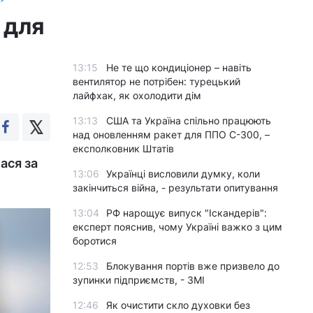
 для
13:15
Не те що кондиціонер – навіть
вентилятор не потрібен: турецький
лайфхак, як охолодити дім
13:13
США та Україна спільно працюють
над оновленням ракет для ППО С-300, –
експолковник Штатів
ася за
13:06
Українці висловили думку, коли
закінчиться війна, - результати опитування
13:04
РФ нарощує випуск "Іскандерів":
експерт пояснив, чому Україні важко з цим
боротися
12:53
Блокування портів вже призвело до
зупинки підприємств, - ЗМІ
12:46
Як очистити скло духовки без