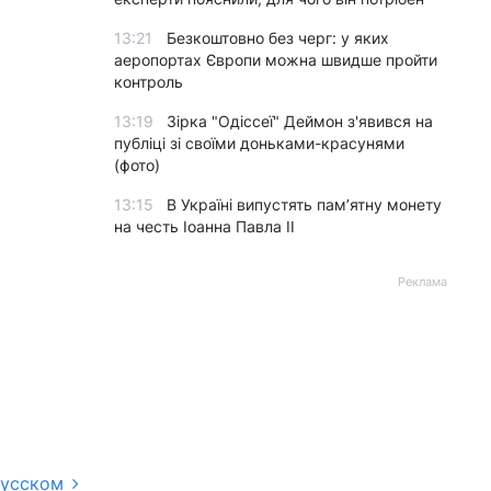
13:21
Безкоштовно без черг: у яких
аеропортах Європи можна швидше пройти
контроль
13:19
Зірка "Одіссеї" Деймон з'явився на
публіці зі своїми доньками-красунями
(фото)
13:15
В Україні випустять пам’ятну монету
на честь Іоанна Павла II
Реклама
русском