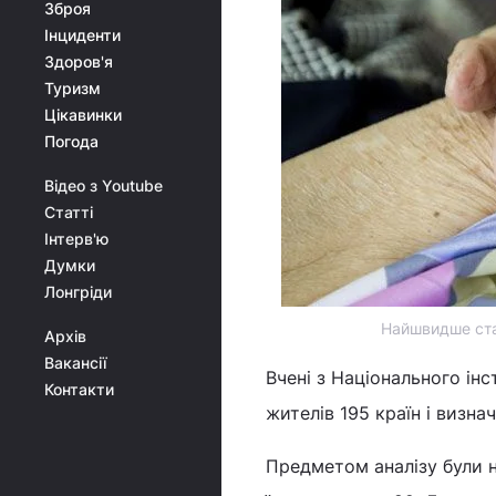
Зброя
Інциденти
Здоров'я
Туризм
Цікавинки
Погода
Відео з Youtube
Статті
Інтерв'ю
Думки
Лонгріди
​Найшвидше ста
Архів
Вакансії
Вчені з Національного ін
Контакти
жителів 195 країн і визна
Предметом аналізу були н