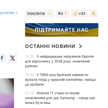
русском
RU
+32
ПОСЛУГИ
ПІДТРИМАЙТЕ НАС
ОСТАННІ НОВИНИ
15:26
5 найдешевших напрямків Європи
для відпочинку у 2026 році: оновлений
рейтинг
15:22
У 1984 році Британія навмисно
врізала поїзд у ядерний контейнер: навіщо
це зробили
15:19
Android 17 стане останнім
оновленням для цих Samsung – серед них
може бути ваш