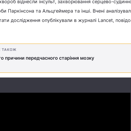
 хвороб віднесли інсульт, захворювання серцево-судинн
би Паркінсона та Альцгеймера та інші. Вчені аналізувал
ьтати дослідження опублікували в журналі Lancet, повід
Е ТАКОЖ
о причини передчасного старіння мозку