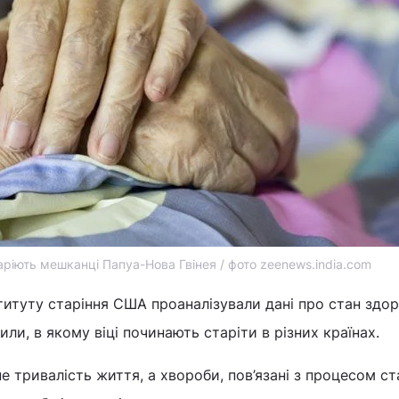
ріють мешканці Папуа-Нова Гвінея / фото zeenews.india.com
ституту старіння США проаналізували дані про стан здор
чили, в якому віці починають старіти в різних країнах.
е тривалість життя, а хвороби, пов’язані з процесом с