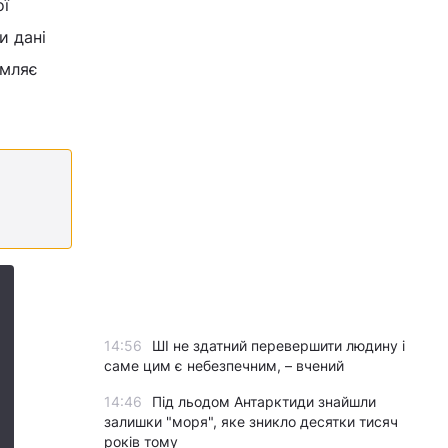
ої
и дані
омляє
14:56
ШІ не здатний перевершити людину і
саме цим є небезпечним, – вчений
14:46
Під льодом Антарктиди знайшли
залишки "моря", яке зникло десятки тисяч
років тому