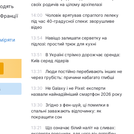
своїх родичів на цілому архіпелазі
ходять
14:00
Чоловік врятував спраглого лелеку
 Франції
під час 40-градусної спеки: зворушливе
відео
13:54
Навіщо залишати серветку на
міряти
підлозі: простий трюк для кухні
13:51
В Україні стрімко дорожчає оренда:
Київ серед лідерів
13:31
Люди постійно перебивають інших не
через грубість: причини набагато глибші
13:30
Не Galaxy і не Pixel: експерти
s
назвали найнадійніший смартфон 2026 року
13:30
Згідно з фен-шуй, ці помилки в
спальні заважають відпочинку: як
покращити сон
13:21
Що означає білий наліт на сливах:
експерти пояснили, для чого він потрібен