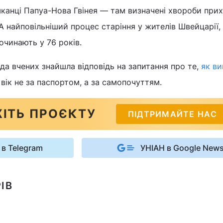
канці Папуа-Нова Гвінея — там визначені хвороби при
 А найповільніший процес старіння у жителів Швейцарії,
очинають у 76 років.
а вчених знайшла відповідь на запитання про те,
як ви
 вік не за паспортом, а за самопочуттям.
ІТЬ ПРОЄКТУ
ПІДТРИМАЙТЕ НАС
 в Telegram
УНІАН в Google New
ІВ