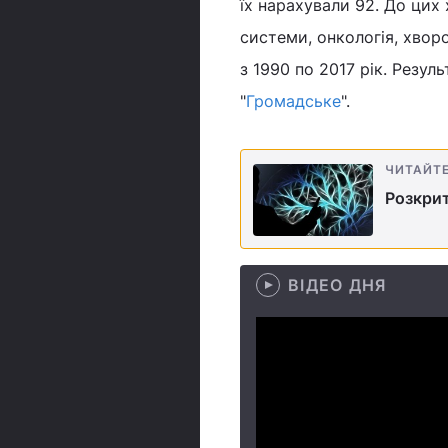
їх нарахували 92. До цих
системи, онкологія, хворо
з 1990 по 2017 рік. Резул
"
Громадське
".
ЧИТАЙТ
Розкрит
ВІДЕО ДНЯ