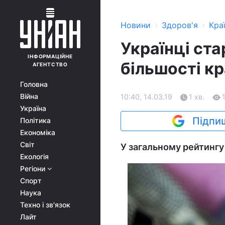
›
›
Новини
Здоров'я
Кра
Українці ста
ІНФОРМАЦІЙНЕ
більшості кр
АГЕНТСТВО
Головна
Війна
10:40, 14.03.19
1 хв.
Україна
Підпиш
Політика
Економіка
Світ
У загальному рейтингу 
Екологія
Регіони
Спорт
Наука
Техно і зв'язок
Лайт