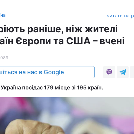
їна
читать на 
ріють раніше, ніж жителі
аїн Європи та США – вчені
1089
іться на нас в Google
Україна посідає 179 місце зі 195 країн.