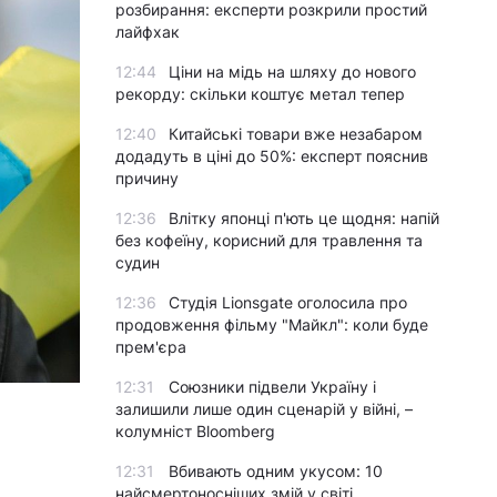
розбирання: експерти розкрили простий
лайфхак
12:44
Ціни на мідь на шляху до нового
рекорду: скільки коштує метал тепер
12:40
Китайські товари вже незабаром
додадуть в ціні до 50%: експерт пояснив
причину
12:36
Влітку японці п'ють це щодня: напій
без кофеїну, корисний для травлення та
судин
12:36
Студія Lionsgate оголосила про
продовження фільму "Майкл": коли буде
прем'єра
12:31
Союзники підвели Україну і
залишили лише один сценарій у війні, –
колумніст Bloomberg
12:31
Вбивають одним укусом: 10
найсмертоносніших змій у світі