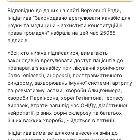
Відповідно до даних на сайті Верховної Ради,
ініціатива "Законодавчо врегулювати канабіс для
науки та медицини - захистити конституційні
права громадян" набрала на цей час 25065
підписів.
«Всі, хто нижче підписалися, вимагають
законодавчо врегулювати доступ пацієнтів до
препаратів з канабісу при лікуванні хронічного
болю, епілепсії, анорексії, посттравматичного
синдрому, захворювань імунної системи, артриту
та ревматизму, астми, хвороби Альцгеймера,
хвороби Паркінсона, хореї Гетінгтона, герпесу,
виразок, втрати ваги під час СНІДу, діабетичної
нейропатії, різних форм склерозу та багатьох
інших важких хвороб», - йдеться в петиції.
Ініціатива вимагає шляхом внесення змін до