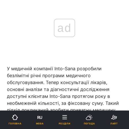
ad
У медичній компанії Into-Sana розробили
безлімітні річні програми медичного
обслуговування. Тепер консультації лікарів,
основні аналізи та діагностичні дослідження
доступні клієнтам Into-Sana протягом року в
необмеженій кількості, за фіксовану суму. Такий
підхід покликаний зробити приватну медицину
по-справжньому доступною та зручною для
RU
пацієнтів, дати кожній родині можливість
МОВА
ГОЛОВНА
РОЗДІЛИ
ПОГОДА
ЛАЙТ