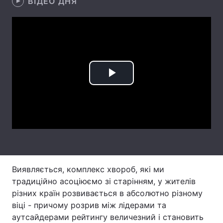
ВІДЕО ДНЯ
Лонгріди
Відео з Youtube
Статті
Інтерв'ю
Думки
Play
Архів
Вакансії
Video
Контакти
Послуги
Виявляється, комплекс хвороб, які ми
традиційно асоціюємо зі старінням, у жителів
різних країн розвивається в абсолютно різному
віці - причому розрив між лідерами та
аутсайдерами рейтингу величезний і становить