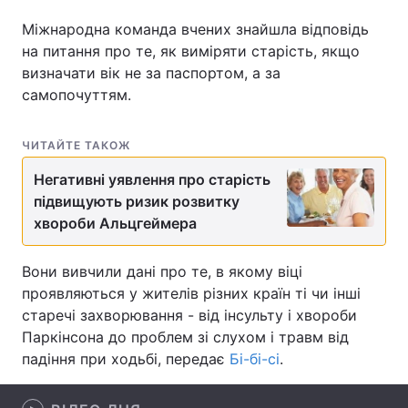
Міжнародна команда вчених знайшла відповідь
на питання про те, як виміряти старість, якщо
визначати вік не за паспортом, а за
Головна
Війна
самопочуттям.
Україна
Політика
ЧИТАЙТЕ ТАКОЖ
Економіка
Світ
Негативні уявлення про старість
Спорт
Наука
підвищують ризик розвитку
хвороби Альцгеймера
Техно і зв'язок
Лайт
Вони вивчили дані про те, в якому віці
Зброя
Інциденти
проявляються у жителів різних країн ті чи інші
старечі захворювання - від інсульту і хвороби
Здоров'я
Туризм
Паркінсона до проблем зі слухом і травм від
падіння при ходьбі, передає
Бі-бі-сі
.
Цікавинки
Погода
Екологія
Регіони