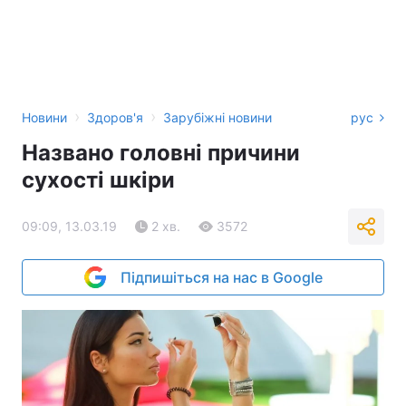
›
›
Новини
Здоров'я
Зарубіжні новини
рус
Названо головні причини
сухості шкіри
09:09, 13.03.19
2 хв.
3572
Підпишіться на нас в Google