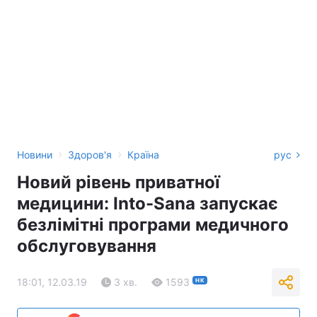
›
›
Новини
Здоров'я
Країна
рус
Новий рівень приватної
медицини: Into-Sana запускає
безлімітні програми медичного
обслуговування
18:01, 12.03.19
3 хв.
1593
НК