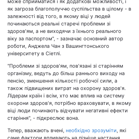
може сприйматися і як додаткові можливості, і
як загроза благополуччю суспільства в цілому - в
залежності від того, в якому віці у людей
починаються реальні старечі проблеми зі
здоров'ям, а не виходячи з їхнього реального
віку за паспортом", - зазначає основний автор
роботи, Анджела Чан з Вашингтонського
університету в Сіетлі.
"Проблеми зі здоров'ям, пов'язані зі старінням
організму, ведуть до більш раннього виходу на
пенсію, зменшення кількості робочої сили, а
також підвищених витрат на охорону здоров'я.
Лідерам країн і всім, хто має вплив на систему
охорони здоров'я, потрібно враховувати, в якому
віці люди починають відчувати негативні ефекти
старіння", - підкреслює вона.
Тепер, вважають вчені,
необхідно зрозуміти
, які
саме фактори впливають на пізніше настання