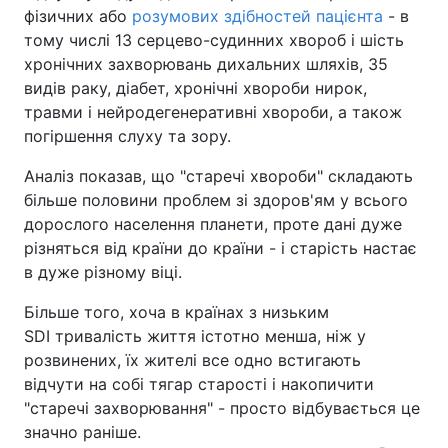
фізичних або
розумових здібностей пацієнта
- в
тому числі 13 серцево-судинних хвороб і шість
хронічних захворювань дихальних шляхів, 35
видів раку, діабет, хронічні хвороби нирок,
травми і нейродегенеративні хвороби, а також
погіршення слуху та зору.
Аналіз показав, що "старечі хвороби" складають
більше половини проблем зі здоров'ям у всього
дорослого населення планети, проте дані дуже
різняться від країни до країни - і старість настає
в дуже різному віці.
Більше того, хоча в країнах з низьким
SDI тривалість життя істотно менша, ніж у
розвинених, їх жителі все одно встигають
відчути на собі тягар старості і накопичити
"старечі захворювання" - просто відбувається це
значно раніше.