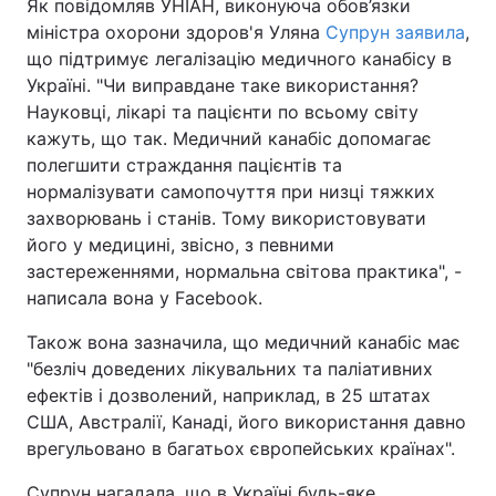
Як повідомляв УНІАН, виконуюча обов’язки
міністра охорони здоров'я Уляна
Супрун заявила
,
що підтримує легалізацію медичного канабісу в
Україні. "Чи виправдане таке використання?
Науковці, лікарі та пацієнти по всьому світу
кажуть, що так. Медичний канабіс допомагає
полегшити страждання пацієнтів та
нормалізувати самопочуття при низці тяжких
захворювань і станів. Тому використовувати
його у медицині, звісно, з певними
застереженнями, нормальна світова практика", -
написала вона у Facebook.
Також вона зазначила, що медичний канабіс має
"безліч доведених лікувальних та паліативних
ефектів і дозволений, наприклад, в 25 штатах
США, Австралії, Канаді, його використання давно
врегульовано в багатьох європейських країнах".
Супрун нагадала, що в Україні будь-яке