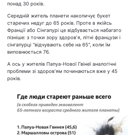
понад 30 років.
Тема оформлення
Середній житель планети накопичує букет
старечих недуг до 65 років. Проте в якійсь
Франції або Сінгапурі це відбувається набагато
пізніше: з точки зору здоров'я, літні французи і
сінгапурці "відчувають себе на 65", коли їм
виповнюється 76.
А ось у жителів Папуа-Нової Гвінеї аналогічні
проблеми зі здоров'ям починаються вже у 45
років.