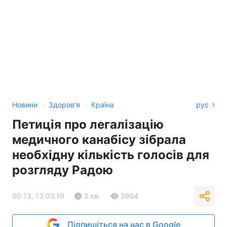
›
›
Новини
Здоров'я
Країна
рус
Петиція про легалізацію
медичного канабісу зібрала
необхідну кількість голосів для
розгляду Радою
00:13, 13.03.19
3 хв.
2904
Підпишіться на нас в Google