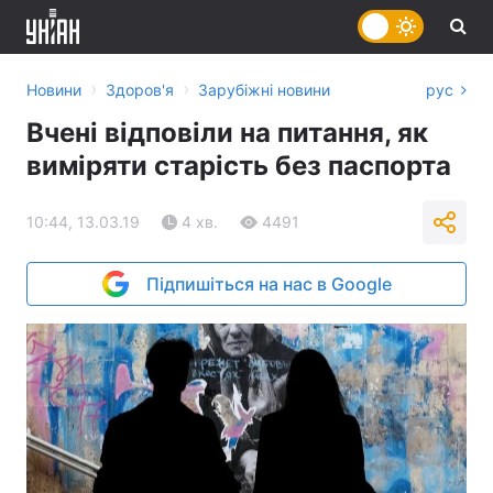
›
›
Новини
Здоров'я
Зарубіжні новини
рус
Вчені відповіли на питання, як
виміряти старість без паспорта
10:44, 13.03.19
4 хв.
4491
Підпишіться на нас в Google