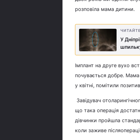
розповіла мама дитини.
ЧИТАЙТ
У Дніпр
шпильк
Імплант на друге вухо вст
почувається добре. Мама 
у квітні, помітили позитив
Завідувач отоларингічного
що така операція достатнь
дівчинки пройшла стандар
коли заживе післяоперацій