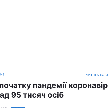
їна
читать на 
д початку пандемії коронаві
ад 95 тисяч осіб