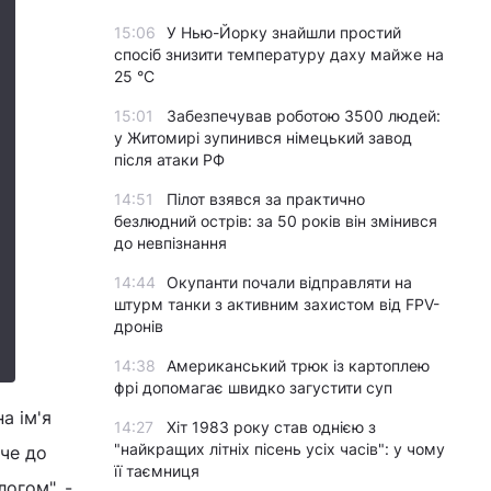
15:06
У Нью-Йорку знайшли простий
спосіб знизити температуру даху майже на
25 °C
15:01
Забезпечував роботою 3500 людей:
у Житомирі зупинився німецький завод
після атаки РФ
14:51
Пілот взявся за практично
безлюдний острів: за 50 років він змінився
до невпізнання
14:44
Окупанти почали відправляти на
штурм танки з активним захистом від FPV-
дронів
14:38
Американський трюк із картоплею
фрі допомагає швидко загустити суп
а ім'я
14:27
Хіт 1983 року став однією з
"найкращих літніх пісень усіх часів": у чому
жче до
її таємниця
огом", -