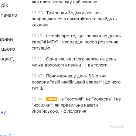
яка плита готує їжу найшвидше
 рік
13:30
Три знаки Зодіаку ось-ось
стачало
попрощаються з самотністю та знайдуть
кохання
13:18
Історія про те, що "поляки не дають
еарний
Україні МіГи" - неправда: посол роз’яснив
ситуацію
я цього
ацію", -
13:11
Одна чашка цього напою на день
може допомогти печінці, - дієтологи
12:47
Пономарьов у день 53-річчя
розкрив "свій найбільший секрет": до чого
тут ШІ
12:44
Не "костилі", не "коляска" і не
УНІАН
"носилки": як правильно казати
українською, - філологиня
ину
Реклама