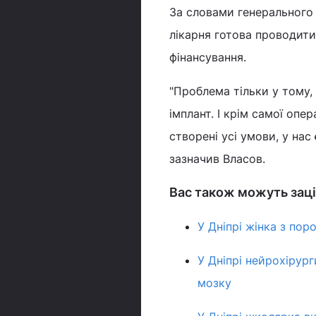
За словами генерального 
лікарня готова проводити 
фінансування.
"Проблема тільки у тому,
імплант. І крім самої опер
створені усі умови, у нас
зазначив Власов.
Вас також можуть заці
У Дніпрі жінка з по
У Дніпрі нейрохірург
мозку