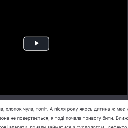
Play
Video
а, хлопок чула, топіт. А після року якось дитина ж має н
 вона не повертається, я тоді почала тривогу бити. Бли
хові апарати, почали займатися з сурдологом і дефектол