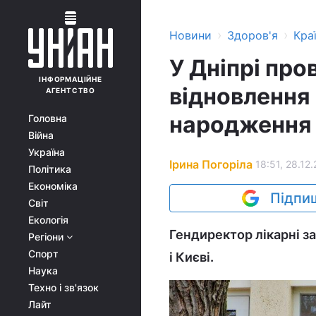
›
›
Новини
Здоров'я
Кра
У Дніпрі про
ІНФОРМАЦІЙНЕ
відновлення 
АГЕНТСТВО
народження
Головна
Війна
Україна
Ірина Погоріла
18:51, 28.12.
Політика
Економіка
Підпиш
Світ
Екологія
Гендиректор лікарні за
Регіони
Спорт
і Києві.
Наука
Техно і зв'язок
Лайт