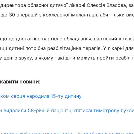
директора обласної дитячої лікарні Олексія Власова, за
до 30 операцій з кохлеарної імплантації, аби тільки ви
 що це достатньо вартісне обладнання, вартісний кохл
ації дитині потрібна реабілітаційна терапія. У лікарні дл
 є центр звуку, в якому такі діти можуть пройти реабіліт
кавити новини:
роком серця народила 15-ту дитину
и видалили 58-річній пацієнтці п’ятисантиметрову пухл