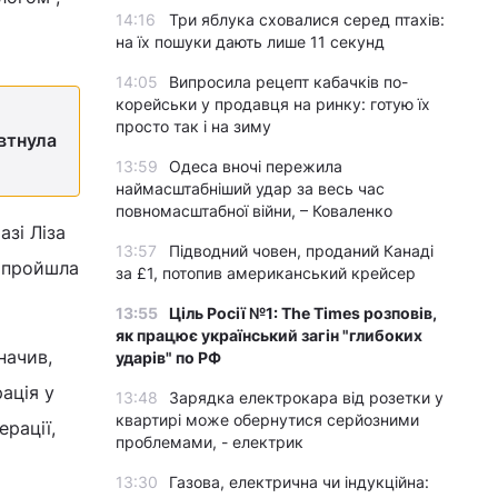
14:16
Три яблука сховалися серед птахів:
на їх пошуки дають лише 11 секунд
14:05
Випросила рецепт кабачків по-
корейськи у продавця на ринку: готую їх
просто так і на зиму
втнула
13:59
Одеса вночі пережила
наймасштабніший удар за весь час
повномасштабної війни, – Коваленко
азі Ліза
13:57
Підводний човен, проданий Канаді
а пройшла
за £1, потопив американський крейсер
13:55
Ціль Росії №1: The Times розповів,
як працює український загін "глибоких
начив,
ударів" по РФ
ація у
13:48
Зарядка електрокара від розетки у
квартирі може обернутися серйозними
рації,
проблемами, - електрик
13:30
Газова, електрична чи індукційна: