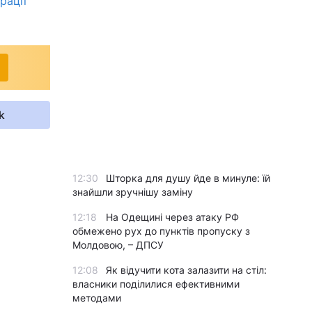
рації
k
12:30
Шторка для душу йде в минуле: їй
знайшли зручнішу заміну
12:18
На Одещині через атаку РФ
обмежено рух до пунктів пропуску з
Молдовою, – ДПСУ
12:08
Як відучити кота залазити на стіл:
власники поділилися ефективними
методами