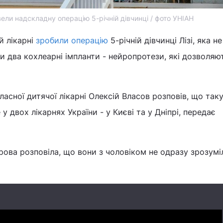
вели надскладну операцію 5-річній дівчинці / фото УНІАН
й лікарні
зробили операцію
5-річній дівчинці Лізі, яка не
и два кохлеарні імпланти - нейропротези, які дозволяю
асної дитячої лікарні Олексій Власов розповів, що так
 двох лікарнях України - у Києві та у Дніпрі, передає
рова розповіла, що вони з чоловіком не одразу зрозумі