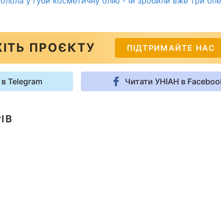
олола у губи косметичну олію - їй зробили вже три опе
ІТЬ ПРОЄКТУ
ПІДТРИМАЙТЕ НАС
 в Telegram
Читати УНІАН в Faceboo
ІВ