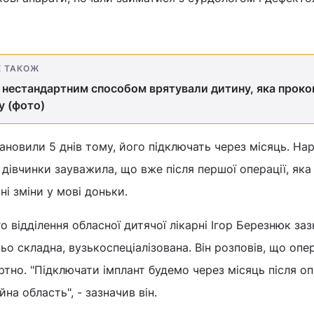
Е ТАКОЖ
і нестандартним способом врятували дитину, яка проко
у (фото)
ановили 5 днів тому, його підключать через місяць. Нар
дівчинки зауважила, що вже після першої операції, як
ні зміни у мові доньки.
 відділення обласної дитячої лікарні Ігор Березнюк заз
о складна, вузькоспеціалізована. Він розповів, що опер
тно. "Підключати імплант будемо через місяць після опе
на область", - зазначив він.