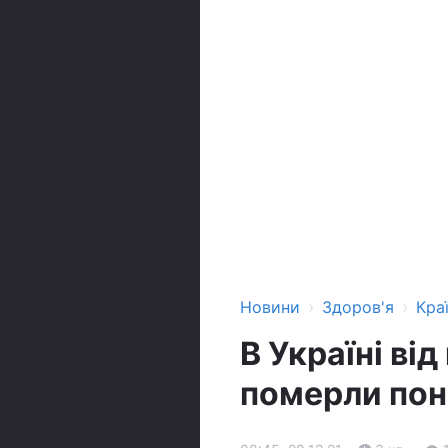
›
›
Новини
Здоров'я
Кра
В Україні ві
померли пон