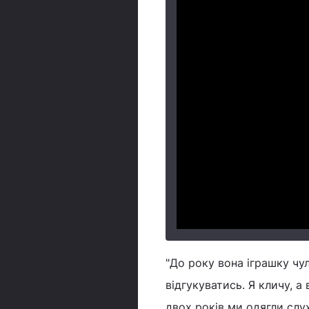
"До року вона іграшку чул
відгукуватись. Я кличу, а
двох років ми одягли слу