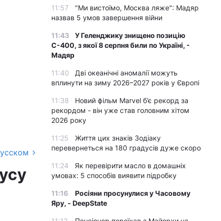
11:57
"Ми вистоїмо, Москва ляже": Мадяр
назвав 5 умов завершення війни
11:43
У Геленджику знищено позицію
С-400, з якої 8 серпня били по Україні, -
Мадяр
11:40
Дві океанічні аномалії можуть
вплинути на зиму 2026–2027 років у Європі
11:38
Новий фільм Marvel б’є рекорд за
рекордом - він уже став головним хітом
2026 року
11:25
Життя цих знаків Зодіаку
перевернеться на 180 градусів дуже скоро
русском
11:24
Як перевірити масло в домашніх
русу
умовах: 5 способів виявити підробку
11:16
Росіяни просунулися у Часовому
Яру, - DeepState
11:12
Пенсіонер переїхав з Майорки на