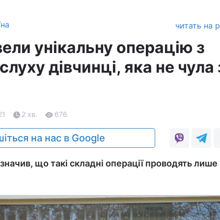
їна
читать на 
вели унікальну операцію з
слуху дівчинці, яка не чула 
21
2 хв.
676
іться на нас в Google
значив, що такі складні операції проводять лише 