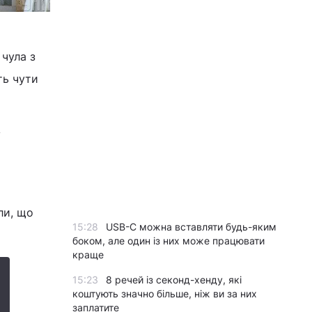
 чула з
ть чути
у
ли, що
15:28
USB-C можна вставляти будь-яким
боком, але один із них може працювати
краще
15:23
8 речей із секонд-хенду, які
коштують значно більше, ніж ви за них
заплатите