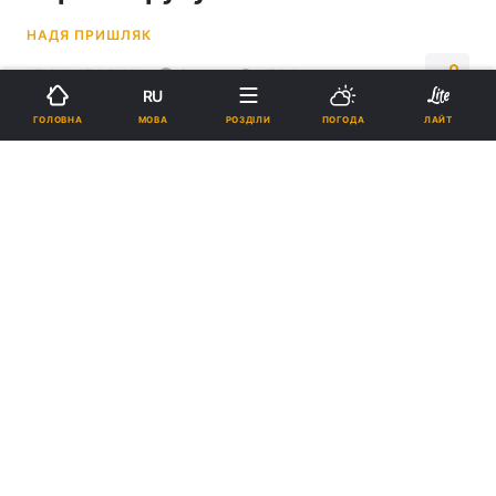
НАДЯ ПРИШЛЯК
17:34, 17.09.21
3 хв.
1504
RU
МОВА
ГОЛОВНА
РОЗДІЛИ
ПОГОДА
ЛАЙТ
Підпишіться на нас в Google
Потужність нового секвенатора - 400 зразків на місяць / фото
ua.
depositphotos.com
Раніше зразки на секвенування доводилося