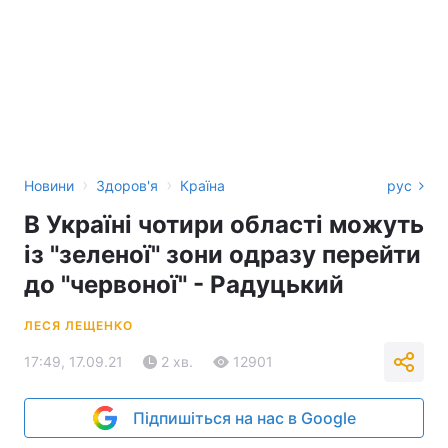
›
›
Новини
Здоров'я
Країна
рус
В Україні чотири області можуть
із "зеленої" зони одразу перейти
до "червоної" - Радуцький
ЛЕСЯ ЛЕЩЕНКО
17:49, 17.09.21
2 хв.
12901
Підпишіться на нас в Google