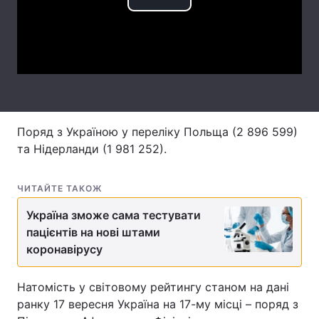
Play
Лонгріди
Video
Відео з Youtube
Статті
Інтерв'ю
Думки
Архів
Вакансії
Поряд з Україною у переліку Польща (2 896 599)
та Нідерланди (1 981 252).
Контакти
ЧИТАЙТЕ ТАКОЖ
Послуги
Україна зможе сама тестувати
пацієнтів на нові штами
коронавірусу
Натомість у світовому рейтингу станом на дані
ранку 17 вересня Україна на 17-му місці – поряд з