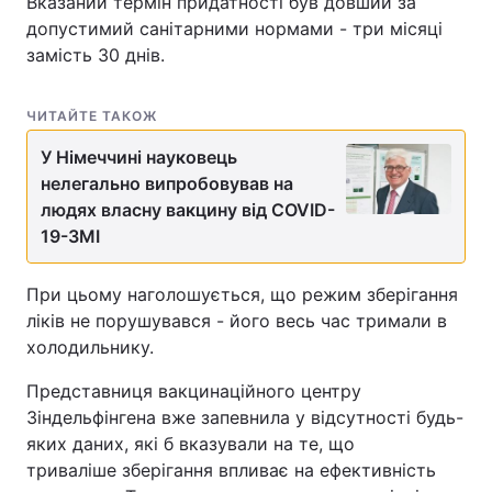
Вказаний термін придатності був довший за
допустимий санітарними нормами - три місяці
замість 30 днів.
ЧИТАЙТЕ ТАКОЖ
У Німеччині науковець
нелегально випробовував на
людях власну вакцину від COVID-
19-ЗМІ
При цьому наголошується, що режим зберігання
ліків не порушувався - його весь час тримали в
холодильнику.
Представниця вакцинаційного центру
Зіндельфінгена вже запевнила у відсутності будь-
яких даних, які б вказували на те, що
триваліше зберігання впливає на ефективність