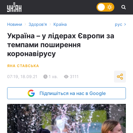
›
›
Новини
Здоров'я
Країна
рус
Україна – у лідерах Європи за
темпами поширення
коронавірусу
ЯНА СТАВСЬКА
07:19, 18.09.21
1 хв.
3111
Підпишіться на нас в Google