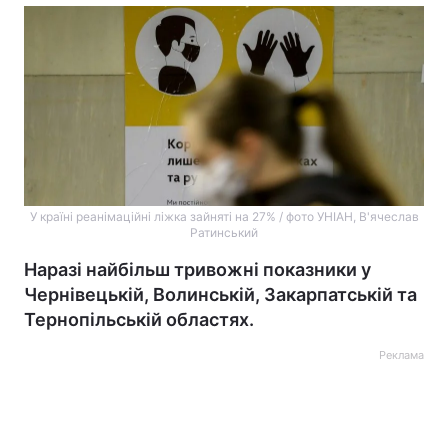
У країні реанімаційні ліжка зайняті на 27% / фото УНІАН, В'ячеслав
Ратинський
Наразі найбільш тривожні показники у
Чернівецькій, Волинській, Закарпатській та
Тернопільській областях.
Реклама