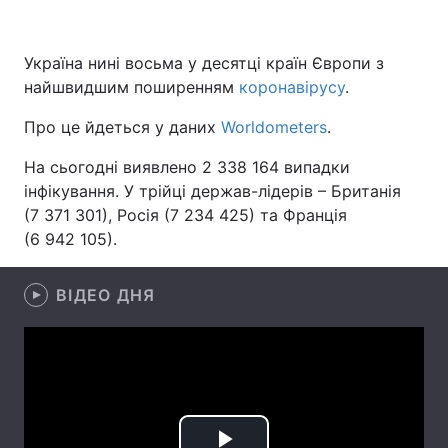
Україна нині восьма у десятці країн Європи з
найшвидшим поширенням
Головна
Війна
коронавірусу
.
Про це йдеться у даних
Worldometers
.
Україна
Політика
На сьогодні виявлено 2 338 164 випадки
Економіка
Світ
інфікування. У трійці держав-лідерів – Британія
(7 371 301), Росія (7 234 425) та Франція
Спорт
Наука
(6 942 105).
Техно і зв'язок
Лайт
ВІДЕО ДНЯ
Зброя
Інциденти
Здоров'я
Туризм
Цікавинки
Погода
Екологія
Регіони