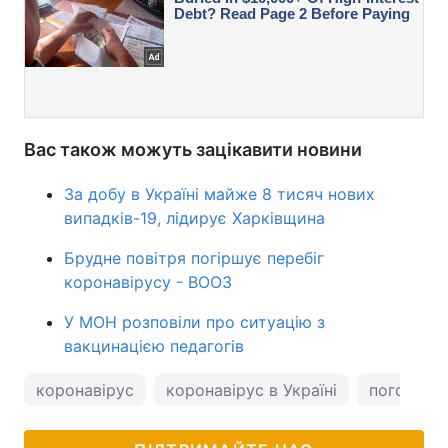
Вас також можуть зацікавити новини
За добу в Україні майже 8 тисяч нових
випадків-19, лідирує Харківщина
Брудне повітря погіршує перебіг
коронавірусу - ВООЗ
У МОН розповіли про ситуацію з
вакцинацією педагогів
коронавірус
коронавірус в Україні
погода в 