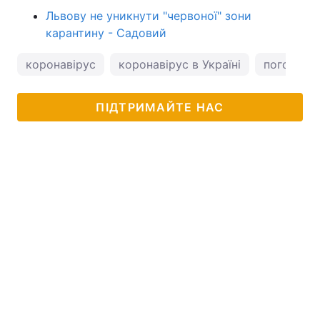
Львову не уникнути "червоної" зони
карантину - Садовий
коронавірус
коронавірус в Україні
погода в 
ПІДТРИМАЙТЕ НАС