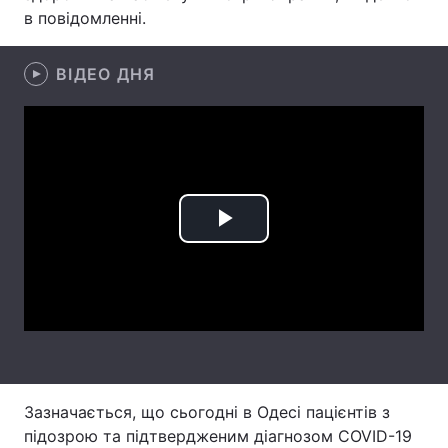
в повідомленні.
Лонгріди
ВІДЕО ДНЯ
Відео з Youtube
Статті
Інтерв'ю
Думки
Архів
Вакансії
Контакти
Play
Послуги
Video
Зазначається, що сьогодні в Одесі пацієнтів з
підозрою та підтвердженим діагнозом COVID-19