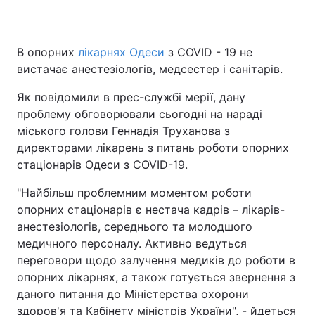
В опорних
лікарнях Одеси
з COVID - 19 не
Головна
Війна
вистачає анестезіологів, медсестер і санітарів.
Україна
Політика
Як повідомили в прес-службі мерії, дану
проблему обговорювали сьогодні на нараді
Економіка
Світ
міського голови Геннадія Труханова з
директорами лікарень з питань роботи опорних
Спорт
Наука
стаціонарів Одеси з COVID-19.
Техно і зв'язок
Лайт
"Найбільш проблемним моментом роботи
опорних стаціонарів є нестача кадрів – лікарів-
Зброя
Інциденти
анестезіологів, середнього та молодшого
медичного персоналу. Активно ведуться
Здоров'я
Туризм
переговори щодо залучення медиків до роботи в
опорних лікарнях, а також готується звернення з
Цікавинки
Погода
даного питання до Міністерства охорони
Екологія
Регіони
здоров'я та Кабінету міністрів України", - йдеться