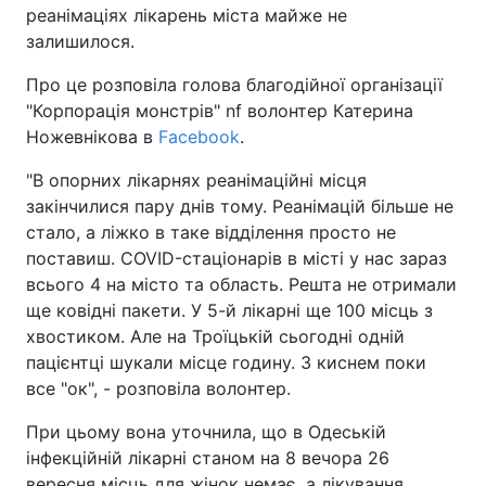
реанімаціях лікарень міста майже не
залишилося.
Про це розповіла голова благодійної організації
"Корпорація монстрів" nf волонтер Катерина
Ножевнікова в
Facebook
.
"В опорних лікарнях реанімаційні місця
закінчилися пару днів тому. Реанімацій більше не
стало, а ліжко в таке відділення просто не
поставиш. COVID-стаціонарів в місті у нас зараз
всього 4 на місто та область. Решта не отримали
ще ковідні пакети. У 5-й лікарні ще 100 місць з
хвостиком. Але на Троїцькій сьогодні одній
пацієнтці шукали місце годину. З киснем поки
все "ок", - розповіла волонтер.
При цьому вона уточнила, що в Одеській
інфекційній лікарні станом на 8 вечора 26
вересня місць для жінок немає, а лікування