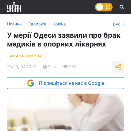
›
›
Новини
Здоров'я
Країна
рус
У мерії Одеси заявили про брак
медиків в опорних лікарнях
ЛАРИСА КОЗОВА
23:29, 04.10.21
2 хв.
733
Підпишіться на нас в Google