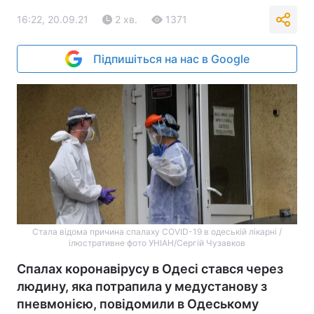
16:22, 20.09.21
2 хв.
1371
Підпишіться на нас в Google
Стала відома причина спалаху COVID-19 в одеській лікарні /
ілюстративне фото УНІАН/Сергій Чузавков
Спалах коронавірусу в Одесі стався через
людину, яка потрапила у медустанову з
пневмонією, повідомили в Одеському