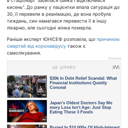
в стаціонарі "забилася банка і відключився
кисень". До ранку у пацієнтки впала сатурація до
30, її перевели в реанімацію, де вона пробула
тиждень, син намагався перевести її в іншу
лікарню, але сьогодні жінка померла.
Раніше експерт ЮНІСЕФ розповіла, що
причиною
смертей від коронавірусу
також є
самолікування.
Реклама