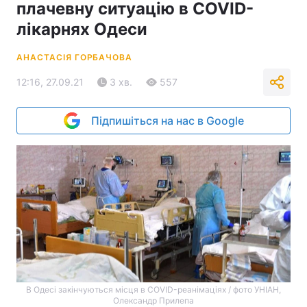
плачевну ситуацію в COVID-
лікарнях Одеси
АНАСТАСІЯ ГОРБАЧОВА
12:16, 27.09.21
3 хв.
557
Підпишіться на нас в Google
В Одесі закінчуються місця в COVID-реанімаціях / фото УНІАН,
Олександр Прилепа