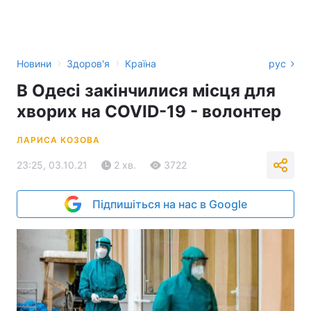
›
›
Новини
Здоров'я
Країна
рус
В Одесі закінчилися місця для
хворих на COVID-19 - волонтер
ЛАРИСА КОЗОВА
23:25, 03.10.21
2 хв.
3722
Підпишіться на нас в Google