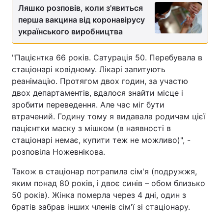
Ляшко розповів, коли з'явиться
перша вакцина від коронавірусу
українського виробництва
"Пацієнтка 66 років. Сатурація 50. Перебувала в
стаціонарі ковідному. Лікарі запитують
реанімацію. Протягом двох годин, за участю
двох департаментів, вдалося знайти місце і
зробити переведення. Але час міг бути
втрачений. Годину тому я видавала родичам цієї
пацієнтки маску з мішком (в наявності в
стаціонарі немає, купити теж не можливо)", -
розповіла Ножевнікова.
Також в стаціонар потрапила сім'я (подружжя,
яким понад 80 років, і двоє синів – обом близько
50 років). Жінка померла через 4 дні, один з
братів забрав інших членів сім'ї зі стаціонару.