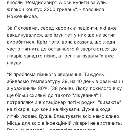
внесли "Ремдисивир". А ось купити забули.
Флакон коштує 3200 гривень", - пояснила
Ножевнікова.
За її словами, серед хворих є пацієнти, які вже
вакцинувалися, але імунітет у них ще не встиг
виробитися. Крім того, вона вказала, що люди
часто тягнуть до останнього й звертаються до
лікарів занадто пізно, а госпіталізувати їх вже
нікуди.
"Є проблема пізнього звернення. Тиждень
збиваємо температуру 39, на 10 день в реанімації
з ураженням 80%. (38 років). Люди похилого віку
ще більш схильні до такого "лікування". І
потрапляючи в стаціонар потім родичі "кивають"
на лікарів, що вони не лікували. Дуже шкода
літніх людей. Дуже. Влаштувати всіх неможливо.
Місць для всіх в інфекційній лікарні не вистачить.
Вона не гумова", - розповіла волонтер.