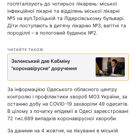
госпіталізують до чотирьох лікарень: міської
Тема оформлення
інфекційної лікарні та відділень міської лікарні
№5 на вул.Троїцькій та Лідерсівському бульварі.
Діти поступають в дитячу лікарню №3, вагітні та
породіллі – в пологовий будинок №2.
ЧИТАЙТЕ ТАКОЖ
Зеленський дав Кабміну
"коронавірусне" доручення
За інформацією Одеського обласного центру
контролю і профілактики хвороб МОЗ України, за
останню добу на COVID-19 захворіли 49 одеситів.
В цілому з початку епідемії в Одесі зареєстровані
72 тис.689 випадків коронавірусної хвороби.
За даними на 4 жовтня, на лікуванні в міській