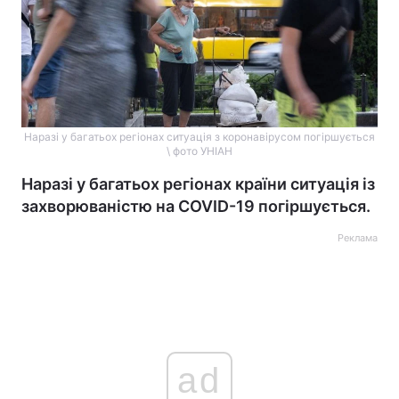
Наразі у багатьох регіонах ситуація з коронавірусом погіршується
\ фото УНІАН
Наразі у багатьох регіонах країни ситуація із
захворюваністю на COVID-19 погіршується.
Реклама
ad