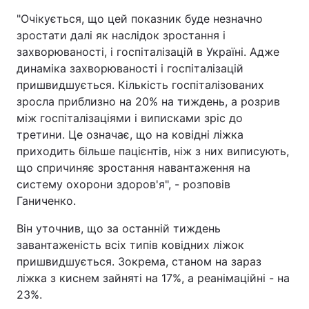
"Очікується, що цей показник буде незначно
Тема оформлення
зростати далі як наслідок зростання і
захворюваності, і госпіталізацій в Україні. Адже
динаміка захворюваності і госпіталізацій
пришвидшується. Кількість госпіталізованих
зросла приблизно на 20% на тиждень, а розрив
між госпіталізаціями і виписками зріс до
третини. Це означає, що на ковідні ліжка
приходить більше пацієнтів, ніж з них виписують,
що спричиняє зростання навантаження на
систему охорони здоров'я", - розповів
Ганиченко.
Він уточнив, що за останній тиждень
завантаженість всіх типів ковідних ліжок
пришвидшується. Зокрема, станом на зараз
ліжка з киснем зайняті на 17%, а реанімаційні - на
23%.