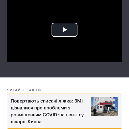
Лонгріди
Відео з Youtube
Статті
Play
Інтерв'ю
Думки
Video
Архів
Вакансії
Контакти
Послуги
ЧИТАЙТЕ ТАКОЖ
Повертають списані ліжка: ЗМІ
дізналися про проблеми з
розміщенням COVID-пацієнтів у
лікарні Києва