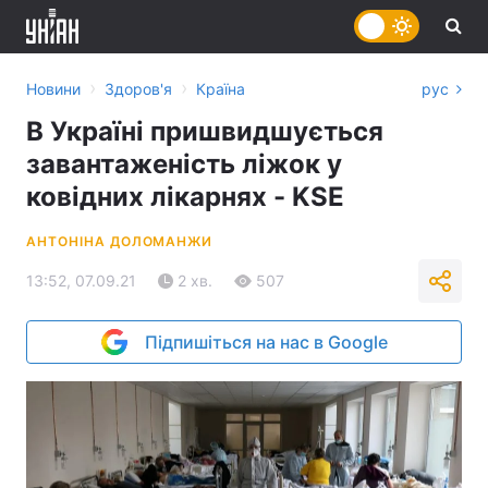
›
›
Новини
Здоров'я
Країна
рус
В Україні пришвидшується
завантаженість ліжок у
ковідних лікарнях - KSE
АНТОНІНА ДОЛОМАНЖИ
13:52, 07.09.21
2 хв.
507
Підпишіться на нас в Google