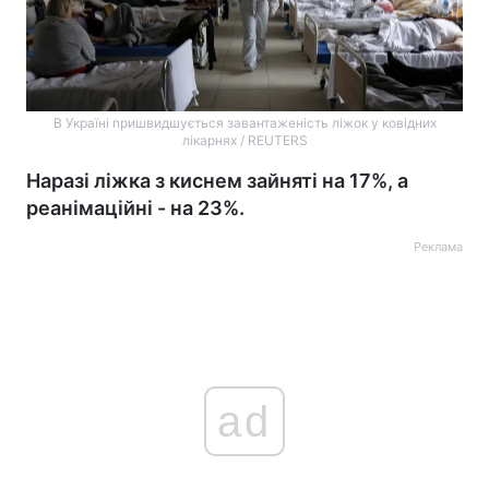
В Україні пришвидшується завантаженість ліжок у ковідних
лікарнях / REUTERS
Наразі ліжка з киснем зайняті на 17%, а
реанімаційні - на 23%.
Реклама
ad