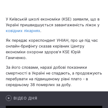
У Київській школі економіки (KSE) заявили, що в
Головна
Війна
Україні пришвидшується завантаженість ліжок у
ковідних лікарнях
.
Україна
Політика
Як передає кореспондент УНІАН, про це під час
Економіка
Світ
онлайн-брифінгу сказав керівник Центру
економіки охорони здоров'я KSE Юрій
Спорт
Наука
Ганиченко.
Техно і зв'язок
Лайт
За його словами, наразі добові показники
смертності в Україні не спадають, а продовжують
Зброя
Інциденти
перебувати на підвищеному рівні плато - в
середньому 38 померлих за добу.
Здоров'я
Туризм
Цікавинки
Погода
ВІДЕО ДНЯ
Екологія
Регіони