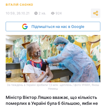
ВІТАЛІЙ САЄНКО
10:59, 26.10.21
2 хв.
924
Підпишіться на нас в Google
За тиждень в Україні зробили 1,5 млн щеплень / фото УНІАН, Янош
Немеш
Міністр Віктор Ляшко вважає, що кількість
померлих в Україні була б більшою, якби не