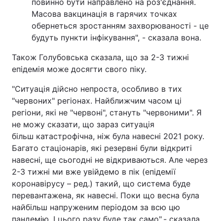
повинно бути направлено на роз'єднання.
Масова вакцинація в гарячих точках
обернеться зростанням захворюваності - це
будуть пункти інфікування", - сказала вона.
Також Голубовська сказала, що за 2-3 тижні
епідемія може досягти свого піку.
"Ситуація дійсно непроста, особливо в тих
"червоних" регіонах. Найближчим часом ці
регіони, які не "червоні", стануть "червоними". Я
не можу сказати, що зараз ситуація
більш катастрофічна, ніж була навесні 2021 року.
Багато стаціонарів, які резервні були відкриті
навесні, ще сьогодні не відкриваються. Але через
2-3 тижні ми вже увійдемо в пік (епідемії
коронавірусу – ред.) такий, що система буде
перевантажена, як навесні. Поки що весна була
найбільш напруженим періодом за всю цю
пандемію. І цього разу буде так само",- сказала