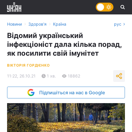
›
›
Новини
Здоров'я
Країна
рус
Відомий український
інфекціоніст дала кілька порад,
як посилити свій імунітет
ВІКТОРІЯ ГОРДІЄНКО
11:22, 26.10.21
1 хв.
18862
Підпишіться на нас в Google