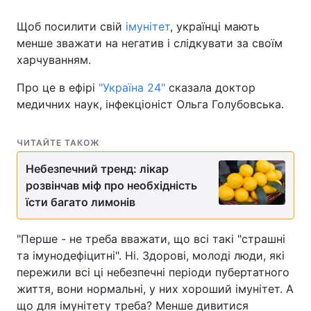
Щоб посилити свій
імунітет
, українці мають
менше зважати на негатив і слідкувати за своїм
харчуванням.
Головна
Війна
Про це в ефірі
"Україна 24"
сказала доктор
Україна
Політика
медичних наук, інфекціоніст Ольга Голубовська.
Економіка
Світ
ЧИТАЙТЕ ТАКОЖ
Спорт
Наука
Небезпечний тренд: лікар
Техно і зв'язок
Лайт
розвінчав міф про необхідність
їсти багато лимонів
Зброя
Інциденти
"Перше - не треба вважати, що всі такі "страшні
Здоров'я
Туризм
та імунодефіцитні". Ні. Здорові, молоді люди, які
пережили всі ці небезпечні періоди пубертатного
Цікавинки
Погода
життя, вони нормальні, у них хороший імунітет. А
Екологія
Регіони
що для імунітету треба? Менше дивитися