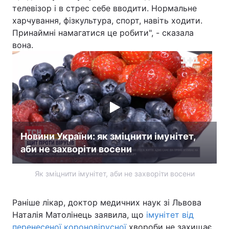
телевізор і в стрес себе вводити. Нормальне
Лонгріди
харчування, фізкультура, спорт, навіть ходити.
Принаймні намагатися це робити", - сказала
вона.
Відео з Youtube
Статті
Інтерв'ю
Думки
Архів
Вакансії
Контакти
Новини України: як зміцнити імунітет,
Послуги
аби не захворіти восени
Як зміцнити імунітет, аби не захворіти восени
Раніше лікар, доктор медичних наук зі Львова
Наталія Матолінець заявила, що
імунітет від
перенесеної короновірусної
хвороби не захищає