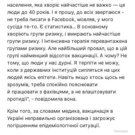
населення, яка хворіє найчастіше не важко — це
люди до 40 років. І я прошу, до всіх звертаюся -
не треба писати в Facebook, мовляв, у мого
сусіда те-то. Є статистика... В основному
хворіють групи ризику, і вмирають найчастіше
групи ризику. І інтенсивна терапія перевантажена
групами ризику. Але найбільший провал, що в цій
групі найменший відсоток вакцинації. А чому? Не
тому, що люди у нас дурні. Я терпіти не можу,
коли з державних інституцій сипляться на цих
людей якісь епітети. Навіть якщо хтось щось не
зрозумів, треба спокійно пояснювати
й працювати з фахівцями, а не влаштовувати
протидії", - повідомила вона.
Крім того, за словами медика, вакцинація в
Україні неправильно організована і загрожує
погіршенням епідеміологічної ситуації.
Реклама