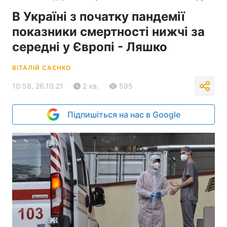
В Україні з початку пандемії
показники смертності нижчі за
середні у Європі - Ляшко
ВІТАЛІЙ САЄНКО
10:58, 26.10.21
2 хв.
595
Підпишіться на нас в Google