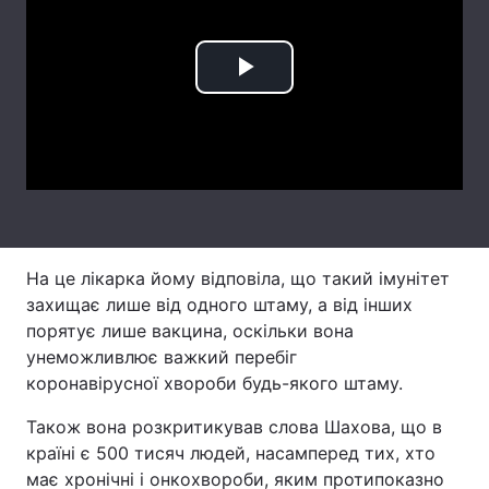
Лонгріди
Play
Відео з Youtube
Статті
Video
Інтерв'ю
Думки
Архів
Вакансії
Контакти
На це лікарка йому відповіла, що такий імунітет
Послуги
захищає лише від одного штаму, а від інших
порятує лише вакцина, оскільки вона
унеможливлює важкий перебіг
коронавірусної хвороби будь-якого штаму.
Також вона розкритикував слова Шахова, що в
країні є 500 тисяч людей, насамперед тих, хто
має хронічні і онкохвороби, яким протипоказно