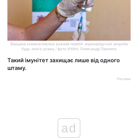
Вакцина унеможливлює важкий перебіг коронавірусної хвороби
будь-якого штаму / фото УНІАН, Олександр Прилепа
Такий імунітет захищає лише від одного
штаму.
Реклама
ad