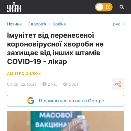
›
›
Новини
Здоров'я
Країна
рус
Імунітет від перенесеної
короновірусної хвороби не
захищає від інших штамів
COVID-19 - лікар
ДМИТРО ХИЛЮК
00:28, 22.10.21
2 хв.
5321
Підпишіться на нас в Google