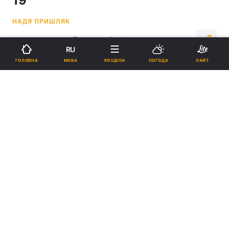
19
НАДЯ ПРИШЛЯК
21:26, 21.10.21
1 хв.
1454
RU
МОВА
ГОЛОВНА
РОЗДІЛИ
ПОГОДА
ЛАЙТ
Підпишіться на нас в Google
В Україні встановлено черговий рекорд вакцинації / фото УНІАН,
Немеш Янош
Віктор Ляшко заявив, що Україна виходить