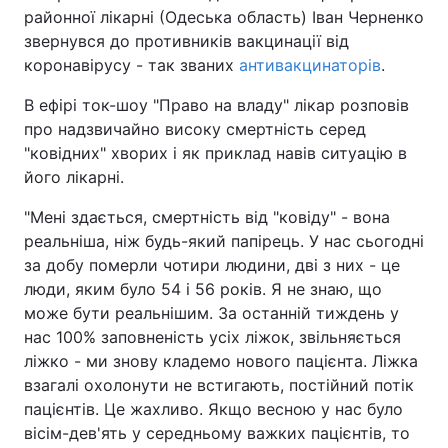
районної лікарні (Одеська область) Іван Черненко
звернувся до противників вакцинації від
коронавірусу - так званих
антивакцинаторів
.
В ефірі ток-шоу "Право на владу" лікар розповів
про надзвичайно високу смертність серед
"ковідних" хворих і як приклад навів ситуацію в
його лікарні.
"Мені здається, смертність від "ковіду" - вона
реальніша, ніж будь-який папірець. У нас сьогодні
за добу померли чотири людини, дві з них - це
люди, яким було 54 і 56 років. Я не знаю, що
може бути реальнішим. За останній тиждень у
нас 100% заповненість усіх ліжок, звільняється
ліжко - ми знову кладемо нового пацієнта. Ліжка
взагалі охолонути не встигають, постійний потік
пацієнтів. Це жахливо. Якщо весною у нас було
вісім-дев'ять у середньому важких пацієнтів, то