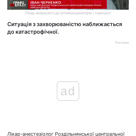
Лікар звернувся до антивакцинаторів / скріншот
Ситуація з захворюваністю наближається
до катастрофічної.
Реклама
ad
Лікар-анестезіолог Роздільнянської центральної