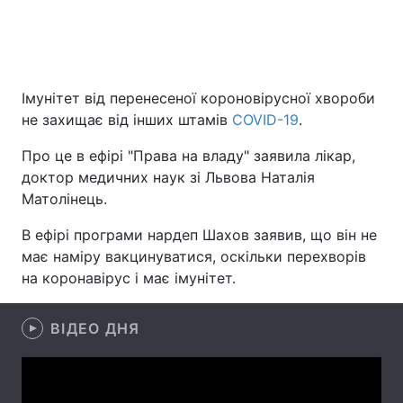
Головна
Війна
Імунітет від перенесеної короновірусної хвороби
Україна
Політика
не захищає від інших штамів
COVID-19
.
Про це в ефірі "Права на владу" заявила лікар,
Економіка
Світ
доктор медичних наук зі Львова Наталія
Спорт
Наука
Матолінець.
В ефірі програми нардеп Шахов заявив, що він не
Техно і зв'язок
Лайт
має наміру вакцинуватися, оскільки перехворів
Зброя
Інциденти
на коронавірус і має імунітет.
Здоров'я
Туризм
ВІДЕО ДНЯ
Цікавинки
Погода
Екологія
Регіони