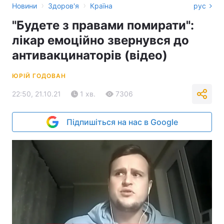
›
›
Новини
Здоров'я
Країна
рус
"Будете з правами помирати":
лікар емоційно звернувся до
антивакцинаторів (відео)
ЮРІЙ ГОДОВАН
22:50, 21.10.21
1 хв.
7306
Підпишіться на нас в Google