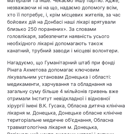
матеріали та інше. Чекаємо іншу партію. Адже,
незважаючи ні на що, надаємо допомогу всім,
Лонгріди
хто її потребує, і, крім місцевих жителів, за час
бойових дій на Донбасі наші лікарі врятували
Відео з Youtube
Статті
близько 250 поранених». За словами
головлікаря, забезпечити наявність усього
Інтерв'ю
Думки
необхідного лікарні допомагають також
канатний, трубний заводи і місцеві волонтери.
Архів
Вакансії
Нагадуємо, що Гуманітарний штаб при фонді
Контакти
Ріната Ахметова допомагає ключовим
лікувальним установам Донецька і області:
Послуги
медикаменти, харчування та обладнання на
загальну суму більше 4 мільйонів гривень вже
отримали Інститут невідкладної і відновної
хірургії імені В.К. Гусака, Обласна дитяча клінічна
лікарня м. Донецька, Донецьке обласне клінічне
територіальне медичне об'єднання, Обласна
травматологічна лікарня м. Донецька,