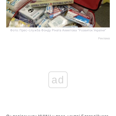
Фото: Прес-служба Фонду Ріната Ахметова "Розвиток України"
Реклама
ad