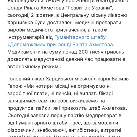
Як повідомили УНІАН у прес-центрі Благодійного
фонду Ріната Ахметова "Розвиток України",
сьогодні, 2 жовтня, в Центральну міську лікарню
Харцизька були доставлені медичні препарати,
Головна
Війна
вироби медичного призначення, а також
інструментарій від
Гуманітарного штабу
Україна
Політика
«Допоможемо» при фонді Ріната Ахметова
.
Медикаменти на суму понад 200 тисяч гривень
Економіка
Світ
дозволять медустанові деякий час працювати в
автономному режимі.
Спорт
Наука
Головний лікар Харцизької міської лікарні Василь
Техно і зв'язок
Лайт
Гапон: «Ми чотири місяці не отримуємо ні
заробітної плати, ні пенсій, ні виплат. Лікарі
Зброя
Інциденти
залишилися самі по собі, виживаємо на
Здоров'я
Туризм
продуктові пайки, які привозить штаб Ахметова.
Сьогодні завезли першу партію медпрепаратів
Цікавинки
Погода
від Гуманітарного штабу - все, що замовляли:
фізрозчини, знеболюючі, антибіотики, витратні
Екологія
Регіони