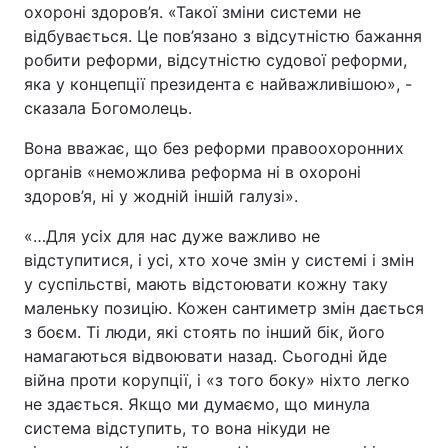
охороні здоров’я. «Такої зміни системи не
відбувається. Це пов’язано з відсутністю бажання
робити реформи, відсутністю судової реформи,
яка у концепції президента є найважливішою», -
сказала Богомолець.
Вона вважає, що без реформи правоохоронних
органів «неможлива реформа ні в охороні
здоров’я, ні у жодній іншій галузі».
«…Для усіх для нас дуже важливо не
відступитися, і усі, хто хоче змін у системі і змін
у суспільстві, мають відстоювати кожну таку
маленьку позицію. Кожен сантиметр змін дається
з боєм. Ті люди, які стоять по інший бік, його
намагаються відвоювати назад. Сьогодні йде
війна проти корупції, і «з того боку» ніхто легко
не здається. Якщо ми думаємо, що минула
система відступить, то вона нікуди не