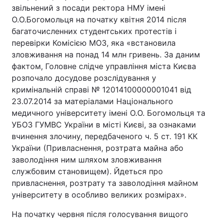
звільнений з посади ректора НМУ імені
О.О.Богомольця на початку квітня 2014 після
багаточисленних студентських протестів і
перевірки Комісією МОЗ, яка «встановила
зловживання на понад 14 млн гривень. За даним
фактом, Головне слідче управління міста Києва
розпочало досудове розслідування у
кримінальній справі № 12014100000001041 від
23.07.2014 за матеріалами Національного
медичного університету імені О.О. Богомольця та
УБОЗ ГУМВС України в місті Києві, за ознаками
вчинення злочину, передбаченого ч. 5 ст. 191 КК
України (Привласнення, розтрата майна або
заволодіння ним шляхом зловживання
службовим становищем). Йдеться про
привласнення, розтрату та заволодіння майном
університету в особливо великих розмірах».
На початку червня після голосування вищого