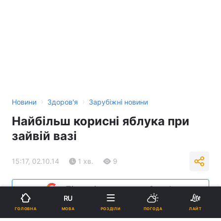
›
›
Новини
Здоров'я
Зарубіжні новини
Найбільш корисні яблука при
зайвій вазі
15:17, 02.10.14
1 хв.
9
Підпишіться на нас в Google
RU
МОВА
ГОЛОВНА
РОЗДІЛИ
ПОГОДА
ЛАЙТ