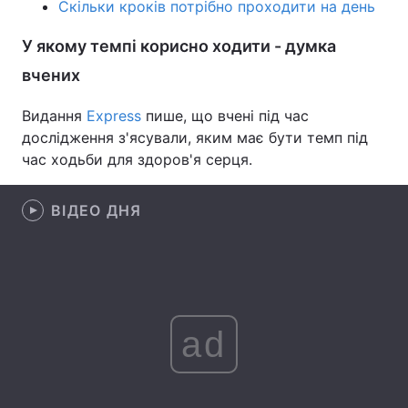
Скільки кроків потрібно проходити на день
Лонгріди
У якому темпі корисно ходити - думка
вчених
Відео з Youtube
Статті
Видання
Express
пише, що вчені під час
Інтерв'ю
Думки
дослідження з'ясували, яким має бути темп під
час ходьби для здоров'я серця.
Архів
Вакансії
Контакти
ВІДЕО ДНЯ
Послуги
ad