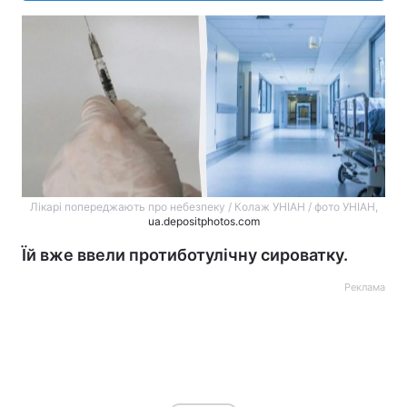
Лікарі попереджають про небезпеку / Колаж УНІАН / фото УНІАН,
ua.depositphotos.com
Їй вже ввели протиботулічну сироватку.
Реклама