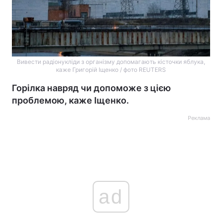
Вивести радіонукліди з організму допомагають кісточки яблука,
каже Григорій Іщенко / фото REUTERS
Горілка навряд чи допоможе з цією
проблемою, каже Іщенко.
Реклама
ad