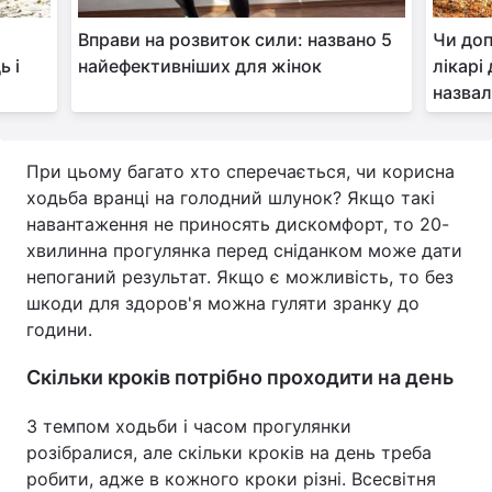
:
Вправи на розвиток сили: названо 5
Чи до
ь і
найефективніших для жінок
лікарі
назвал
При цьому багато хто сперечається, чи корисна
ходьба вранці на голодний шлунок? Якщо такі
навантаження не приносять дискомфорт, то 20-
хвилинна прогулянка перед сніданком може дати
непоганий результат. Якщо є можливість, то без
шкоди для здоров'я можна гуляти зранку до
години.
Скільки кроків потрібно проходити на день
З темпом ходьби і часом прогулянки
розібралися, але скільки кроків на день треба
робити, адже в кожного кроки різні. Всесвітня