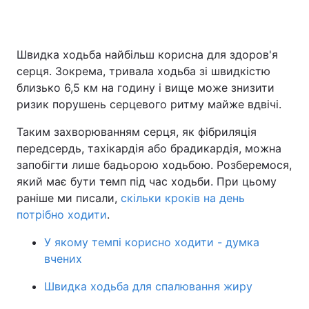
Швидка ходьба найбільш корисна для здоров'я
Головна
Війна
серця. Зокрема, тривала ходьба зі швидкістю
близько 6,5 км на годину і вище може знизити
Україна
Політика
ризик порушень серцевого ритму майже вдвічі.
Економіка
Світ
Таким захворюванням серця, як фібриляція
передсердь, тахікардія або брадикардія, можна
Спорт
Наука
запобігти лише бадьорою ходьбою. Розберемося,
який має бути темп під час ходьби. При цьому
Техно і зв'язок
Лайт
раніше ми писали,
скільки кроків на день
Зброя
Інциденти
потрібно ходити
.
Здоров'я
У якому темпі корисно ходити - думка
Туризм
вчених
Цікавинки
Погода
Швидка ходьба для спалювання жиру
Екологія
Регіони