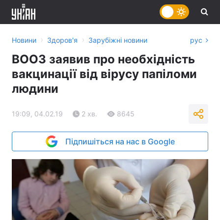
›
›
Новини
Здоров'я
Зарубіжні новини
рус
ВООЗ заявив про необхідність
вакцинації від вірусу папіломи
людини
19:09, 04.02.19
2 хв.
8645
Підпишіться на нас в Google