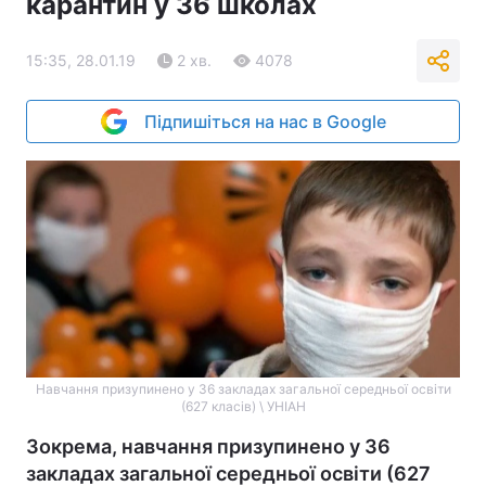
карантин у 36 школах
15:35, 28.01.19
2 хв.
4078
Підпишіться на нас в Google
Навчання призупинено у 36 закладах загальної середньої освіти
(627 класів) \ УНІАН
Зокрема, навчання призупинено у 36
закладах загальної середньої освіти (627