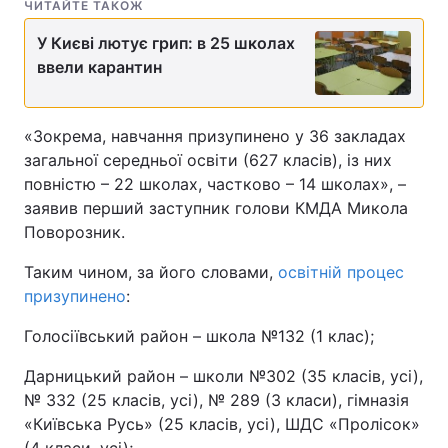
ЧИТАЙТЕ ТАКОЖ
У Києві лютує грип: в 25 школах
ввели карантин
«Зокрема, навчання призупинено у 36 закладах
загальної середньої освіти (627 класів), із них
повністю – 22 школах, частково – 14 школах», –
заявив перший заступник голови КМДА Микола
Поворозник.
Таким чином, за його словами,
освітній процес
призупинено
:
Голосіївський район – школа №132 (1 клас);
Дарницький район – школи №302 (35 класів, усі),
№ 332 (25 класів, усі), № 289 (3 класи), гімназія
«Київська Русь» (25 класів, усі), ШДС «Пролісок»