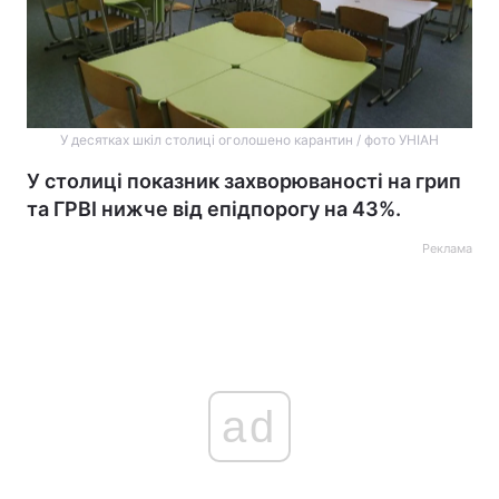
У десятках шкіл столиці оголошено карантин / фото УНІАН
У столиці показник захворюваності на грип
та ГРВІ нижче від епідпорогу на 43%.
Реклама
ad