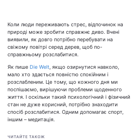
Коли люди переживають стрес, відпочинок на
Головна
Війна
природі може зробити справжнє диво. Вчені
виявили, як довго потрібно перебувати на
Україна
Політика
свіжому повітрі серед дерев, щоб по-
справжньому розслабитися.
Економіка
Світ
Як пише
Die Welt
, якщо озирнутися навколо,
Спорт
Наука
мало хто здається повністю спокійним і
розслабленим. Це тому, що кожного дня ми
Техно і зв'язок
Лайт
поспішаємо, вирішуючи проблеми щоденного
Зброя
Інциденти
життя. І оскільки такий психологічний і фізичний
стан не дуже корисний, потрібно знаходити
Здоров'я
Туризм
спосіб розслабитися. Одним допомагає спорт,
іншим – медитація.
Цікавинки
Погода
Екологія
Регіони
ЧИТАЙТЕ ТАКОЖ