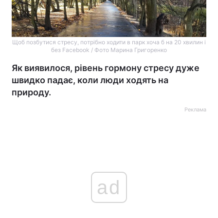
Щоб позбутися стресу, потрібно ходити в парк хоча б на 20 хвилин і
без Facebook / Фото Марина Григоренко
Як виявилося, рівень гормону стресу дуже
швидко падає, коли люди ходять на
природу.
Реклама
ad