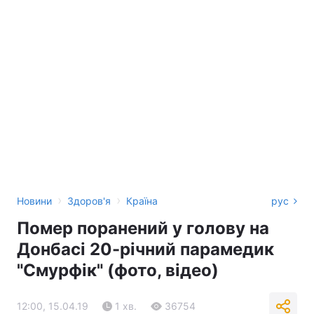
›
›
Новини
Здоров'я
Країна
рус
Помер поранений у голову на
Донбасі 20-річний парамедик
"Смурфік" (фото, відео)
12:00, 15.04.19
1 хв.
36754