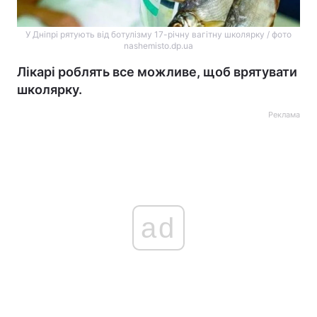
У Дніпрі рятують від ботулізму 17-річну вагітну школярку / фото
nashemisto.dp.ua
Лікарі роблять все можливе, щоб врятувати
школярку.
Реклама
ad