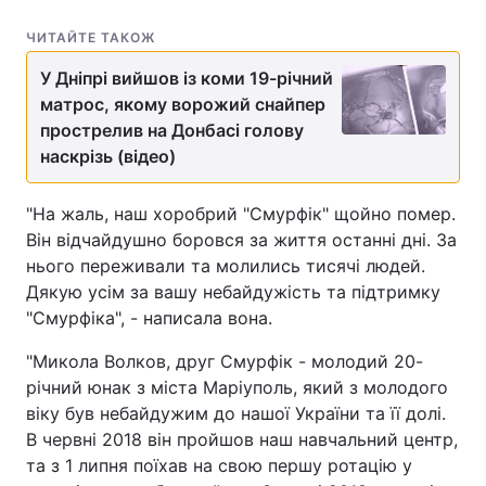
ЧИТАЙТЕ ТАКОЖ
У Дніпрі вийшов із коми 19-річний
матрос, якому ворожий снайпер
прострелив на Донбасі голову
наскрізь (відео)
"На жаль, наш хоробрий "Смурфік" щойно помер.
Він відчайдушно боровся за життя останні дні. За
нього переживали та молились тисячі людей.
Дякую усім за вашу небайдужість та підтримку
"Смурфіка", - написала вона.
"Микола Волков, друг Смурфік - молодий 20-
річний юнак з міста Маріуполь, який з молодого
віку був небайдужим до нашої України та її долі.
В червні 2018 він пройшов наш навчальний центр,
та з 1 липня поїхав на свою першу ротацію у