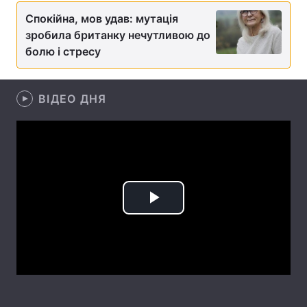
Спокійна, мов удав: мутація
Лонгріди
зробила британку нечутливою до
болю і стресу
Відео з Youtube
Статті
Інтерв'ю
Думки
ВІДЕО ДНЯ
Архів
Вакансії
Контакти
Послуги
Play
Video