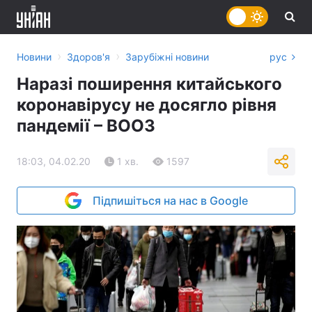
›
›
Новини
Здоров'я
Зарубіжні новини
рус
Наразі поширення китайського
коронавірусу не досягло рівня
пандемії – ВООЗ
18:03, 04.02.20
1 хв.
1597
Підпишіться на нас в Google