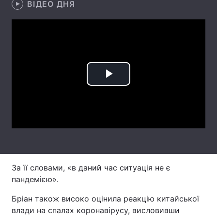
ВІДЕО ДНЯ
Лонгріди
Відео з Youtube
Статті
Інтерв'ю
Думки
Play
Архів
Вакансії
Video
Контакти
Послуги
За її словами, «в даний час ситуація не є
пандемією».
Бріан також високо оцінила реакцію китайської
влади на спалах коронавірусу, висловивши