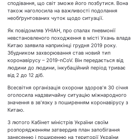
сподівання, що світ зможе його позбутися. Вона
також наголосила на важливості подолання
Тема оформлення
необґрунтованих чуток щодо ситуації.
Як повідомляв УНІАН, про спалах пневмонії
невстановленого походження в місті Ухань влада
Китаю заявила наприкінці грудня 2019 року.
Збудником захворювання став новий тип
коронавірусу – 2019-nCoV. Він передається від
людини до людини, інкубаційний період триває
від 2 до 12 діб.
Всесвітня організація охорони здоров'я 30 січня
оголосила надзвичайну ситуацію міжнародного
значення в зв'язку з поширенням коронавірусу з
Китаю.
3 лютого Кабінет міністрів України своїм
розпорядженням затвердив план запобігання
занесенню і поширенню на території України