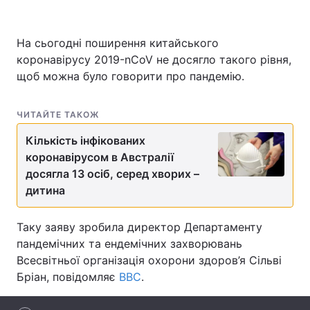
На сьогодні поширення китайського
коронавірусу 2019-nCoV не досягло такого рівня,
Головна
Війна
щоб можна було говорити про пандемію.
Україна
Політика
ЧИТАЙТЕ ТАКОЖ
Економіка
Світ
Кількість інфікованих
Спорт
Наука
коронавірусом в Австралії
досягла 13 осіб, серед хворих –
Техно і зв'язок
Лайт
дитина
Зброя
Інциденти
Таку заяву зробила директор Департаменту
Здоров'я
Туризм
пандемічних та ендемічних захворювань
Всесвітньої організація охорони здоров’я Сільві
Цікавинки
Погода
Бріан, повідомляє
ВВС
.
Екологія
Регіони