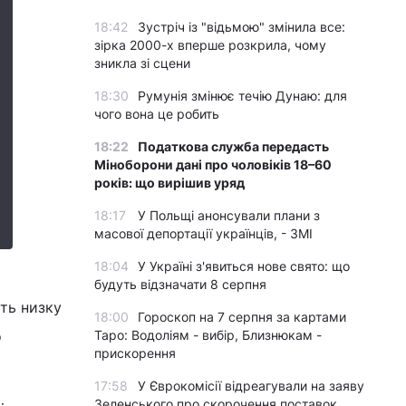
18:42
Зустріч із "відьмою" змінила все:
зірка 2000-х вперше розкрила, чому
зникла зі сцени
18:30
Румунія змінює течію Дунаю: для
чого вона це робить
18:22
Податкова служба передасть
Міноборони дані про чоловіків 18–60
років: що вирішив уряд
18:17
У Польщі анонсували плани з
масової депортації українців, - ЗМІ
18:04
У Україні з'явиться нове свято: що
а
будуть відзначати 8 серпня
ть низку
18:00
Гороскоп на 7 серпня за картами
о
Таро: Водоліям - вибір, Близнюкам -
прискорення
17:58
У Єврокомісії відреагували на заяву
Зеленського про скорочення поставок