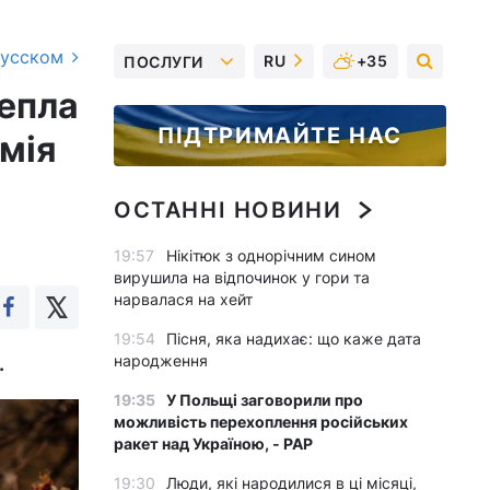
русском
RU
+35
ПОСЛУГИ
тепла
ПІДТРИМАЙТЕ НАС
емія
ОСТАННІ НОВИНИ
19:57
Нікітюк з однорічним сином
вирушила на відпочинок у гори та
нарвалася на хейт
19:54
Пісня, яка надихає: що каже дата
народження
.
19:35
У Польщі заговорили про
можливість перехоплення російських
ракет над Україною, - PAP
19:30
Люди, які народилися в ці місяці,