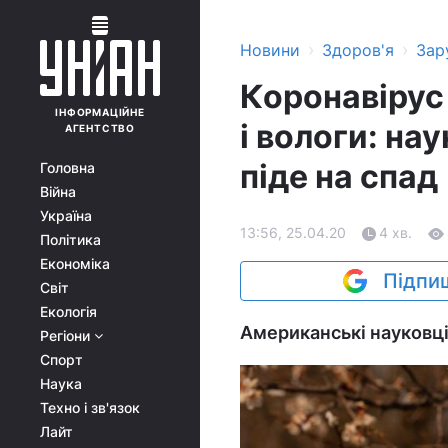
›
›
Новини
Здоров'я
Зар
Коронавірус 
ІНФОРМАЦІЙНЕ
і вологи: на
АГЕНТСТВО
піде на спад
Головна
Війна
Україна
13:56, 25.04.20
4 хв.
Політика
Економіка
Підпиш
Світ
Екологія
Американські науковці
Регіони
Спорт
Наука
Техно і зв'язок
Лайт