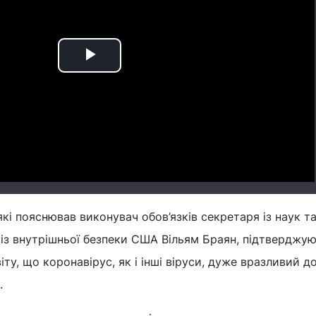
Play
Video
кі пояснював виконувач обов’язків секретаря із наук т
із внутрішньої безпеки США Вільям Браян, підтверджую
віту, що коронавірус, як і інші віруси, дуже вразливий д
.