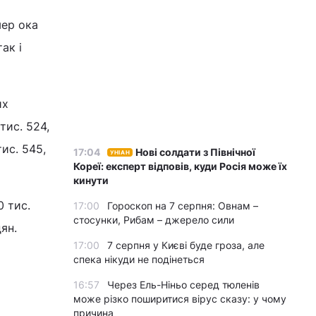
мер ока
ак і
их
тис. 524,
тис. 545,
17:04
Нові солдати з Північної
УНІАН
Кореї: експерт відповів, куди Росія може їх
кинути
0 тис.
17:00
Гороскоп на 7 серпня: Овнам –
стосунки, Рибам – джерело сили
ян.
17:00
7 серпня у Києві буде гроза, але
спека нікуди не подінеться
16:57
Через Ель-Ніньо серед тюленів
може різко поширитися вірус сказу: у чому
причина