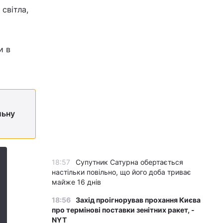
світла,
и в
льну
18:57
Супутник Сатурна обертається
настільки повільно, що його доба триває
майже 16 днів
18:56
Захід проігнорував прохання Києва
про термінові поставки зенітних ракет, -
NYT