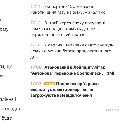
17:14
Експорт до 15% не зірве
накопичення газу на зиму, - аналітик
х
17:13
В Італії через спеку популярні
мому
пам'ятки працюватимуть довше:
оприлюднено новий графік
17:10
7 серпня: церковне свято сьогодні,
кому не можна багато працювати цього
дня
ти, це
17:08
Атакований в Лейпцигу літак
"Антонова" перевозив боєприпаси, - ЗМІ
ти
17:07
Попри спеку Україна
УНІАН
експортує електроенергію: чи
загрожують нам відключення
ління і
з опадів.
Реклама
 буде