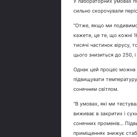
У лабораторних умовах пі
сильно скорочували періо
"Отже, якщо ми подивимос
кажете, це те, що кожні 
тисячі частинок вірусу, т
цього знизиться до 250, і 
Однак цей процес можна з
підвищувати температуру,
сонячним світлом.
"В умовах, які ми тестув
виживає в закритих і сух
сонячних променів… Підви
приміщеннях знижує стабі