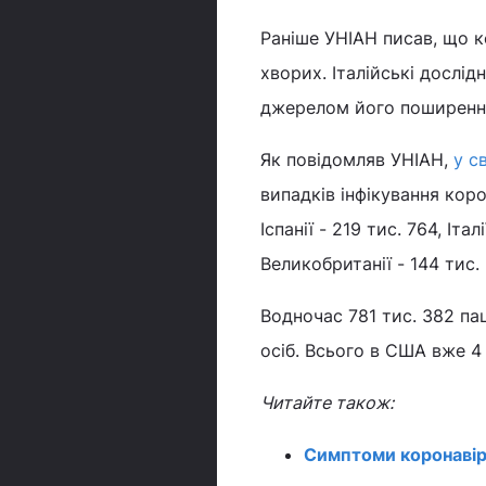
Раніше УНІАН писав, що 
хворих. Італійські дослід
джерелом його поширенн
Як повідомляв УНІАН,
у с
випадків інфікування кор
Іспанії - 219 тис. 764, Іта
Великобританії - 144 тис. 
Водночас 781 тис. 382 па
осіб. Всього в США вже 4
Читайте також:
Симптоми коронавір