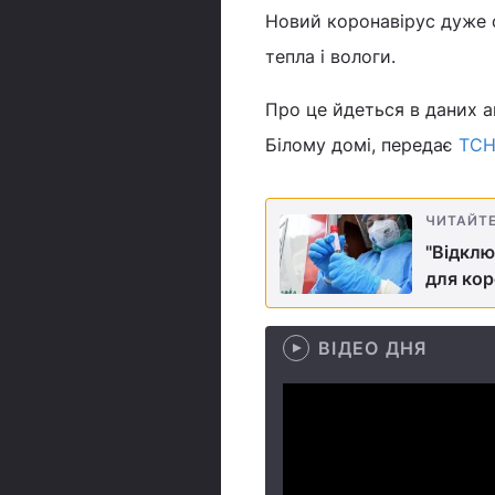
Новий коронавірус дуже с
тепла і вологи.
Про це йдеться в даних 
Білому домі, передає
ТС
ЧИТАЙТ
"Відклю
для кор
ВІДЕО ДНЯ