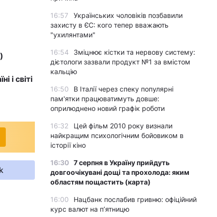
16:57
Українських чоловіків позбавили
захисту в ЄС: кого тепер вважають
"ухилянтами"
16:54
Зміцнює кістки та нервову систему:
)
дієтологи зазвали продукт №1 за вмістом
кальцію
і і світі
16:50
В Італії через спеку популярні
пам'ятки працюватимуть довше:
оприлюднено новий графік роботи
16:32
Цей фільм 2010 року визнали
найкращим психологічним бойовиком в
історії кіно
16:30
7 серпня в Україну прийдуть
k
довгоочікувані дощі та прохолода: яким
областям пощастить (карта)
16:00
Нацбанк послабив гривню: офіційний
курс валют на п’ятницю