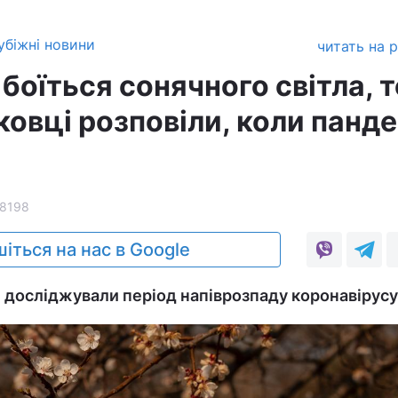
убіжні новини
читать на 
боїться сонячного світла, 
уковці розповіли, коли панд
8198
іться на нас в Google
 досліджували період напіврозпаду коронавірусу