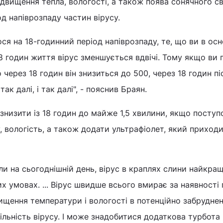
двищення тепла, вологості, а також поява сонячного св
д напіврозпаду частин вірусу.
я на 18-годинний період напіврозпаду, те, що ви в ос
18 годин життя вірус зменшується вдвічі. Тому якщо ви 
о через 18 годин він знизиться до 500, через 18 годин пі
так далі, і так далі", - пояснив Браян.
низити із 18 годин до майже 1,5 хвилини, якщо поступ
 вологість, а також додати ультрафіолет, який приходи
али на сьогоднішній день, вірус в краплях слини найкра
их умовах. ... Вірус швидше всього вмирає за наявності
щення температури і вологості в потенційно забрудне
льність вірусу. І може знадобитися додаткова турбота 