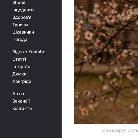
Зброя
Інциденти
Здоров'я
Туризм
Цікавинки
Погода
Відео з Youtube
Статті
Інтерв'ю
Думки
Лонгріди
Архів
Вакансії
Контакти
Коронавірус боїть