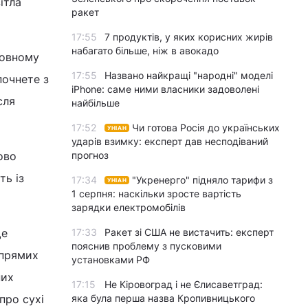
ітла
ракет
17:55
7 продуктів, у яких корисних жирів
набагато більше, ніж в авокадо
новному
17:55
Названо найкращі "народні" моделі
почнете з
iPhone: саме ними власники задоволені
сля
найбільше
17:52
Чи готова Росія до українських
УНІАН
ударів взимку: експерт дав несподіваний
ово
прогноз
ть із
17:34
"Укренерго" підняло тарифи з
УНІАН
1 серпня: наскільки зросте вартість
зарядки електромобілів
ще
17:33
Ракет зі США не вистачить: експерт
пояснив проблему з пусковими
 прямих
установками РФ
них
17:15
Не Кіровоград і не Єлисаветград:
про сухі
яка була перша назва Кропивницького