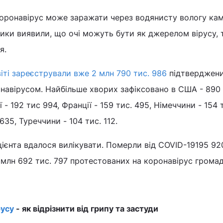
коронавірус може заражати через водянисту вологу ка
ники виявили, що очі можуть бути як джерелом вірусу, т
я.
віті зареєстрували вже 2 млн 790 тис. 986
підтверджен
онавірусом. Найбільше хворих зафіксовано в США - 890 
лії - 192 тис 994, Франції - 159 тис. 495, Німеччини - 154 
635, Туреччини - 104 тис. 112.
цієнта вдалося вилікувати. Померли від COVID-19195 92
 млн 692 тис. 797 протестованих на коронавірус громад
усу
- як відрізнити від грипу та застуди