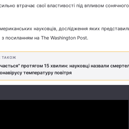
ильно втрачає свої властивості під впливом сонячного 
американських науковців, дослідження яких представил
Н
з посиланням на The Washington Post.
Е ТАКОЖ
чається" протягом 15 хвилин: науковці назвали смерте
онавірусу температуру повітря