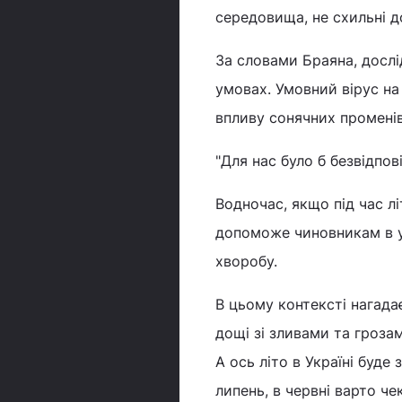
середовища, не схильні до
За словами Браяна, досл
умовах. Умовний вірус н
впливу сонячних променів
"Для нас було б безвідпові
Водночас, якщо під час лі
допоможе чиновникам в у
хворобу.
В цьому контексті нагада
дощі зі зливами та гроза
А ось літо в Україні буд
липень, в червні варто че