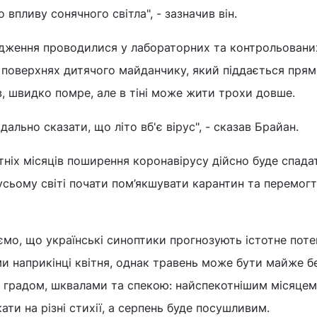
 впливу сонячного світла", - зазначив він.
ідження проводилися у лабораторних та контрольовани
а поверхнях дитячого майданчику, який піддається пря
, швидко помре, але в тіні може жити трохи довше.
дально сказати, що літо вб'є вірус", - сказав Брайан.
тніх місяців поширення коронавірусу дійсно буде спада
сьому світі почати пом’якшувати карантин та перемог
ємо, що українські синоптики прогнозують істотне потеп
ми наприкінці квітня, однак травень може бути майже бе
е з градом, шквалами та спекою: найспекотнішим місяцем
кати на різні стихії, а серпень буде посушливим.