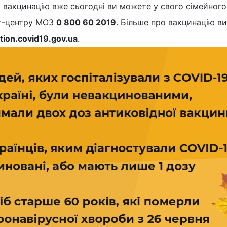
 вакцинацію вже сьогодні ви можете у свого сімейного
кт-центру МОЗ
0 800 60 2019
. Більше про вакцинацію в
tion.covid19.gov.ua
.