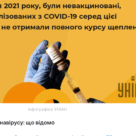
Інфографіка УНІАН
навірусу: що відомо