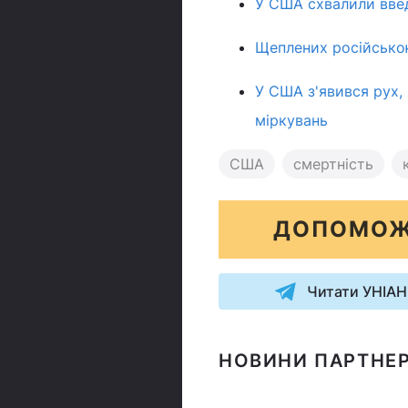
У США схвалили введ
Щеплених російсько
У США з'явився рух, 
міркувань
США
смертність
ДОПОМОЖ
Читати УНІАН
НОВИНИ ПАРТНЕР