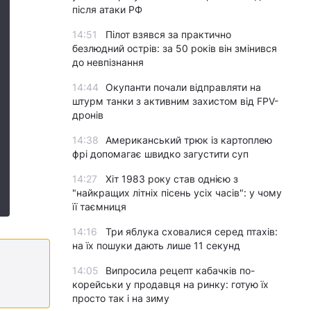
після атаки РФ
14:51
Пілот взявся за практично
безлюдний острів: за 50 років він змінився
до невпізнання
14:44
Окупанти почали відправляти на
штурм танки з активним захистом від FPV-
дронів
14:38
Американський трюк із картоплею
фрі допомагає швидко загустити суп
14:27
Хіт 1983 року став однією з
"найкращих літніх пісень усіх часів": у чому
її таємниця
14:16
Три яблука сховалися серед птахів:
на їх пошуки дають лише 11 секунд
14:05
Випросила рецепт кабачків по-
корейськи у продавця на ринку: готую їх
просто так і на зиму