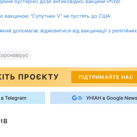
ення бустерної дози антиковідної вакцини Pfizer
ю вакциною "Супутник V" не пустять до США
який допомагає відмовитися від вакцинації з релігійних
коронавірус
ІТЬ ПРОЄКТУ
ПІДТРИМАЙТЕ НАС
 в Telegram
УНІАН в Google New
ІВ