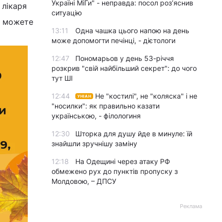
Україні МіГи" - неправда: посол роз’яснив
 лікаря
ситуацію
и можете
13:11
Одна чашка цього напою на день
може допомогти печінці, - дієтологи
12:47
Пономарьов у день 53-річчя
розкрив "свій найбільший секрет": до чого
тут ШІ
12:44
Не "костилі", не "коляска" і не
УНІАН
"носилки": як правильно казати
українською, - філологиня
12:30
Шторка для душу йде в минуле: їй
знайшли зручнішу заміну
12:18
На Одещині через атаку РФ
обмежено рух до пунктів пропуску з
Молдовою, – ДПСУ
Реклама