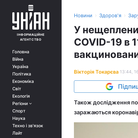
›
›
Новини
Здоров'я
Зар
У нещеплени
ІНФОРМАЦІЙНЕ
COVID-19 в 1
АГЕНТСТВО
вакциновани
Головна
Війна
Україна
Вікторія Токарєва
13:44, 1
Політика
Економіка
Підпиш
Світ
Екологія
Також дослідження пок
Регіони
Спорт
заражаються коронавір
Наука
Техно і зв'язок
Лайт