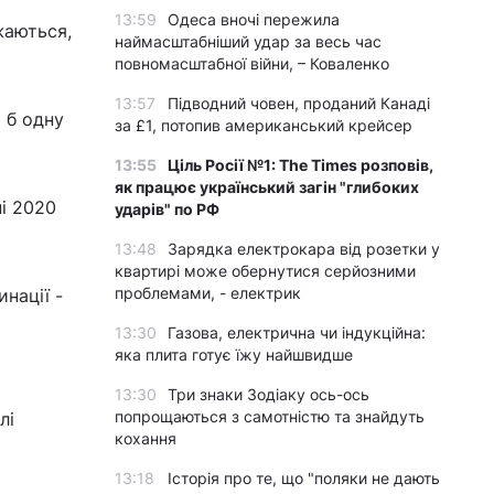
13:59
Одеса вночі пережила
жаються,
наймасштабніший удар за весь час
повномасштабної війни, – Коваленко
13:57
Підводний човен, проданий Канаді
 б одну
за £1, потопив американський крейсер
13:55
Ціль Росії №1: The Times розповів,
як працює український загін "глибоких
і 2020
ударів" по РФ
13:48
Зарядка електрокара від розетки у
квартирі може обернутися серйозними
проблемами, - електрик
нації -
13:30
Газова, електрична чи індукційна:
яка плита готує їжу найшвидше
13:30
Три знаки Зодіаку ось-ось
попрощаються з самотністю та знайдуть
лі
кохання
13:18
Історія про те, що "поляки не дають