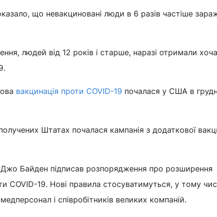
оказало, що невакциновані люди в 6 разів частіше зара
.
ння, людей від 12 років і старше, наразі отримали хоча
9.
сова
вакцинація проти COVID-19
почалася у США в грудн
получених Штатах почалася кампанія з додаткової вакци
 Джо Байден підписав розпорядження про розширення
ти COVID-19. Нові правила стосуватимуться, у тому чис
медперсонал і співробітників великих компаній.