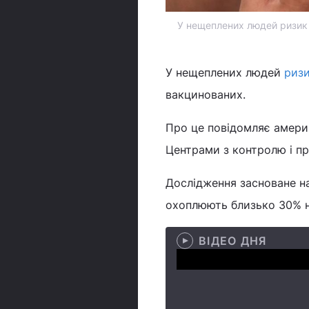
У нещеплених людей ризик с
У нещеплених людей
ризи
вакцинованих.
Про це повідомляє амер
Центрами з контролю і п
Дослідження засноване на
охоплюють близько 30% н
ВІДЕО ДНЯ