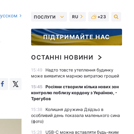
русском
RU
+23
ПОСЛУГИ
ПІДТРИМАЙТЕ НАС
ю
ОСТАННІ НОВИНИ
15:49
Надто товсте утеплення будинку
може виявитися марною витратою грошей
15:45
Росіяни створили кілька нових зон
контролю поблизу кордону з Україною, -
Трегубов
15:38
Колишня дружина Дзідзьо в
особливий день показала маленького сина
(фото)
15:28
USB-C можна вставляти будь-яким