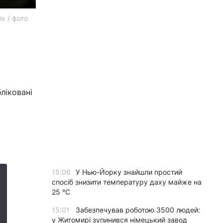
х / фото
ліковані
15:06
У Нью-Йорку знайшли простий
спосіб знизити температуру даху майже на
25 °C
15:01
Забезпечував роботою 3500 людей:
у Житомирі зупинився німецький завод