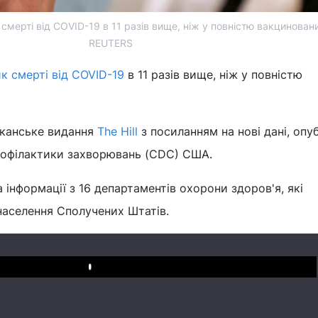
мерті від COVID-19 в 11 разів вище, ніж у повністю вакциновани
REUTERS
к смерті від COVID-19
в 11 разів вище, ніж у повністю
иканське видання
The Hill
з посиланням на нові дані, опуб
рофілактики захворювань (CDC) США.
 інформації з 16 департаментів охорони здоров'я, які
аселення Сполучених Штатів.
Play