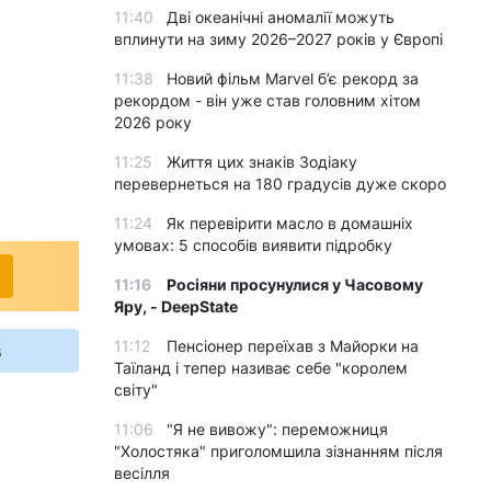
11:40
Дві океанічні аномалії можуть
вплинути на зиму 2026–2027 років у Європі
11:38
Новий фільм Marvel б’є рекорд за
рекордом - він уже став головним хітом
2026 року
11:25
Життя цих знаків Зодіаку
перевернеться на 180 градусів дуже скоро
11:24
Як перевірити масло в домашніх
умовах: 5 способів виявити підробку
11:16
Росіяни просунулися у Часовому
Яру, - DeepState
11:12
Пенсіонер переїхав з Майорки на
s
Таїланд і тепер називає себе "королем
світу"
11:06
"Я не вивожу": переможниця
"Холостяка" приголомшила зізнанням після
весілля