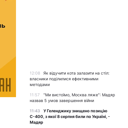
12:08
Як відучити кота залазити на стіл:
власники поділилися ефективними
методами
11:57
"Ми вистоїмо, Москва ляже": Мадяр
назвав 5 умов завершення війни
11:43
У Геленджику знищено позицію
С-400, з якої 8 серпня били по Україні, -
Мадяр