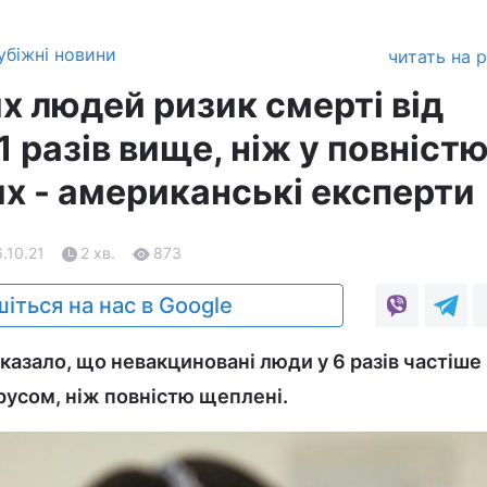
убіжні новини
читать на 
х людей ризик смерті від
1 разів вище, ніж у повніст
х - американські експерти
6.10.21
2 хв.
873
іться на нас в Google
азало, що невакциновані люди у 6 разів частіше
усом, ніж повністю щеплені.