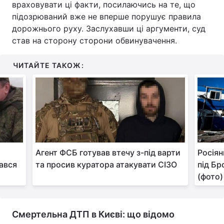
враховувати ці факти, посилаючись на те, що
підозрюваний вже не вперше порушує правила
дорожнього руху. Заслухавши ці аргументи, суд
став на сторону сторони обвинувачення.
ЧИТАЙТЕ ТАКОЖ:
Агент ФСБ готував втечу з-під варти
Росіян
вався
та просив куратора атакувати СІЗО
під Бр
(фото)
Смертельна ДТП в Києві: що відомо