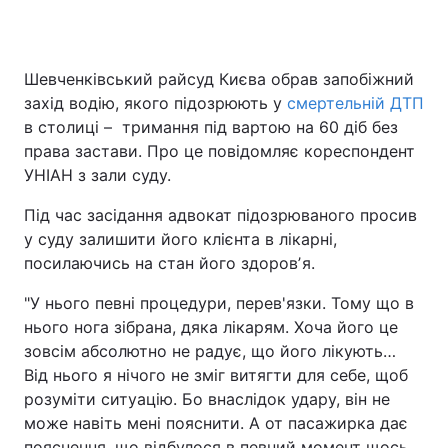
Шевченківський райсуд Києва обрав запобіжний
Головна
Війна
захід водію, якого підозрюють у
смертельній ДТП
в столиці – тримання під вартою на 60 діб без
Україна
Політика
права застави. Про це повідомляє кореспондент
УНІАН з зали суду.
Економіка
Світ
Під час засідання адвокат підозрюваного просив
Спорт
Наука
у суду залишити його клієнта в лікарні,
посилаючись на стан його здоровʼя.
Техно і зв'язок
Лайт
"У нього певні процедури, перев'язки. Тому що в
Зброя
Інциденти
нього нога зібрана, дяка лікарям. Хоча його це
зовсім абсолютно не радує, що його лікують…
Здоров'я
Туризм
Від нього я нічого не зміг витягти для себе, щоб
Цікавинки
Погода
розуміти ситуацію. Бо внаслідок удару, він не
може навіть мені пояснити. А от пасажирка дає
Екологія
Регіони
пояснення, що відбулося в певний момент щось