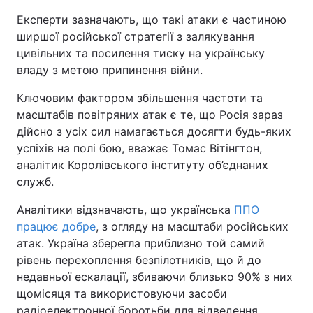
Експерти зазначають, що такі атаки є частиною
ширшої російської стратегії з залякування
цивільних та посилення тиску на українську
владу з метою припинення війни.
Ключовим фактором збільшення частоти та
масштабів повітряних атак є те, що Росія зараз
дійсно з усіх сил намагається досягти будь-яких
успіхів на полі бою, вважає Томас Вітінгтон,
аналітик Королівського інституту об’єднаних
служб.
Аналітики відзначають, що українська
ППО
працює добре
, з огляду на масштаби російських
атак. Україна зберегла приблизно той самий
рівень перехоплення безпілотників, що й до
недавньої ескалації, збиваючи близько 90% з них
щомісяця та використовуючи засоби
радіоелектронної боротьби для відведення