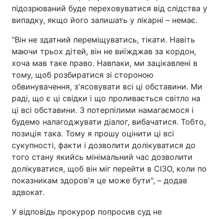
підозрюваний буде переховуватися від слідства у
Тема оформлення
випадку, якщо його залишать у лікарні – немає.
"Він не здатний переміщуватись, тікати. Навіть
маючи трьох дітей, він не виїжджав за кордон,
хоча мав таке право. Навпаки, ми зацікавлені в
тому, щоб розбиратися зі стороною
обвинувачення, з'ясовувати всі ці обставини. Ми
раді, що є ці свідки і що проливається світло на
ці всі обставини. З потерпілими намагаємося і
будемо налагоджувати діалог, вибачатися. Тобто,
позиція така. Тому я прошу оцінити ці всі
сукупності, факти і дозволити долікуватися до
того стану якийсь мінімальний час дозволити
долікуватися, щоб він міг перейти в СІЗО, коли по
показникам здоров'я це може бути", – додав
адвокат.
У відповідь прокурор попросив суд не