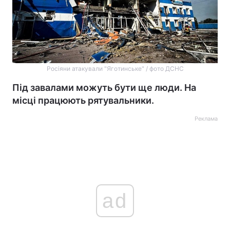
Росіяни атакували "Яготинське" / фото ДСНС
Під завалами можуть бути ще люди. На
місці працюють рятувальники.
Реклама
ad