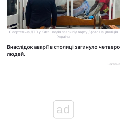
Смертельна ДТП у Києві: водія взяли під варту / фото Нацполіція
України
Внаслідок аварії в столиці загинуло четверо
людей.
Реклама
ad