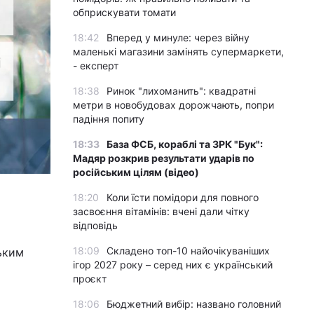
обприскувати томати
18:42
Вперед у минуле: через війну
маленькі магазини замінять супермаркети,
- експерт
18:38
Ринок "лихоманить": квадратні
метри в новобудовах дорожчають, попри
падіння попиту
18:33
База ФСБ, кораблі та ЗРК "Бук":
Мадяр розкрив результати ударів по
російським цілям (відео)
18:20
Коли їсти помідори для повного
засвоєння вітамінів: вчені дали чітку
відповідь
18:09
Складено топ-10 найочікуваніших
ьким
ігор 2027 року – серед них є український
проєкт
18:06
Бюджетний вибір: названо головний