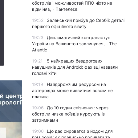
обстрілів і можливостей ППО ніхто не
відміняв, - Пантелеєв
19:52
Зеленський прибув до Сербії: деталі
першого офіційного візиту
19:23
Дипломатичний контранаступ
України на Вашингтон захлинувся, - The
Atlantic
19:21
5 найкращих бездротових
навушників для Android: фахівці назвали
головні хіти
19:19
Найдорожчим ресурсом на
астероїдах може виявитися зовсім не
платина
19:06
До 10 годин спізнення: через
обстріли низка поїздів курсують із
затримками
19:00
Що дає сироватка з йодом для
помідорів: як правильно поливати та