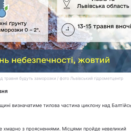
ед травня будуть заморозки / фото Львівський гідрометцентр
вня
вщині визначатиме тилова частина циклону над Балтійс
де хмарно з проясненнями. Місцями пройде невеликий