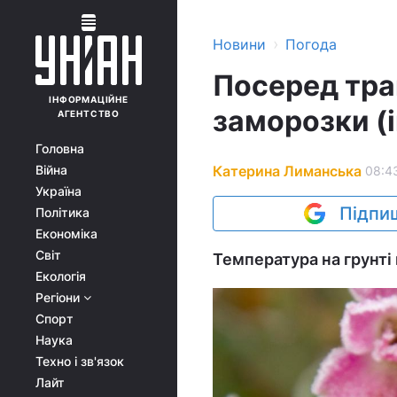
›
Новини
Погода
Посеред тра
ІНФОРМАЦІЙНЕ
заморозки (
АГЕНТСТВО
Головна
Катерина Лиманська
Війна
08:43
Україна
Підпиш
Політика
Економіка
Світ
Температура на грунті 
Екологія
Регіони
Спорт
Наука
Техно і зв'язок
Лайт