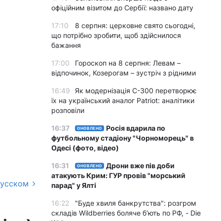
офіційним візитом до Сербії: названо дату
17:10
8 серпня: церковне свято сьогодні,
що потрібно зробити, щоб здійснилося
бажання
17:00
Гороскоп на 8 серпня: Левам –
відпочинок, Козерогам – зустріч з рідними
16:49
Як модернізація С-300 перетворює
їх на український аналог Patriot: аналітики
розповіли
16:37
Росія вдарила по
ОНОВЛЕНО
футбольному стадіону "Чорноморець" в
Одесі (фото, відео)
16:31
Дрони вже пів доби
ОНОВЛЕНО
атакують Крим: ГУР провів "морський
русском
парад" у Ялті
16:22
"Буде хвиля банкрутства": розгром
складів Wildberries боляче бʼють по РФ, - Die