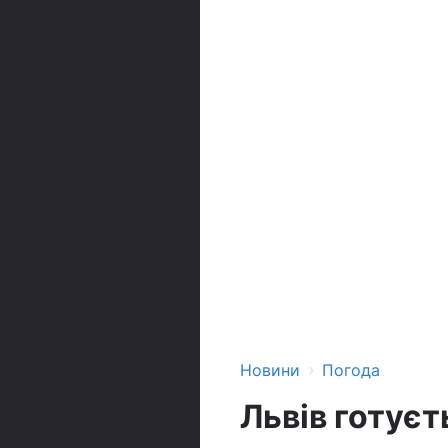
›
Новини
Погода
Львів готуєт