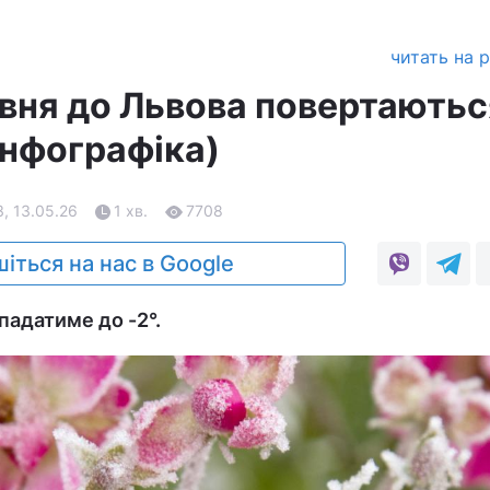
читать на 
вня до Львова повертаютьс
інфографіка)
, 13.05.26
1 хв.
7708
іться на нас в Google
падатиме до -2°.