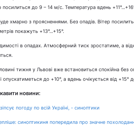
посилиться до 9 – 14 м/с. Температура вдень +11°...+16°
буде хмарно з проясненнями. Без опадів. Вітер посилить
трів покажуть +13°...+15°.
димості в опадах. Атмосферний тиск зростатиме, а від
ться.
оловині тижня у Львові вже встановиться спокійна без о
 опускатиметься до +10°, а вдень очікується від +15° д
кавити новини:
псує погоду по всій Україні, - синоптики
епліше: синоптикиня попередила про значне похолоданн