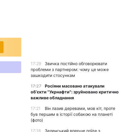
17:29
Звичка постійно обговорювати
проблеми з партнером: чому це може
зашкодити стосункам
17:27
Росіяни масовано атакували
обʼєкти "Укрнафти": зруйновано критично
важливе обладнання
17:21
Він лазив деревами, мов кіт, проте
був першим в історії собакою на планеті
(фото)
17:18
Зеленський вперше поїде з