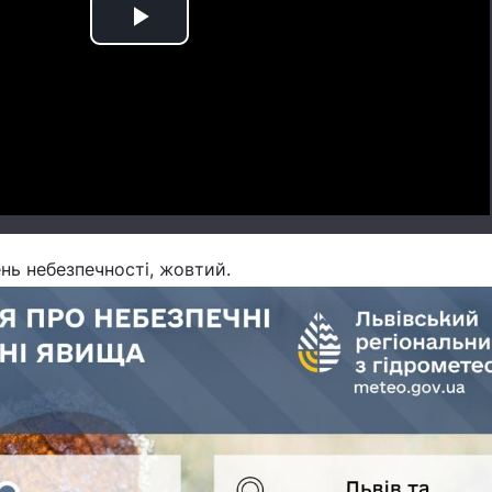
Play
Video
ень небезпечності, жовтий.