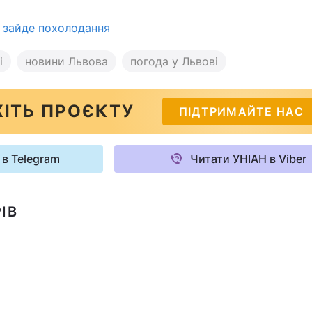
и зайде похолодання
і
новини Львова
погода у Львові
ІТЬ ПРОЄКТУ
ПІДТРИМАЙТЕ НАС
 в Telegram
Читати УНІАН в Viber
ІВ