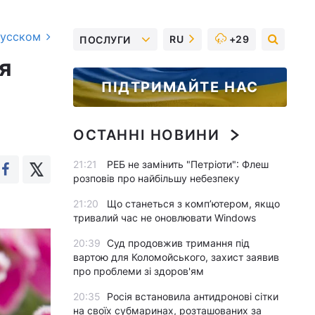
русском
RU
+29
ПОСЛУГИ
я
ПІДТРИМАЙТЕ НАС
ОСТАННІ НОВИНИ
21:21
РЕБ не замінить "Петріоти": Флеш
розповів про найбільшу небезпеку
21:20
Що станеться з комп’ютером, якщо
тривалий час не оновлювати Windows
20:39
Суд продовжив тримання під
вартою для Коломойського, захист заявив
про проблеми зі здоров'ям
20:35
Росія встановила антидронові сітки
на своїх субмаринах, розташованих за