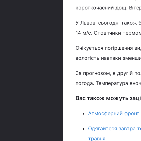
короткочасний дощ. Вітер 
У Львові сьогодні також 
14 м/с. Стовпчики термоме
Очікується погіршення ви
вологість навпаки зменши
За прогнозом, в другій п
погода. Температура вночі
Вас також можуть заці
Атмосферний фронт зі
Одягайтеся завтра т
травня