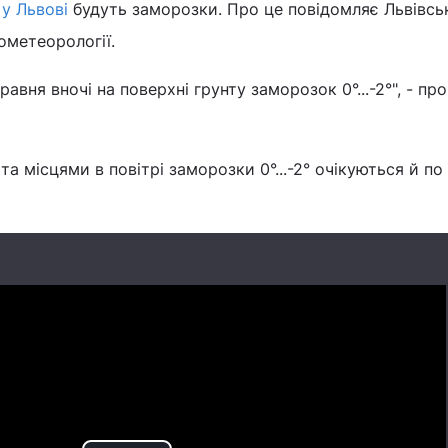
й
у Львові
будуть заморозки. Про це повідомляє Львівсь
ометеорології.
равня вночі на поверхні грунту заморозок 0°...-2°", - пр
та місцями в повітрі заморозки 0°...-2° очікуються й по