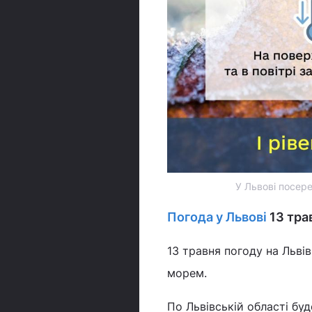
У Львові посер
Погода у Львові
13 тра
13 травня погоду на Льві
морем.
По Львівській області бу