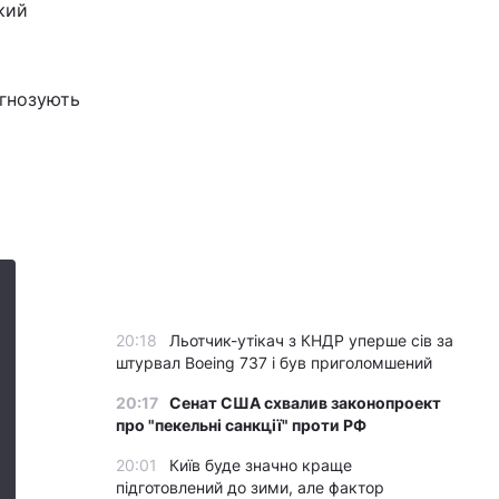
кий
огнозують
20:18
Льотчик-утікач з КНДР уперше сів за
штурвал Boeing 737 і був приголомшений
20:17
Сенат США схвалив законопроект
про "пекельні санкції" проти РФ
20:01
Київ буде значно краще
підготовлений до зими, але фактор