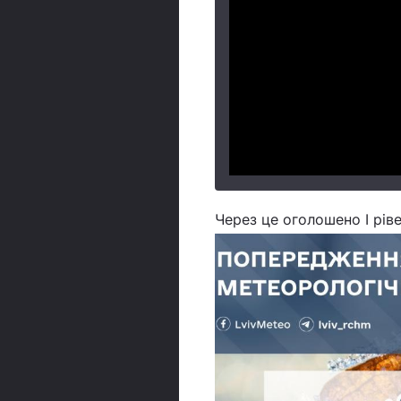
Через це оголошено І рів