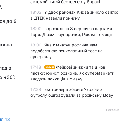
автомобільний бестселер у Європі
.
18:02
У двох районах Києва зникло світло:
в ДТЕК назвали причину
ся до 9 –
18:00
Гороскоп на 8 серпня за картами
Таро: Дівам - суперечки, Ракам - емоції
носна
18:00
Яка кімнатна рослина вам
подобається: психологічний тест на
суперсилу
17:48
Фейкові знижки та цінові
падів
УНІАН
пастки: юрист розкрив, як супермаркети
о +20°.
вводять покупців в оману
17:39
Екстренера збірної України з
футболу оштрафували за російську мову
Реклама
я 13