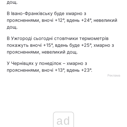
дощ.
В Івано-Франківську буде хмарно з
проясненнями, вночі +12°, вдень +24°, невеликий
дощ.
В Ужгороді сьогодні стовпчики термометрів
покажуть вночі +15°, вдень буде +25°, хмарно з
проясненнями, невеликий дощ.
У Чернівцях у понеділок – хмарно з
проясненнями, вночі +13°, вдень +23°.
Реклама
ad