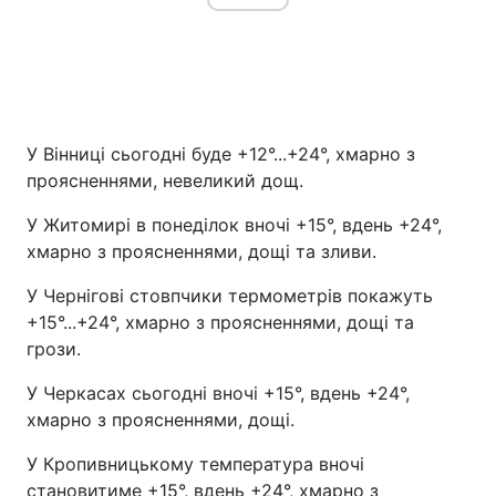
У Вінниці сьогодні буде +12°...+24°, хмарно з
проясненнями, невеликий дощ.
У Житомирі в понеділок вночі +15°, вдень +24°,
хмарно з проясненнями, дощі та зливи.
У Чернігові стовпчики термометрів покажуть
+15°...+24°, хмарно з проясненнями, дощі та
грози.
У Черкасах сьогодні вночі +15°, вдень +24°,
хмарно з проясненнями, дощі.
У Кропивницькому температура вночі
становитиме +15°, вдень +24°, хмарно з