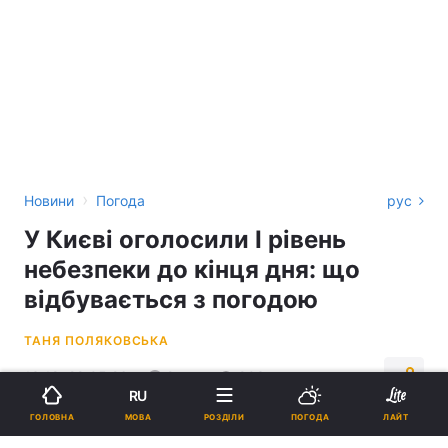
›
Новини
Погода
рус
У Києві оголосили І рівень
небезпеки до кінця дня: що
відбувається з погодою
ТАНЯ ПОЛЯКОВСЬКА
13:18, 29.05.26
2 хв.
903
RU
МОВА
ГОЛОВНА
РОЗДІЛИ
ПОГОДА
ЛАЙТ
Підпишіться на нас в Google