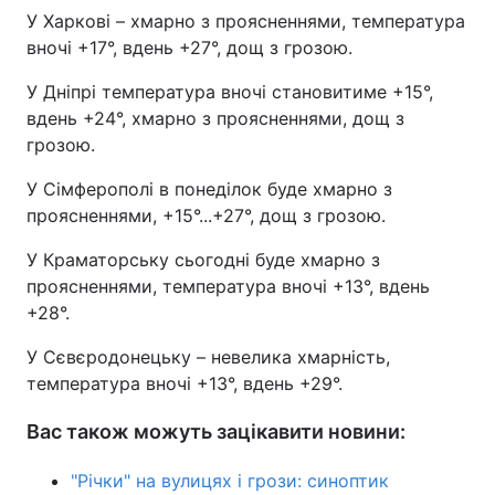
У Харкові – хмарно з проясненнями, температура
вночі +17°, вдень +27°, дощ з грозою.
У Дніпрі температура вночі становитиме +15°,
вдень +24°, хмарно з проясненнями, дощ з
грозою.
У Сімферополі в понеділок буде хмарно з
проясненнями, +15°...+27°, дощ з грозою.
У Краматорську сьогодні буде хмарно з
проясненнями, температура вночі +13°, вдень
+28°.
У Сєвєродонецьку – невелика хмарність,
температура вночі +13°, вдень +29°.
Вас також можуть зацікавити новини:
"Річки" на вулицях і грози: синоптик