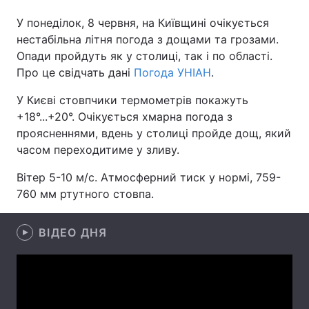
У понеділок, 8 червня, на Київщині очікується
нестабільна літня погода з дощами та грозами.
Опади пройдуть як у столиці, так і по області.
Головна
Війна
Про це свідчать дані
Погода УНІАН
.
Україна
Політика
У Києві стовпчики термометрів покажуть
+18°...+20°. Очікується хмарна погода з
Економіка
Світ
проясненнями, вдень у столиці пройде дощ, який
часом переходитиме у зливу.
Спорт
Наука
Вітер 5-10 м/с. Атмосферний тиск у нормі, 759-
Техно і зв'язок
Лайт
760 мм ртутного стовпа.
Зброя
Інциденти
ВІДЕО ДНЯ
Здоров'я
Туризм
Цікавинки
Погода
Екологія
Регіони