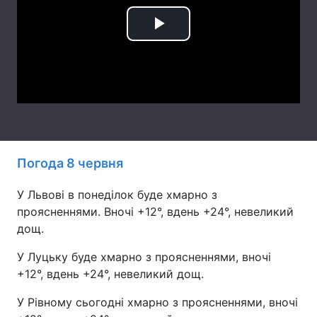
Лонгріди
Play
Video
Відео з Youtube
Статті
Інтерв'ю
Думки
Архів
Вакансії
Контакти
Погода 8 червня
Послуги
У Львові в понеділок буде хмарно з
проясненнями. Вночі +12°, вдень +24°, невеликий
дощ.
У Луцьку буде хмарно з проясненнями, вночі
+12°, вдень +24°, невеликий дощ.
У Рівному сьогодні хмарно з проясненнями, вночі