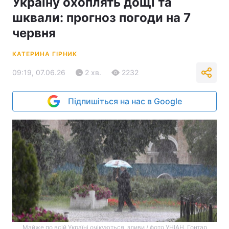
Україну охоплять дощі та
шквали: прогноз погоди на 7
червня
КАТЕРИНА ГІРНИК
09:19, 07.06.26
2 хв.
2232
Підпишіться на нас в Google
Майже по всій Україні очікуються зливи / фото УНІАН, Гонтар