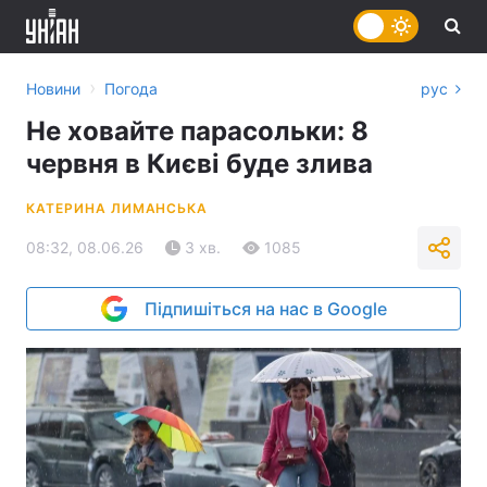
›
Новини
Погода
рус
Не ховайте парасольки: 8
червня в Києві буде злива
КАТЕРИНА ЛИМАНСЬКА
08:32, 08.06.26
3 хв.
1085
Підпишіться на нас в Google