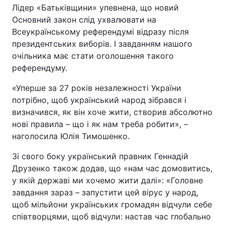
Лідер «Батьківщини» упевнена, що новий
Основний закон слід ухвалювати на
Всеукраїнському референдумі відразу після
президентських виборів. І завданням нашого
очільника має стати оголошення такого
референдуму.
«Уперше за 27 років незалежності України
потрібно, щоб український народ зібрався і
визначився, як він хоче жити, створив абсолютно
нові правила – що і як нам треба робити», –
наголосила Юлія Тимошенко.
Зі свого боку український правник Геннадій
Друзенко також додав, що «нам час домовитись,
у якій державі ми хочемо жити далі»: «Головне
завдання зараз – запустити цей вірус у народ,
щоб мільйони українських громадян відчули себе
співтворцями, щоб відчули: настав час глобально