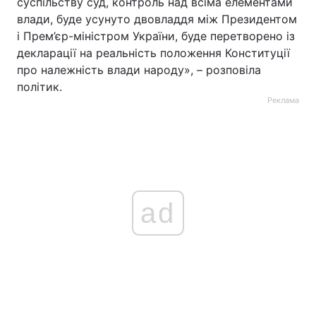
суспільству суд, контроль над всіма елементами
влади, буде усунуто двовладдя між Президентом
і Прем’єр-міністром України, буде перетворено із
декларації на реальність положення Конституції
про належність влади народу», – розповіла
політик.
Реклама
ad