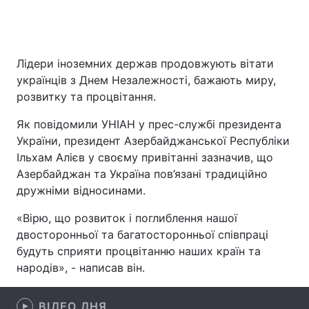
Головна
Війна
Лідери іноземних держав продовжують вітати
українців з Днем Незалежності, бажають миру,
Україна
Політика
розвитку та процвітання.
Економіка
Світ
Як повідомили УНІАН у прес-службі президента
України, президент Азербайджанської Республіки
Спорт
Наука
Ільхам Алієв у своєму привітанні зазначив, що
Азербайджан та Україна пов’язані традиційно
Техно і зв'язок
Лайт
дружніми відносинами.
Зброя
Інциденти
«Вірю, що розвиток і поглиблення нашої
двосторонньої та багатосторонньої співпраці
Здоров'я
Туризм
будуть сприяти процвітанню наших країн та
народів», - написав він.
Цікавинки
Погода
Екологія
Регіони
ВІДЕО ДНЯ