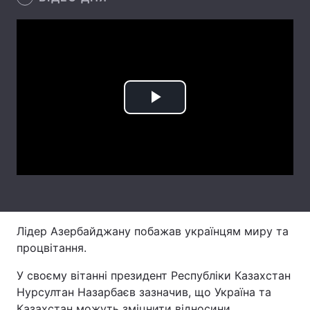
Лонгріди
Відео з Youtube
Статті
Інтерв'ю
Думки
Play
Архів
Вакансії
Video
Контакти
Послуги
Лідер Азербайджану побажав українцям миру та
процвітання.
У своєму вітанні президент Республіки Казахстан
Нурсултан Назарбаєв зазначив, що Україна та
Казахстан можуть зміцнити відносини.