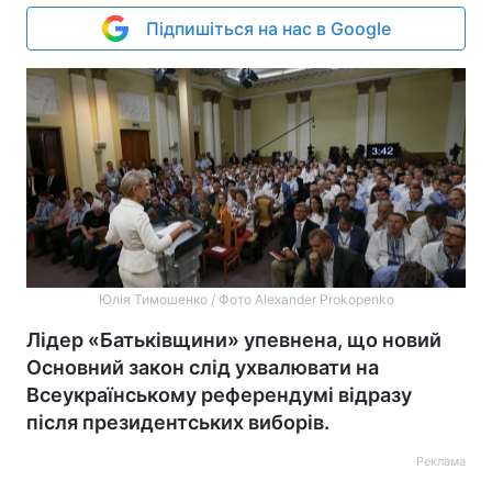
Підпишіться на нас в Google
Юлія Тимошенко / Фото Alexander Prokopenko
Лідер «Батьківщини» упевнена, що новий
Основний закон слід ухвалювати на
Всеукраїнському референдумі відразу
після президентських виборів.
Реклама