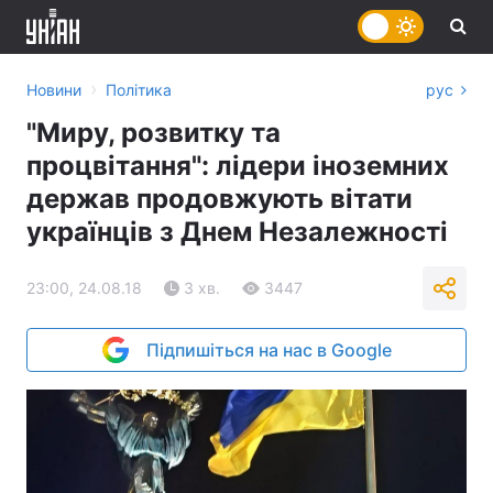
›
Новини
Політика
рус
"Миру, розвитку та
процвітання": лідери іноземних
держав продовжують вітати
українців з Днем Незалежності
23:00, 24.08.18
3 хв.
3447
Підпишіться на нас в Google