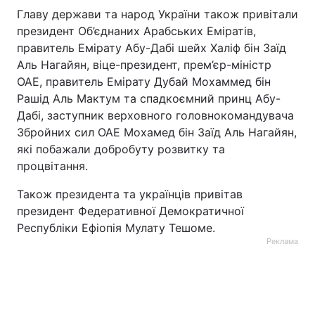
Главу держави та народ України також привітали
президент Об’єднаних Арабських Еміратів,
правитель Емірату Абу-Дабі шейх Халіф бін Заїд
Аль Нагайян, віце-президент, прем’єр-міністр
ОАЕ, правитель Емірату Дубай Мохаммед бін
Рашід Аль Мактум та спадкоємний принц Абу-
Дабі, заступник верховного головнокомандувача
Збройних сил ОАЕ Мохамед бін Заїд Аль Нагайян,
які побажали добробуту розвитку та
процвітання.
Також президента та українців привітав
президент Федеративної Демократичної
Республіки Ефіопія Мулату Тешоме.
Реклама