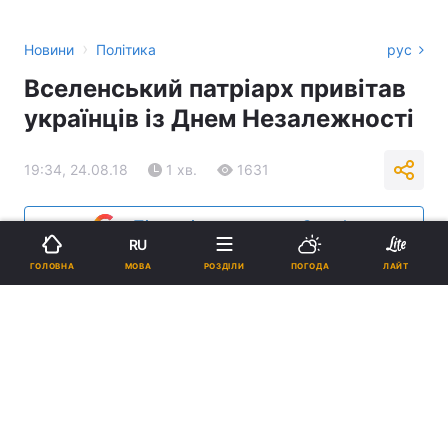
›
Новини
Політика
рус
Вселенський патріарх привітав
українців із Днем Незалежності
19:34, 24.08.18
1 хв.
1631
Підпишіться на нас в Google
RU
МОВА
ГОЛОВНА
РОЗДІЛИ
ПОГОДА
ЛАЙТ