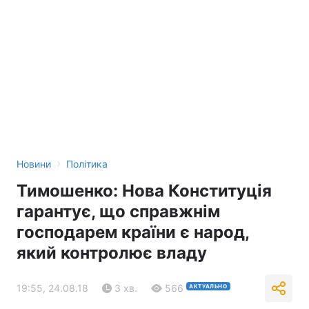
›
Новини
Політика
Тимошенко: Нова Конституція
гарантує, що справжнім
господарем країни є народ,
який контролює владу
19:55, 24.08.18
3 хв.
566
АКТУАЛЬНО