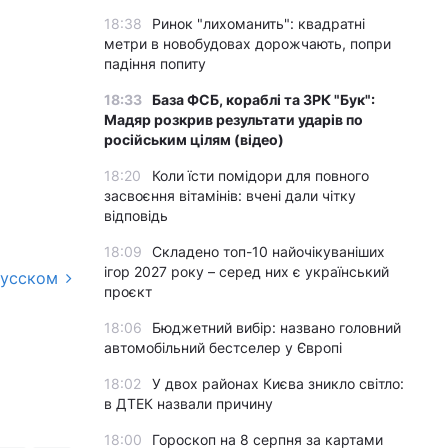
18:38
Ринок "лихоманить": квадратні
метри в новобудовах дорожчають, попри
падіння попиту
18:33
База ФСБ, кораблі та ЗРК "Бук":
Мадяр розкрив результати ударів по
російським цілям (відео)
18:20
Коли їсти помідори для повного
засвоєння вітамінів: вчені дали чітку
відповідь
18:09
Складено топ-10 найочікуваніших
ігор 2027 року – серед них є український
русском
проєкт
18:06
Бюджетний вибір: названо головний
автомобільний бестселер у Європі
18:02
У двох районах Києва зникло світло:
в ДТЕК назвали причину
18:00
Гороскоп на 8 серпня за картами