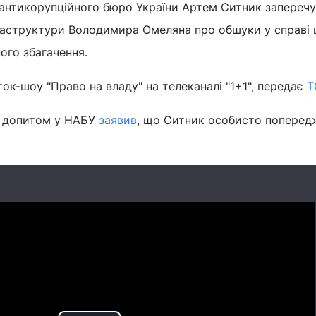
антикорупційного бюро України Артем Ситник заперечу
раструктури Володимира Омеляна про обшуки у справі
ого збагачення.
 ток-шоу "Право на владу" на телеканалі "1+1", передає
Т
д допитом у НАБУ
заявив
, що Ситник особисто поперед