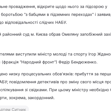
ьне провадження, відкрите щодо нього за підозрою у
з боротьбою "з бабцями в підземних переходах" і заявив
о відповідальності слідчих НАБУ.
 районний суд м. Києва обрав Омеляну запобіжний захі
ителями виступили міністр молоді та спорту Ігор Ждано
и (фракція "Народний фронт") Федір Бендюженко.
ено низку процесуальних обов'язків: прибуття за пер
БУ; повідомлення детективів про зміну свого місця п
спілкування зі свідками. При цьому міністру необхідно 
орти, зокрема, закордонний.
Артем Ситник