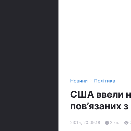
›
Новини
Політика
США ввели но
пов’язаних з
23:15, 20.09.18
2 хв.