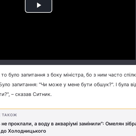
Play
Video
то було запитання з боку міністра, бо з ним часто спіл
 Було запитання: "Чи може у мене бути обшук?". І була ві
и?", – сказав Ситник.
Е ТАКОЖ
 не проклали, а воду в акваріумі замінили": Омелян зібр
 до Холодницького