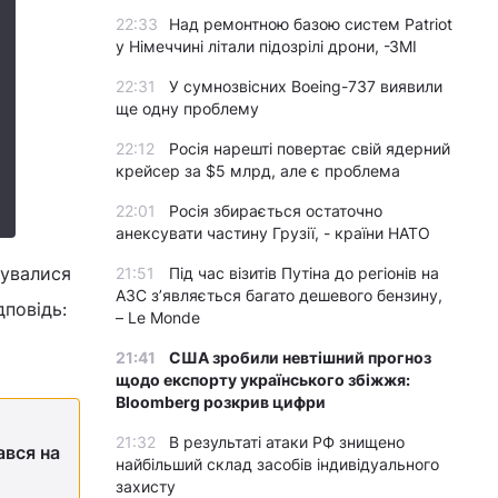
22:33
Над ремонтною базою систем Patriot
у Німеччині літали підозрілі дрони, -ЗМІ
22:31
У сумнозвісних Boeing-737 виявили
ще одну проблему
22:12
Росія нарешті повертає свій ядерний
крейсер за $5 млрд, але є проблема
22:01
Росія збирається остаточно
анексувати частину Грузії, - країни НАТО
кувалися
21:51
Під час візитів Путіна до регіонів на
АЗС з’являється багато дешевого бензину,
дповідь:
– Le Monde
21:41
США зробили невтішний прогноз
щодо експорту українського збіжжя:
Bloomberg розкрив цифри
21:32
В результаті атаки РФ знищено
ався на
найбільший склад засобів індивідуального
захисту