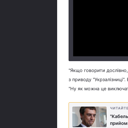
"Якщо говорити дослівно, 
з приводу "Укрзалізниці".
"Ну як можна це виключат
ЧИТАЙТ
"Кабель
прийом