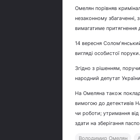
Омелян порівняв кримінал
незаконному збагаченні, 
вимагатиме притягнення д
14 вересня Солом'янський
вигляді особистої поруки.
Згідно з рішенням, поруч
народний депутат Україн
На Омеляна також поклад
вимогою до детективів НА
чи роботи; утримання від 
здати на зберігання пасп
Володимир Омелян