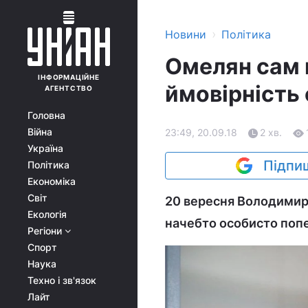
›
Новини
Політика
Омелян сам п
ІНФОРМАЦІЙНЕ
ймовірність 
АГЕНТСТВО
Головна
Війна
23:49, 20.09.18
2 хв.
Україна
Підпиш
Політика
Економіка
Світ
20 вересня Володимир
Екологія
начебто особисто поп
Регіони
Спорт
Наука
Техно і зв'язок
Лайт