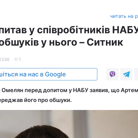
читать на 
итав у співробітників НАБ
обшуків у нього – Ситник
1336
1
іться на нас в Google
 Омелян перед допитом у НАБУ заявив, що Арте
ереджав його про обшуки.