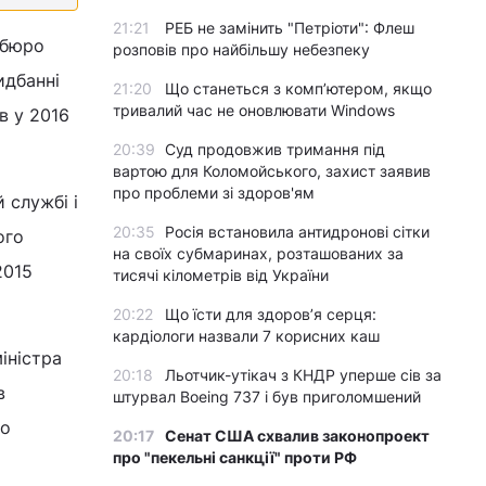
21:21
РЕБ не замінить "Петріоти": Флеш
 бюро
розповів про найбільшу небезпеку
идбанні
21:20
Що станеться з комп’ютером, якщо
тривалий час не оновлювати Windows
в у 2016
20:39
Суд продовжив тримання під
вартою для Коломойського, захист заявив
про проблеми зі здоров'ям
 службі і
20:35
Росія встановила антидронові сітки
ого
на своїх субмаринах, розташованих за
2015
тисячі кілометрів від України
20:22
Що їсти для здоров’я серця:
кардіологи назвали 7 корисних каш
іністра
20:18
Льотчик-утікач з КНДР уперше сів за
в
штурвал Boeing 737 і був приголомшений
го
20:17
Сенат США схвалив законопроект
про "пекельні санкції" проти РФ