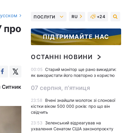
русском
RU
+24
ПОСЛУГИ
У про
ПІДТРИМАЙТЕ НАС
ОСТАННІ НОВИНИ
00:05
Старий монітор ще рано викидати:
як використати його повторно з користю
м Ситник
07 серпня, п'ятниця
23:58
Вчені знайшли молоток зі слонової
кістки віком 500 000 років: про що він
свідчить
23:53
Зеленський відреагував на
ухвалення Сенатом США законопроєкту