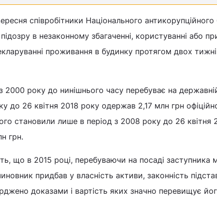
вересня співробітники Національного антикорупційного
підозру в незаконному збагаченні, користуванні або пр
екларуванні проживання в будинку протягом двох тижні
 2000 року до нинішнього часу перебуває на державній
оку до 26 квітня 2018 року одержав 2,17 млн грн офіційн
його становили лише в період з 2008 року до 26 квітня 
н грн.
, що в 2015 році, перебуваючи на посаді заступника м
чиновник придбав у власність активи, законність підста
рджено доказами і вартість яких значно перевищує йо