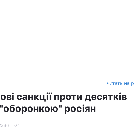
читать на 
ві санкції проти десятків
 "оборонкою" росіян
2336
1