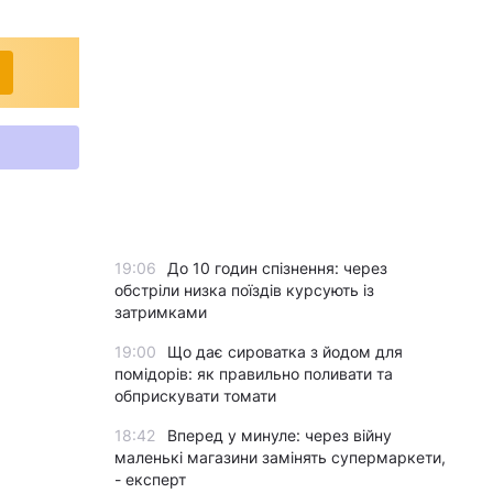
19:06
До 10 годин спізнення: через
обстріли низка поїздів курсують із
затримками
19:00
Що дає сироватка з йодом для
помідорів: як правильно поливати та
обприскувати томати
18:42
Вперед у минуле: через війну
маленькі магазини замінять супермаркети,
- експерт