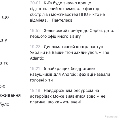
20:01
Київ буде значно краще
підготовлений до зими, але фактор
обстрілів і можливостей ППО ніхто не
, що
відміняв, - Пантелеєв
19:52
Зеленський прибув до Сербії: деталі
першого офіційного візиту
д у
19:23
Дипломатичний контранаступ
України на Вашингтон захлинувся, - The
Atlantic
в та
19:21
5 найкращих бездротових
навушників для Android: фахівці назвали
головні хіти
шою
19:19
Найдорожчим ресурсом на
роживання
астероїдах може виявитися зовсім не
платина: що кажуть вчені
було
Реклама