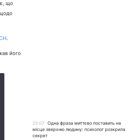
є, що
 щодо
СН
.
жав його
23:07
Одна фраза миттєво поставить на
місце зверхню людину: психолог розкрила
секрет