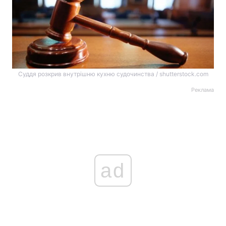
Суддя розкрив внутрішню кухню судочинства / shutterstock.com
Реклама
ad