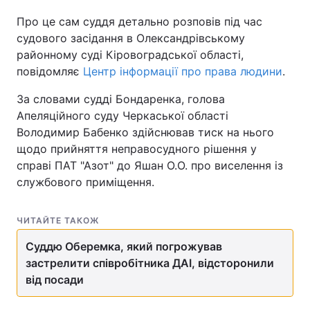
Про це сам суддя детально розповів під час
судового засідання в Олександрівському
районному суді Кіровоградської області,
Головна
Війна
повідомляє
Центр інформації про права людини
.
Україна
Політика
За словами судді Бондаренка, голова
Апеляційного суду Черкаської області
Економіка
Світ
Володимир Бабенко здійснював тиск на нього
щодо прийняття неправосудного рішення у
Спорт
Наука
справі ПАТ "Азот" до Яшан О.О. про виселення із
службового приміщення.
Техно і зв'язок
Лайт
Зброя
Інциденти
ЧИТАЙТЕ ТАКОЖ
Здоров'я
Туризм
Суддю Оберемка, який погрожував
застрелити співробітника ДАІ, відсторонили
Цікавинки
Погода
від посади
Екологія
Регіони