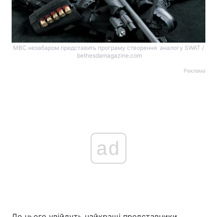
МВС незабаром представить програму створення аналогу SWAT /
bethesdamagazine.com
Реклама
ad
До нього увійдуть найкращі представники