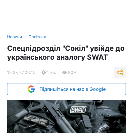
›
Новини
Політика
Спецпідрозділ "Сокіл" увійде до
українського аналогу SWAT
12:27, 27.03.15
1 хв.
909
Підпишіться на нас в Google