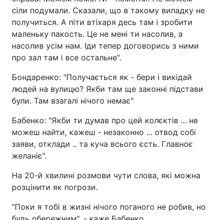
сіли подумали. Сказали, що в такому випадку не
получиться. А піти втіхаря десь там і зробити
маленьку пакость. Це не мені ти насолив, а
насолив усім нам. Іди тепер договорись з ними
про зал там і все остальне".
Бондаренко: "Получається як - бери і викідай
людей на вулицю? Якби там ще законні підстави
були. Там взагалі нічого немає"
Бабенко: "Якби ти думав про цей колєктів ... не
можеш найти, кажеш - незаконно ... отвод собі
заяви, отклади .. та куча всього єсть. Главноє
желаніє".
На 20-й хвилині розмови чути слова, які можна
розцінити як погрози.
"Поки я тобі в жизні нічого поганого не робив, но
будь обережним", - каже Бабенко.