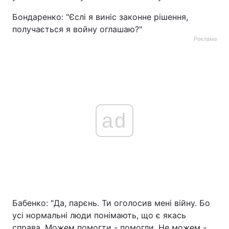
Бондаренко: "Єслі я виніс законне рішення,
Тема оформлення
получається я войну оглашаю?"
Реклама
ad
Бабенко: "Да, парєнь. Ти оголосив мені війну. Бо
усі нормальні люди понімають, що є якась
справа. Можем помогти - помогли. Не можем -