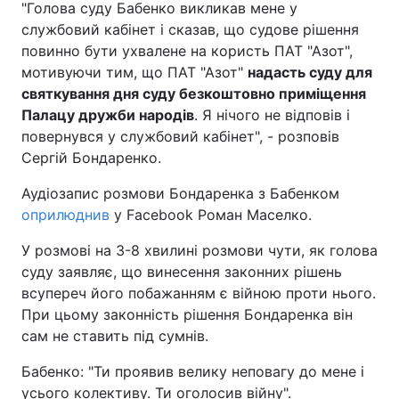
"Голова суду Бабенко викликав мене у
службовий кабінет і сказав, що судове рішення
Лонгріди
повинно бути ухвалене на користь ПАТ "Азот",
мотивуючи тим, що ПАТ "Азот"
надасть суду для
Відео з Youtube
Статті
святкування дня суду безкоштовно приміщення
Палацу дружби народів
. Я нічого не відповів і
Інтерв'ю
Думки
повернувся у службовий кабінет", - розповів
Сергій Бондаренко.
Архів
Вакансії
Аудіозапис розмови Бондаренка з Бабенком
Контакти
оприлюднив
у Facebook Роман Маселко.
Послуги
У розмові на 3-8 хвилині розмови чути, як голова
суду заявляє, що винесення законних рішень
всупереч його побажанням є війною проти нього.
При цьому законність рішення Бондаренка він
сам не ставить під сумнів.
Бабенко: "Ти проявив велику неповагу до мене і
усього колективу. Ти оголосив війну".