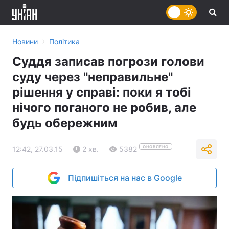
›
Новини
Політика
Суддя записав погрози голови
суду через "неправильне"
рішення у справі: поки я тобі
нічого поганого не робив, але
будь обережним
ОНОВЛЕНО
12:42, 27.03.15
2 хв.
5382
Підпишіться на нас в Google