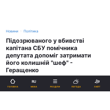
›
Новини
Політика
Підозрюваного у вбивстві
капітана СБУ помічника
депутата допоміг затримати
його колишній "шеф" -
Геращенко
RU
12:04, 27.03.15
1 хв.
1422
МОВА
ГОЛОВНА
РОЗДІЛИ
ПОГОДА
ЛАЙТ
Підпишіться на нас в Google