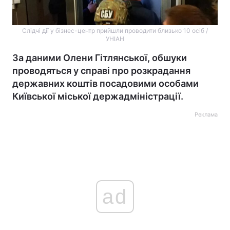
Слідчі дії у бізнес-центр прийшли проводити близько 10 осіб /
УНІАН
За даними Олени Гітлянської, обшуки
проводяться у справі про розкрадання
державних коштів посадовими особами
Київської міської держадміністрації.
Реклама
ad