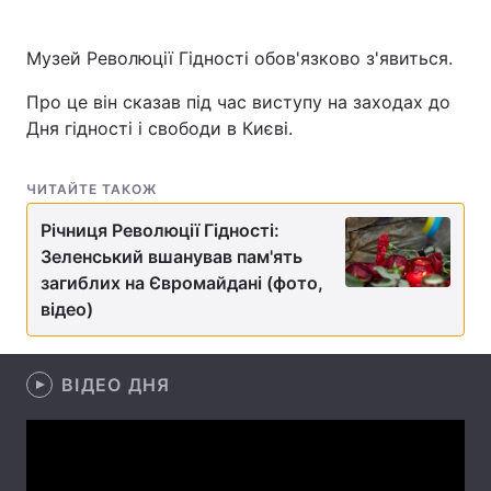
Музей Революції Гідності обов'язково з'явиться.
Головна
Війна
Про це він сказав під час виступу на заходах до
Дня гідності і свободи в Києві.
Україна
Політика
ЧИТАЙТЕ ТАКОЖ
Економіка
Світ
Річниця Революції Гідності:
Спорт
Наука
Зеленський вшанував пам'ять
загиблих на Євромайдані (фото,
Техно і зв'язок
Лайт
відео)
Зброя
Інциденти
Здоров'я
ВІДЕО ДНЯ
Туризм
Цікавинки
Погода
Екологія
Регіони