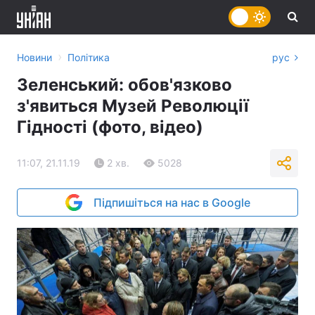
›
Новини
Політика
рус
Зеленський: обов'язково
з'явиться Музей Революції
Гідності (фото, відео)
11:07, 21.11.19
2 хв.
5028
Підпишіться на нас в Google