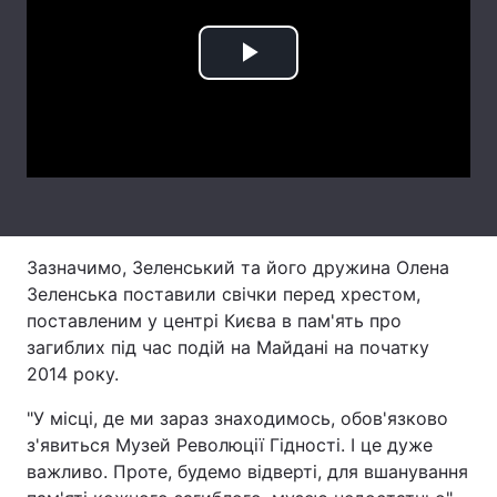
Лонгріди
Play
Відео з Youtube
Статті
Video
Інтерв'ю
Думки
Архів
Вакансії
Контакти
Зазначимо, Зеленський та його дружина Олена
Зеленська поставили свічки перед хрестом,
Послуги
поставленим у центрі Києва в пам'ять про
загиблих під час подій на Майдані на початку
2014 року.
"У місці, де ми зараз знаходимось, обов'язково
з'явиться Музей Революції Гідності. І це дуже
важливо. Проте, будемо відверті, для вшанування