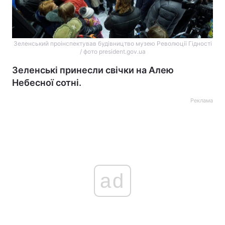
Зеленський проінспектував будівництво музею Революції Гідності
/ фото president.gov.ua
Зеленські принесли свічки на Алею
Небесної сотні.
Реклама
ad