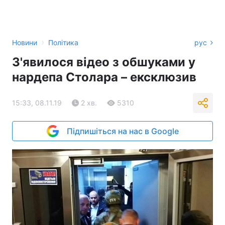
›
Новини
Політика
рус
З'явилося відео з обшуками у
нардепа Столара – ексклюзив
15:33, 08.11.19
2 хв.
5310
Підпишіться на нас в Google