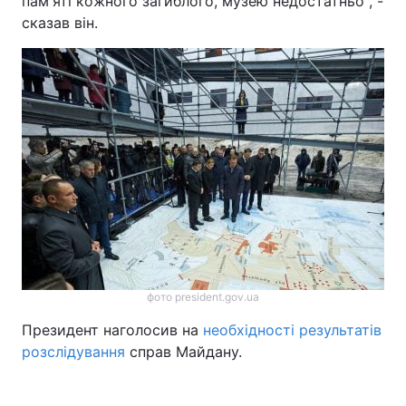
пам'яті кожного загиблого, музею недостатньо", -
сказав він.
Тема оформлення
фото president.gov.ua
Президент наголосив на
необхідності результатів
розслідування
справ Майдану.