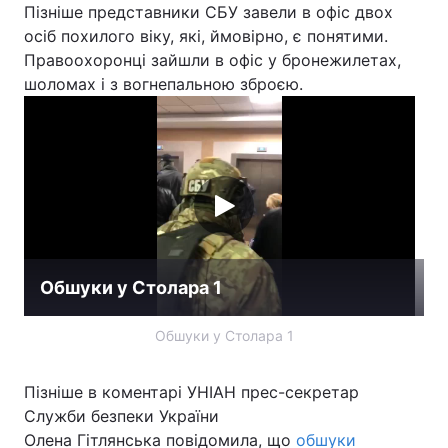
Пізніше представники СБУ завели в офіс двох
осіб похилого віку, які, ймовірно, є понятими.
Правоохоронці зайшли в офіс у бронежилетах,
шоломах і з вогнепальною зброєю.
Обшуки у Столара 1
Обшуки у Столара 1
Пізніше в коментарі УНІАН прес-секретар
Служби безпеки України
Олена Гітлянська повідомила, що
обшуки