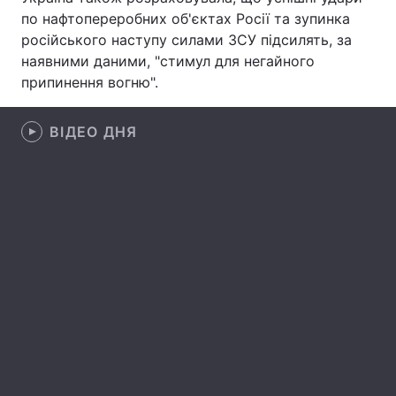
по нафтопереробних об'єктах Росії та зупинка
Лонгріди
російського наступу силами ЗСУ підсилять, за
наявними даними, "стимул для негайного
припинення вогню".
Відео з Youtube
Статті
Інтерв'ю
Думки
ВІДЕО ДНЯ
Архів
Вакансії
Контакти
Послуги