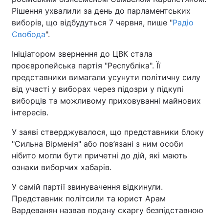
Рішення ухвалили за день до парламентських
виборів, що відбудуться 7 червня, пише "
Радіо
Свобода
".
Ініціатором звернення до ЦВК стала
проєвропейська партія "Республіка". Її
представники вимагали усунути політичну силу
від участі у виборах через підозри у підкупі
виборців та можливому приховуванні майнових
інтересів.
У заяві стверджувалося, що представники блоку
"Сильна Вірменія" або пов’язані з ним особи
нібито могли бути причетні до дій, які мають
ознаки виборчих хабарів.
У самій партії звинувачення відкинули.
Представник політсили та юрист Арам
Вардеванян назвав подану скаргу безпідставною