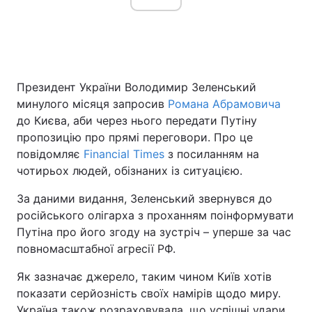
Головна
Війна
Президент України Володимир Зеленський
Україна
Політика
минулого місяця запросив
Романа Абрамовича
до Києва, аби через нього передати Путіну
Економіка
Світ
пропозицію про прямі переговори. Про це
Спорт
Наука
повідомляє
Financial Times
з посиланням на
чотирьох людей, обізнаних із ситуацією.
Техно і зв'язок
Лайт
За даними видання, Зеленський звернувся до
Зброя
Інциденти
російського олігарха з проханням поінформувати
Путіна про його згоду на зустріч – уперше за час
Здоров'я
Туризм
повномасштабної агресії РФ.
Цікавинки
Погода
Як зазначає джерело, таким чином Київ хотів
показати серйозність своїх намірів щодо миру.
Екологія
Регіони
Україна також розраховувала, що успішні удари