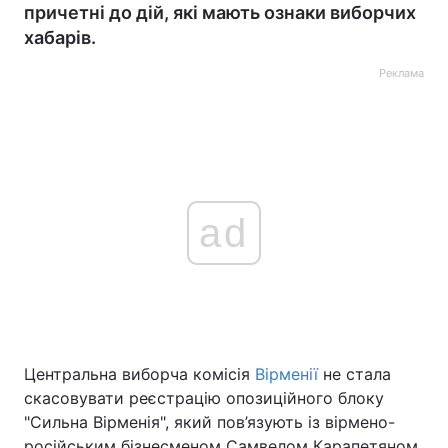
причетні до дій, які мають ознаки виборчих
хабарів.
Реклама
ad
Центральна виборча комісія
Вірменії
не стала
скасовувати реєстрацію опозиційного блоку
"Сильна Вірменія", який пов’язують із вірмено-
російським бізнесменом Самвелом Карапетяном.