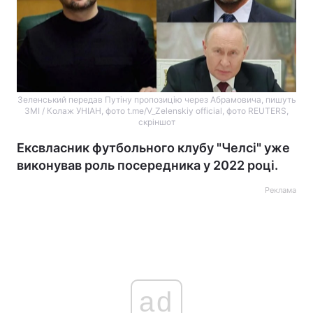
Зеленський передав Путіну пропозицію через Абрамовича, пишуть
ЗМІ / Колаж УНІАН, фото t.me/V_Zelenskiy official, фото REUTERS,
скріншот
Ексвласник футбольного клубу "Челсі" уже
виконував роль посередника у 2022 році.
Реклама
ad