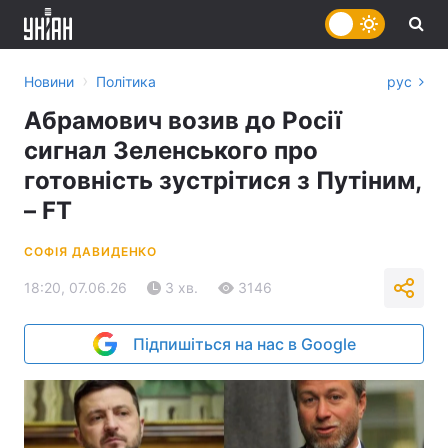
›
Новини
Політика
рус
Абрамович возив до Росії
сигнал Зеленського про
готовність зустрітися з Путіним,
– FT
СОФІЯ ДАВИДЕНКО
18:20, 07.06.26
3 хв.
3146
Підпишіться на нас в Google