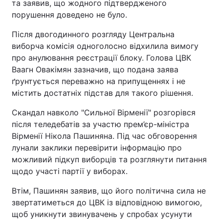
та заявив, що жодного підтвердженого
порушення доведено не було.
Після двогодинного розгляду Центральна
виборча комісія одноголосно відхилила вимогу
про анулювання реєстрації блоку. Голова ЦВК
Ваагн Овакімян зазначив, що подана заява
ґрунтується переважно на припущеннях і не
містить достатніх підстав для такого рішення.
Скандал навколо "Сильної Вірменії" розгорівся
після теледебатів за участю прем’єр-міністра
Вірменії Нікола Пашиняна. Під час обговорення
лунали заклики перевірити інформацію про
можливий підкуп виборців та розглянути питання
щодо участі партії у виборах.
Втім, Пашинян заявив, що його політична сила не
звертатиметься до ЦВК із відповідною вимогою,
щоб уникнути звинувачень у спробах усунути