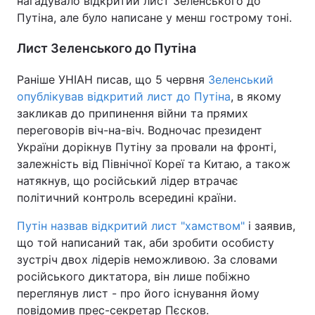
нагадувало відкритий лист Зеленського до
Путіна, але було написане у менш гострому тоні.
Лист Зеленського до Путіна
Раніше УНІАН писав, що 5 червня
Зеленський
опублікував відкритий лист до Путіна
, в якому
закликав до припинення війни та прямих
переговорів віч-на-віч. Водночас президент
України дорікнув Путіну за провали на фронті,
залежність від Північної Кореї та Китаю, а також
натякнув, що російський лідер втрачає
політичний контроль всередині країни.
Путін назвав відкритий лист "хамством"
і заявив,
що той написаний так, аби зробити особисту
зустріч двох лідерів неможливою. За словами
російського диктатора, він лише побіжно
переглянув лист - про його існування йому
повідомив прес-секретар Пєсков.