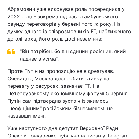
Абрамович уже виконував роль посередника у
Тема оформлення
2022 році – зокрема під час стамбульського
раунду переговорів у березні того ж року. На
думку одного із співрозмовників FT, наближеного
до олігарха, його роль досі незамінна:
"Він потрібен, бо він єдиний росіянин, який
ладнає з усіма".
Проте Путін на пропозицію не відреагував.
Очевидно, Москва досі робить ставку на
перевагу у ресурсах, зазначає FT. На
Петербурзькому економічному форумі 5 червня
Путін сам підтвердив зустріч із якимось
"неофіційним" російським бізнесменом, не
назвавши імені.
Уже наступного дня депутат Верховної Ради
Олексій Гончаренко публічно написав у Telegram,