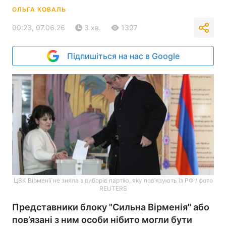
ОЛЬГА КОВАЛЬ
00:23, 07.06.26
3 хв.
1397
Підпишіться на нас в Google
ЦВК Вірменії не зняла з виборів партію, яку пов’язують із РФ / фото
REUTERS
Представники блоку "Сильна Вірменія" або
пов’язані з ним особи нібито могли бути