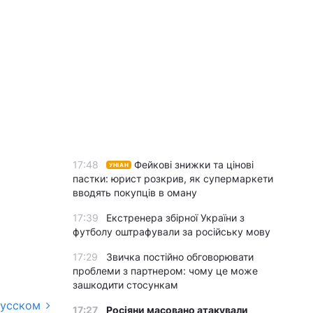
17:48
Фейкові знижки та цінові
УНІАН
пастки: юрист розкрив, як супермаркети
вводять покупців в оману
17:39
Екстренера збірної України з
футболу оштрафували за російську мову
17:29
Звичка постійно обговорювати
проблеми з партнером: чому це може
зашкодити стосункам
русском
17:27
Росіяни масовано атакували