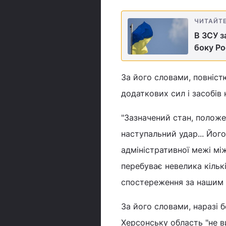
ЧИТАЙТ
В ЗСУ з
боку Ро
За його словами, повніс
додаткових сил і засобів 
"Зазначений стан, положе
наступальний удар... Йог
адміністративної межі м
перебуває невелика кільк
спостереження за нашим 
За його словами, наразі 
Херсонську область "не в