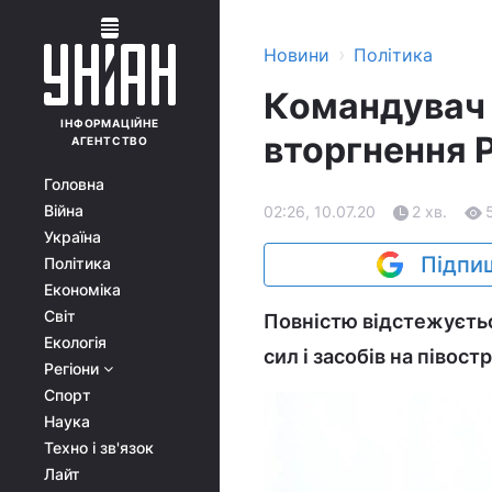
›
Новини
Політика
Командувач О
ІНФОРМАЦІЙНЕ
вторгнення 
АГЕНТСТВО
Головна
Війна
02:26, 10.07.20
2 хв.
Україна
Підпиш
Політика
Економіка
Світ
Повністю відстежуєть
Екологія
сил і засобів на півост
Регіони
Спорт
Наука
Техно і зв'язок
Лайт