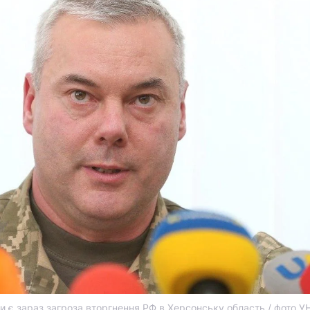
чи є зараз загроза вторгнення РФ в Херсонську область / фото У