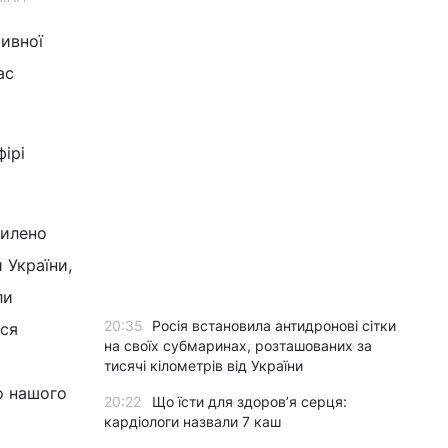
тивної
ас
ірі
силено
 України,
ли
20:35
Росія встановила антидронові сітки
ься
на своїх субмаринах, розташованих за
тисячі кілометрів від України
до нашого
20:22
Що їсти для здоров’я серця:
кардіологи назвали 7 каш