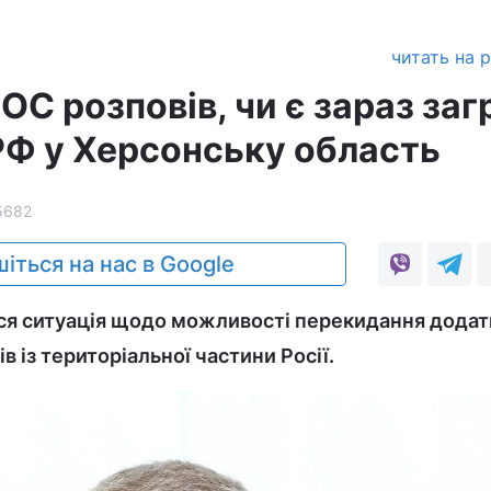
читать на 
С розповів, чи є зараз заг
РФ у Херсонську область
5682
іться на нас в Google
ся ситуація щодо можливості перекидання додат
рів із територіальної частини Росії.