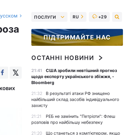
русском
RU
+29
ПОСЛУГИ
роза
ПІДТРИМАЙТЕ НАС
ОСТАННІ НОВИНИ
21:41
США зробили невтішний прогноз
щодо експорту українського збіжжя, -
Bloomberg
кових
21:32
В результаті атаки РФ знищено
найбільший склад засобів індивідуального
захисту
21:21
РЕБ не замінить "Петріоти": Флеш
розповів про найбільшу небезпеку
21:20
Що станеться з комп’ютером, якщо