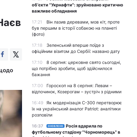
обʼєкти "Укрнафти": зруйновано критично
важливе обладнання
 Наєв
17:21
Він лазив деревами, мов кіт, проте
був першим в історії собакою на планеті
(фото)
17:18
Зеленський вперше поїде з
офіційним візитом до Сербії: названо дату
17:10
8 серпня: церковне свято сьогодні,
що потрібно зробити, щоб здійснилося
 щодо
бажання
17:00
Гороскоп на 8 серпня: Левам –
відпочинок, Козерогам – зустріч з рідними
16:49
Як модернізація С-300 перетворює
їх на український аналог Patriot: аналітики
розповіли
16:37
Росія вдарила по
ОНОВЛЕНО
футбольному стадіону "Чорноморець" в