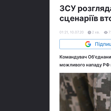
ЗСУ розгляд
сценаріїв вт
01:21, 10.07.20
2 хв.
7
Підпиш
Командувач Об'єднаних
можливого нападу РФ н