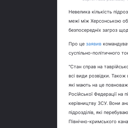
Невелика кількість підро
межі між Херсонською об
безпосередніх загроз щод
Про це
заявив
командувач
суспільно-політичного ток
"Стан справ на таврійсь
всі види розвідки. Також
які мають на це повнова
Російської Федерації на п
керівництву ЗСУ. Вони ан
підрозділів, які перебува
Північно-кримського кана