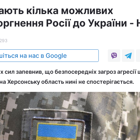
ають кілька можливих
оргнення Росії до України -
293
іться на нас в Google
 сил запевнив, що безпосередніх загроз агресії
а Херсонську область нині не спостерігається.