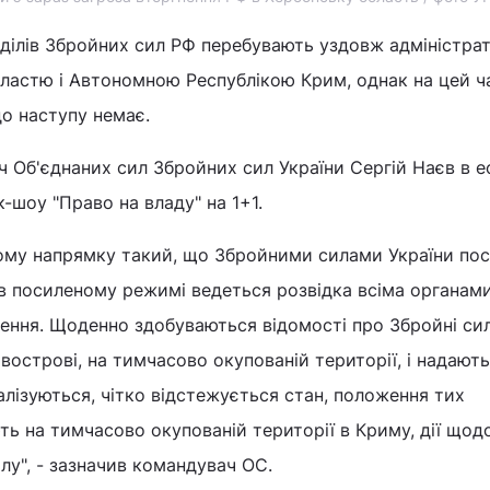
зділів Збройних сил РФ перебувають уздовж адміністра
ластю і Автономною Республікою Крим, однак на цей ч
о наступу немає.
 Об'єднаних сил Збройних сил України Сергій Наєв в еф
-шоу "Право на владу" на 1+1.
кому напрямку такий, що Збройними силами України по
 в посиленому режимі ведеться розвідка всіма органами
ження. Щоденно здобуваються відомості про Збройні си
івострові, на тимчасово окупованій території, і надают
алізуються, чітко відстежується стан, положення тих
ють на тимчасово окупованій території в Криму, дії що
лу", - зазначив командувач ОС.