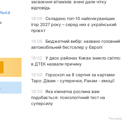
засвоєння вітамінів: вчені дали чітку
відповідь
ілька
18:09
Складено топ-10 найочікуваніших
ь
ігор 2027 року – серед них є український
проєкт
18:06
Бюджетний вибір: названо головний
автомобільний бестселер у Європі
18:02
У двох районах Києва зникло світло:
в ДТЕК назвали причину
18:00
Гороскоп на 8 серпня за картами
Таро: Дівам - суперечки, Ракам - емоції
s
18:00
Яка кімнатна рослина вам
подобається: психологічний тест на
суперсилу
Реклама