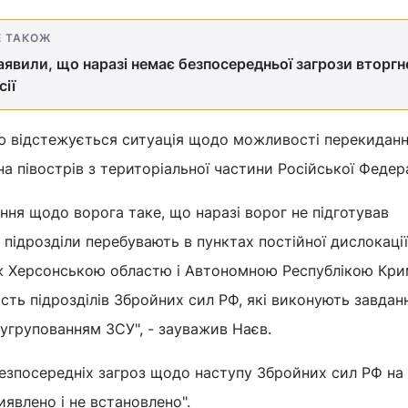
Е ТАКОЖ
аявили, що наразі немає безпосередньої загрози вторгн
сії
тю відстежується ситуація щодо можливості перекидан
на півострів з територіальної частини Російської Федера
ння щодо ворога таке, що наразі ворог не підготував
о підрозділи перебувають в пунктах постійної дислокаці
іж Херсонською областю і Автономною Республікою Кр
ість підрозділів Збройних сил РФ, які виконують завда
угрупованням ЗСУ", - зауважив Наєв.
безпосередніх загроз щодо наступу Збройних сил РФ на
иявлено і не встановлено".