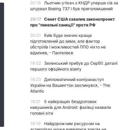
20:18
Льотчик-утікач з КНДР уперше сів за
штурвал Boeing 737 і був приголомшений
20:17
Сенат США схвалив законопроект
про "пекельні санкції" проти РФ
20:01
Київ буде значно краще
підготовлений до зими, але фактор
обстрілів і можливостей ППО ніхто не
відміняв, - Пантелеєв
19:52
Зеленський прибув до Сербії: деталі
першого офіційного візиту
19:23
Дипломатичний контранаступ
України на Вашингтон захлинувся, - The
Atlantic
19:21
5 найкращих бездротових
навушників для Android: фахівці назвали
головні хіти
19:19
Найдорожчим ресурсом на
астероїдах може виявитися зовсім не