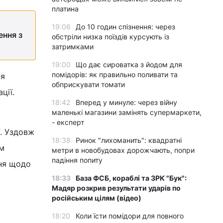
платина
19:06
До 10 годин спізнення: через
ення з
обстріли низка поїздів курсують із
затримками
19:00
Що дає сироватка з йодом для
помідорів: як правильно поливати та
ня
обприскувати томати
ції.
18:42
Вперед у минуле: через війну
маленькі магазини замінять супермаркети,
- експерт
ї. Уздовж
18:38
Ринок "лихоманить": квадратні
им
метри в новобудовах дорожчають, попри
падіння попиту
ння щодо
18:33
База ФСБ, кораблі та ЗРК "Бук":
Мадяр розкрив результати ударів по
російським цілям (відео)
18:20
Коли їсти помідори для повного