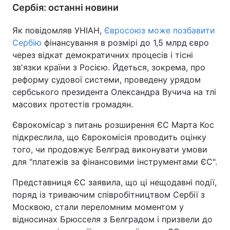
Сербія: останні новини
Тема оформлення
Як повідомляв УНІАН,
Євросоюз може позбавити
Сербію
фінансування в розмірі до 1,5 млрд євро
через відкат демократичних процесів і тісні
зв'язки країни з Росією. Йдеться, зокрема, про
реформу судової системи, проведену урядом
сербського президента Олександра Вучича на тлі
масових протестів громадян.
Єврокомісар з питань розширення ЄС Марта Кос
підкреслила, що Єврокомісія проводить оцінку
того, чи продовжує Белград виконувати умови
для "платежів за фінансовими інструментами ЄС".
Представниця ЄС заявила, що ці нещодавні події,
поряд із триваючим співробітництвом Сербії з
Москвою, стали переломним моментом у
відносинах Брюсселя з Белградом і призвели до