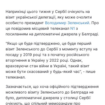
Наприкінці цього тижня у Сербії очікують на
візит української делегації, яку може очолити
Головна
Війна
особисто президент
Володимир Зеленський
. Про
це повідомив місцевий телеканал
N1
з
Україна
Політика
посиланням на дипломатичні джерела у Белграді.
Економіка
Світ
"Якщо це буде підтверджено, це буде перший
візит Зеленського до Сербії з моменту вступу на
Спорт
Наука
посаду у 2019 році та з початку російського
вторгнення в Україну у 2022 році. Однак,
Техно і зв'язок
Лайт
враховуючи стан війни в Україні, такий візит
може бути скасований у будь-який час", - пише
Зброя
Інциденти
телеканал.
Здоров'я
Туризм
Зазначається, що хоча офіційного підтвердження
можливого візиту Зеленського до Белграда не
Цікавинки
Погода
було, дипломатичні джерела у столиці Сербії
Екологія
Регіони
очікують, що спільний меморандум про