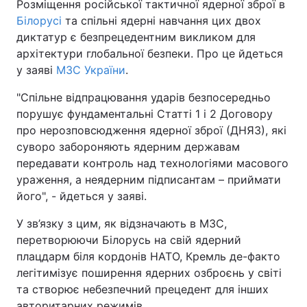
Розміщення російської тактичної ядерної зброї в
Білорусі
та спільні ядерні навчання цих двох
диктатур є безпрецедентним викликом для
архітектури глобальної безпеки. Про це йдеться
у заяві
МЗС України
.
"Спільне відпрацювання ударів безпосередньо
порушує фундаментальні Статті 1 і 2 Договору
про нерозповсюдження ядерної зброї (ДНЯЗ), які
суворо забороняють ядерним державам
передавати контроль над технологіями масового
ураження, а неядерним підписантам – приймати
його", - йдеться у заяві.
У зв’язку з цим, як відзначають в МЗС,
перетворюючи Білорусь на свій ядерний
плацдарм біля кордонів НАТО, Кремль де-факто
легітимізує поширення ядерних озброєнь у світі
та створює небезпечний прецедент для інших
авторитарних режимів.