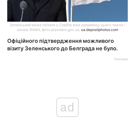
Зеленський може поїхати у Сербію вже наприкінці цього тижня /
колаж УНІАН, фото president.gov.ua,
ua.depositphotos.com
Офіційного підтвердження можливого
візиту Зеленського до Белграда не було.
Реклама
ad