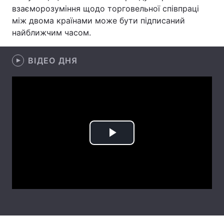
взаєморозуміння щодо торговельної співпраці
Лонгріди
між двома країнами може бути підписаний
найближчим часом.
Відео з Youtube
Статті
ВІДЕО ДНЯ
Інтерв'ю
Думки
Архів
Вакансії
Контакти
Послуги
Play
Video