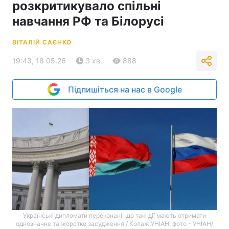
розкритикувало спільні
навчання РФ та Білорусі
ВІТАЛІЙ САЄНКО
19:43, 18.05.26
3 хв.
888
Підпишіться на нас в Google
Українські дипломати переконані, що такі дії мають отримати
однозначне та жорстке засудження / Колаж УНІАН, фото - УНІАН/