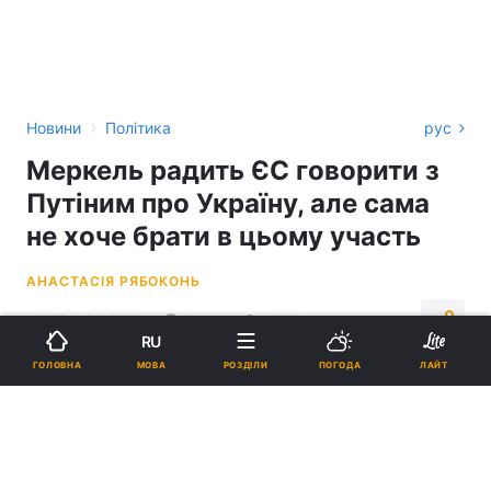
›
Новини
Політика
рус
Меркель радить ЄС говорити з
Путіним про Україну, але сама
не хоче брати в цьому участь
АНАСТАСІЯ РЯБОКОНЬ
18:55, 18.05.26
3 хв.
18381
RU
МОВА
ГОЛОВНА
РОЗДІЛИ
ПОГОДА
ЛАЙТ
Підпишіться на нас в Google