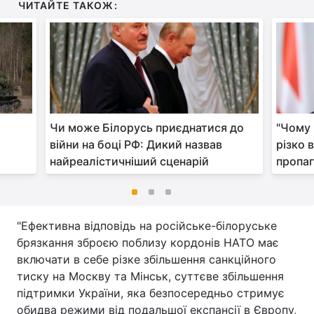
ЧИТАЙТЕ ТАКОЖ:
Чи може Білорусь приєднатися до
"Чому 
війни на боці РФ: Дикий назвав
різко 
найреалістичніший сценарій
пропаг
"Ефективна відповідь на російське-білоруське
брязкання зброєю поблизу кордонів НАТО має
включати в себе різке збільшення санкційного
тиску на Москву та Мінськ, суттєве збільшення
підтримки України, яка безпосередньо стримує
обидва режими від подальшої експансії в Європу,