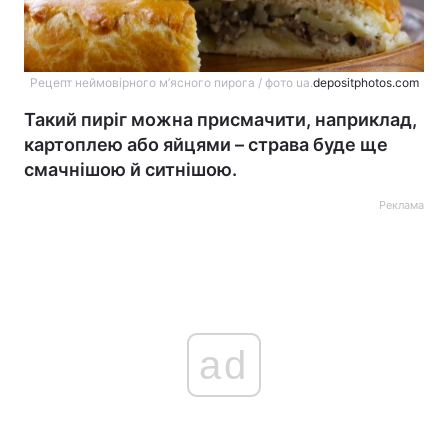
Рецепт неймовірного м’ясного пирога / фото ua.
depositphotos.com
Такий пиріг можна присмачити, наприклад,
картоплею або яйцями – страва буде ще
смачнішою й ситнішою.
Реклама
ad