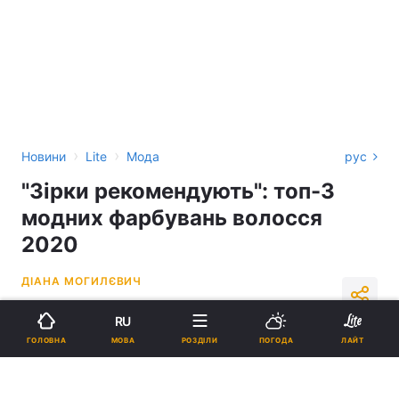
›
›
Новини
Lite
Мода
рус
"Зірки рекомендують": топ-3
модних фарбувань волосся
2020
ДІАНА МОГИЛЄВИЧ
15:20, 05.10.20
1 хв.
3477
RU
МОВА
ГОЛОВНА
РОЗДІЛИ
ПОГОДА
ЛАЙТ
Підпишіться на нас в Google