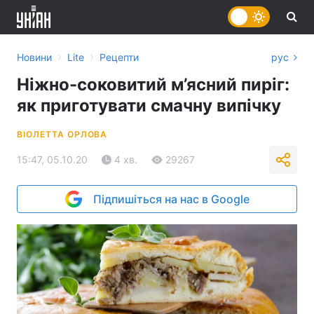
›
›
Новини
Lite
Рецепти
рус
Ніжно-соковитий м’ясний пиріг:
як приготувати смачну випічку
ВІОЛЕТТА ОРЛОВА
15:47, 05.10.20
4 хв.
29267
Підпишіться на нас в Google