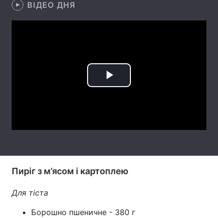
ВІДЕО ДНЯ
Лонгріди
Відео з Youtube
Статті
Інтерв'ю
Думки
Play
Архів
Вакансії
Video
Контакти
Послуги
Пиріг з м’ясом і картоплею
Для тіста
Борошно пшеничне - 380 г