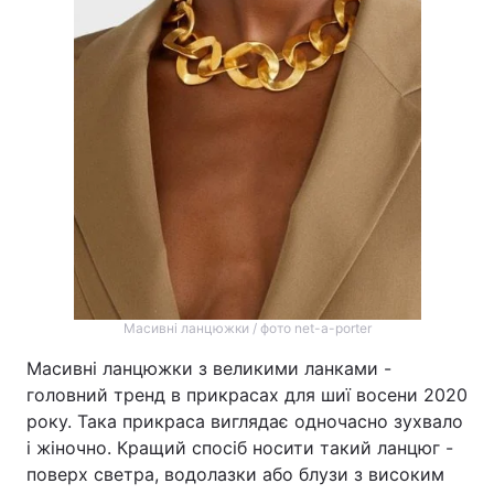
Масивні ланцюжки / фото net-a-porter
Масивні ланцюжки з великими ланками -
головний тренд в прикрасах для шиї восени 2020
року. Така прикраса виглядає одночасно зухвало
і жіночно. Кращий спосіб носити такий ланцюг -
поверх светра, водолазки або блузи з високим