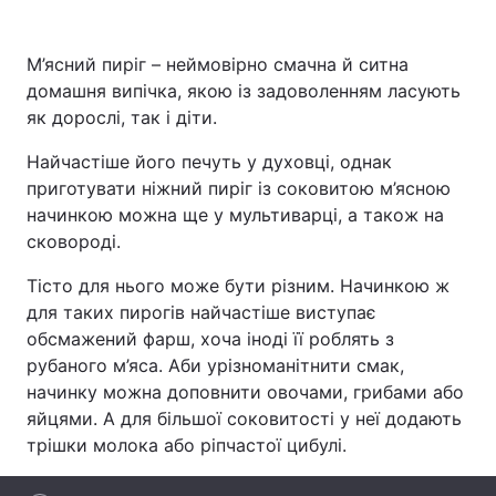
М’ясний пиріг – неймовірно смачна й ситна
домашня випічка, якою із задоволенням ласують
Головна
Війна
як дорослі, так і діти.
Україна
Політика
Найчастіше його печуть у духовці, однак
приготувати ніжний пиріг із соковитою м’ясною
Економіка
Світ
начинкою можна ще у мультиварці, а також на
сковороді.
Спорт
Наука
Тісто для нього може бути різним. Начинкою ж
Техно і зв'язок
Лайт
для таких пирогів найчастіше виступає
обсмажений фарш, хоча іноді її роблять з
Зброя
Інциденти
рубаного м’яса. Аби урізноманітнити смак,
Здоров'я
Туризм
начинку можна доповнити овочами, грибами або
яйцями. А для більшої соковитості у неї додають
Цікавинки
Погода
трішки молока або ріпчастої цибулі.
Екологія
Регіони