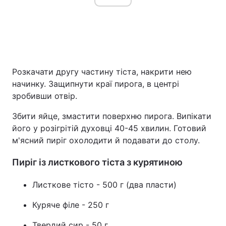
Розкачати другу частину тіста, накрити нею
начинку. Защипнути краї пирога, в центрі
зробивши отвір.
Збити яйце, змастити поверхню пирога. Випікати
його у розігрітій духовці 40-45 хвилин. Готовий
м'ясний пиріг охолодити й подавати до столу.
Пиріг із листкового тіста з курятиною
Листкове тісто - 500 г (два пласти)
Куряче філе - 250 г
Твердий сир - 50 г