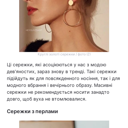
Круглі золоті сережки / фото IZI
Ці сережки, які асоціюються у нас з модою
дев'яностих, зараз знову в тренді. Такі сережки
підійдуть як для повсякденного носіння, так і для
модного вбрання і вечірнього образу. Масивні
сережки не рекомендується носити занадто
довго, щоб вуха не втомлювалися.
Сережки з перлами