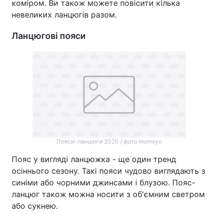
коміром. Ви також можете повісити кілька
невеликих ланцюгів разом.
Ланцюгові пояси
Пояси-ланцюги 2020 / фото momoyo
Пояс у вигляді ланцюжка - ще один тренд
осіннього сезону. Такі пояси чудово виглядають з
синіми або чорними джинсами і блузою. Пояс-
ланцюг також можна носити з об'ємним светром
або сукнею.