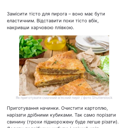
Замісити тісто для пирога – воно має бути
еластичним. Відставити поки тісто вбік,
накривши харчовою плівкою.
Як приготувати смачний м’ясний пиріг / фото Shutterstock
Приготування начинки. Очистити картоплю,
нарізати дрібними кубиками. Так само порізати
свинину (трохи підморожену буде легше різати).