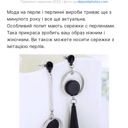
Перлинні сережки 2020 / фото ua.
depositphotos.com
Мода на перли і перлинні вироби триває ще з
минулого року і все ще актуальна.
Особливий попит мають сережки с перлинами.
Така прикраса зробить ваш образ ніжним і
жіночним. Ви також можете носити сережки з
імітацією перлів.