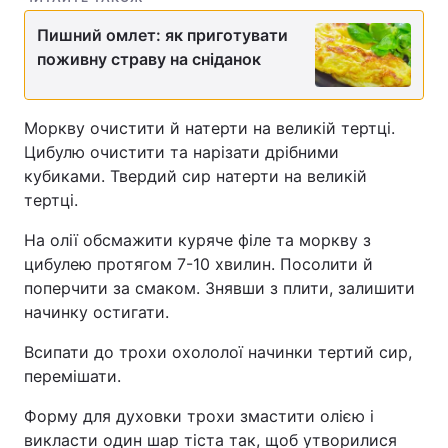
Пишний омлет: як приготувати
поживну страву на сніданок
Моркву очистити й натерти на великій тертці.
Цибулю очистити та нарізати дрібними
кубиками. Твердий сир натерти на великій
тертці.
На олії обсмажити куряче філе та моркву з
цибулею протягом 7-10 хвилин. Посолити й
поперчити за смаком. Знявши з плити, залишити
начинку остигати.
Всипати до трохи охололої начинки тертий сир,
перемішати.
Форму для духовки трохи змастити олією і
викласти один шар тіста так, щоб утворилися