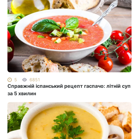
5
6851
Справжній іспанський рецепт гаспачо: літній суп
за 5 хвилин