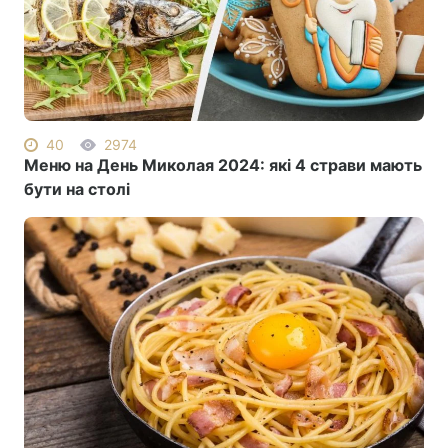
Головна
Війна
Україна
Політика
40
2974
Меню на День Миколая 2024: які 4 страви мають
Економіка
Світ
бути на столі
Спорт
Наука
Техно і зв'язок
Лайт
Зброя
Інциденти
Здоров'я
Туризм
Цікавинки
Погода
Екологія
Регіони