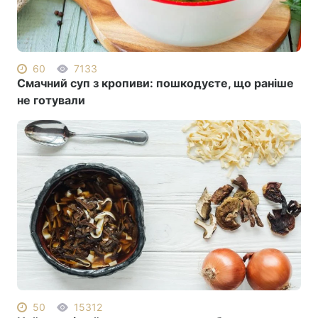
60
7133
Смачний суп з кропиви: пошкодуєте, що раніше
не готували
50
15312