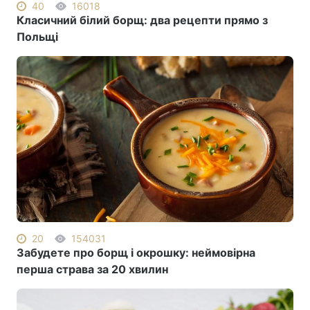
40
16018
Класичний білий борщ: два рецепти прямо з
Польщі
20
154031
Забудете про борщ і окрошку: неймовірна
перша страва за 20 хвилин