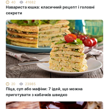
40
41682
Навариста юшка: класичний рецепт і головні
секрети
20
23985
Піца, суп або мафіни: 7 ідей, що можна
приготувати з кабачків швидко