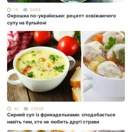
15
9488
Окрошка по-українськи: рецепт освіжаючого
супу на бульйоні
40
23846
Сирний суп із фрикадельками: сподобається
навіть тим, хто не любить другі страви