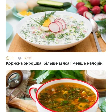
5
6795
Корисна окрошка: більше м‘яса і менше калорій