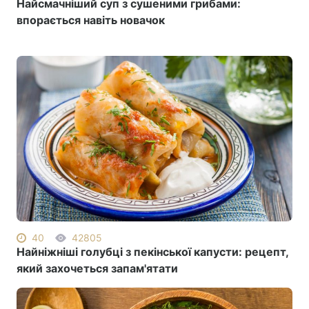
Найсмачніший суп з сушеними грибами:
впорається навіть новачок
40
42805
Найніжніші голубці з пекінської капусти: рецепт,
який захочеться запам'ятати