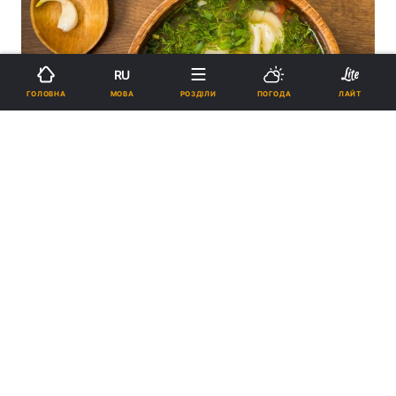
RU
МОВА
ГОЛОВНА
РОЗДІЛИ
ПОГОДА
ЛАЙТ
30
6948
Суп з пельменями: рецепт, який переверне ваше
уявлення про смачне