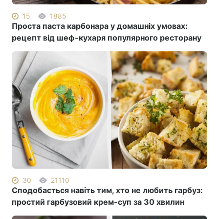
15
1885
Лонгріди
Проста паста карбонара у домашніх умовах:
рецепт від шеф-кухаря популярного ресторану
Відео з Youtube
Статті
Інтерв'ю
Думки
Архів
Вакансії
Контакти
Послуги
30
21110
Сподобається навіть тим, хто не любить гарбуз:
простий гарбузовий крем-суп за 30 хвилин