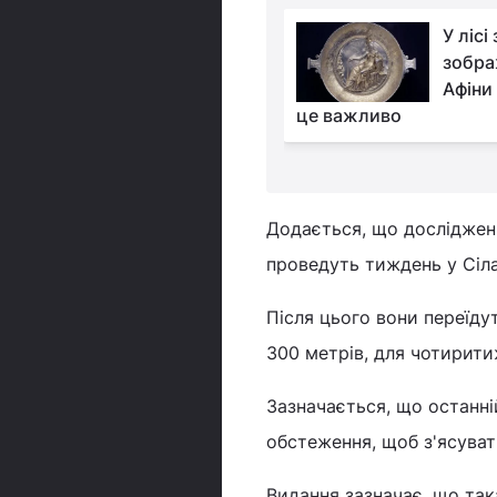
В Іспанії знайшли
У лісі
рідкісний череп
зобра
динозавра віком 150
Афіни 
років: чим він вразив вчених
це важливо
Додається, що досліджен
проведуть тиждень у Сілан
Після цього вони переїду
300 метрів, для чотирити
Зазначається, що останн
обстеження, щоб з'ясуват
Видання зазначає, що та