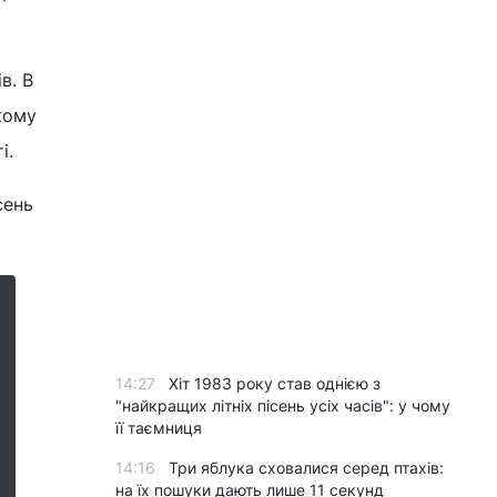
в. В
кому
і.
сень
14:27
Хіт 1983 року став однією з
"найкращих літніх пісень усіх часів": у чому
її таємниця
14:16
Три яблука сховалися серед птахів:
на їх пошуки дають лише 11 секунд