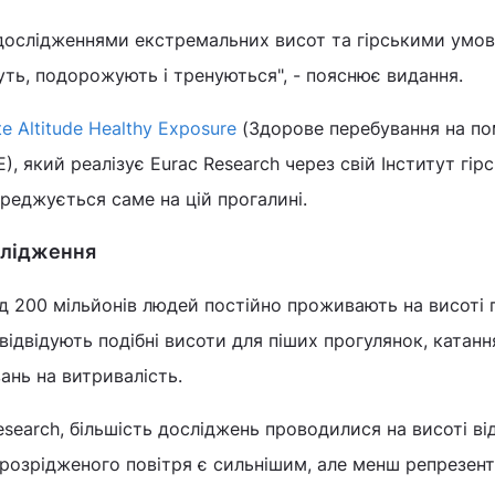
дослідженнями екстремальних висот та гірськими умов
ть, подорожують і тренуються", - пояснює видання.
e Altitude Healthy Exposure
(Здорове перебування на по
), який реалізує Eurac Research через свій Інститут гірс
реджується саме на цій прогалині.
слідження
д 200 мільйонів людей постійно проживають на висоті 
відвідують подібні висоти для піших прогулянок, катанн
ань на витривалість.
esearch, більшість досліджень проводилися на висоті ві
 розрідженого повітря є сильнішим, але менш репрезен