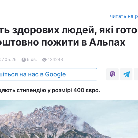
читать на 
ь здорових людей, які гото
оштовно пожити в Альпах
07.05.26
6 хв.
124248
іться на нас в Google
яють стипендію у розмірі 400 євро.