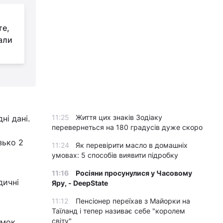
В Іспанії знайшли
те,
рідкісний череп
али
динозавра віком 150
мільйонів років: чим він вразив вчених
ц
11:25
Життя цих знаків Зодіаку
ні дані.
перевернеться на 180 градусів дуже скоро
зько 2
11:24
Як перевірити масло в домашніх
умовах: 5 способів виявити підробку
11:16
Росіяни просунулися у Часовому
дичні
Яру, - DeepState
11:12
Пенсіонер переїхав з Майорки на
Таїланд і тепер називає себе "королем
світу"
імок