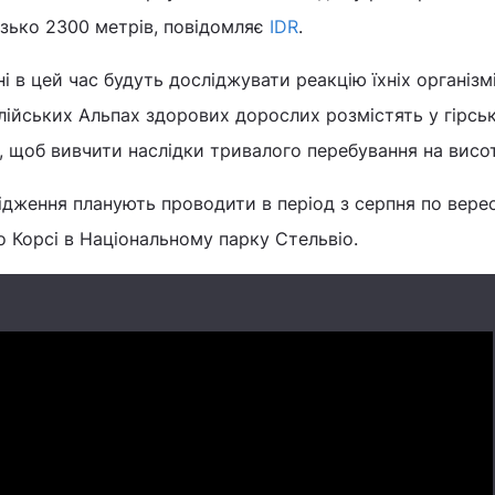
изько 2300 метрів, повідомляє
IDR
.
 в цей час будуть досліджувати реакцію їхніх організмі
лійських Альпах здорових дорослих розмістять у гірсь
, щоб вивчити наслідки тривалого перебування на висот
ідження планують проводити в період з серпня по вере
о Корсі в Національному парку Стельвіо.