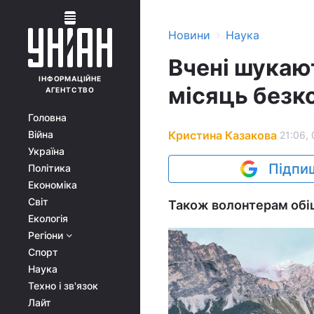
›
Новини
Наука
Вчені шукают
ІНФОРМАЦІЙНЕ
місяць безк
АГЕНТСТВО
Головна
Кристина Казакова
Війна
21:06, 
Україна
Підпиш
Політика
Економіка
Світ
Також волонтерам обіц
Екологія
Регіони
Спорт
Наука
Техно і зв'язок
Лайт