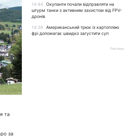
14:44
Окупанти почали відправляти на
штурм танки з активним захистом від FPV-
дронів
14:38
Американський трюк із картоплею
фрі допомагає швидко загустити суп
Реклама
я та
вро за