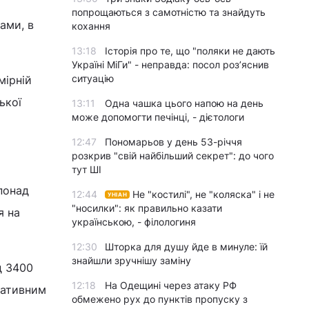
попрощаються з самотністю та знайдуть
ами, в
кохання
13:18
Історія про те, що "поляки не дають
Україні МіГи" - неправда: посол роз’яснив
ситуацію
мірній
ької
13:11
Одна чашка цього напою на день
може допомогти печінці, - дієтологи
12:47
Пономарьов у день 53-річчя
розкрив "свій найбільший секрет": до чого
тут ШІ
понад
12:44
Не "костилі", не "коляска" і не
УНІАН
"носилки": як правильно казати
я на
українською, - філологиня
12:30
Шторка для душу йде в минуле: їй
знайшли зручнішу заміну
д 3400
12:18
На Одещині через атаку РФ
тативним
обмежено рух до пунктів пропуску з