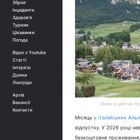
Зброя
Інциденти
Здоров'я
Туризм
Цікавинки
Погода
Відео з Youtube
Статті
Інтерв'ю
Думки
Лонгріди
Архів
Вакансії
Вчені в цей час б
Контакти
Місяць
у італійських Аль
відпустку. У 2026 році н
безкоштовне проживання, 