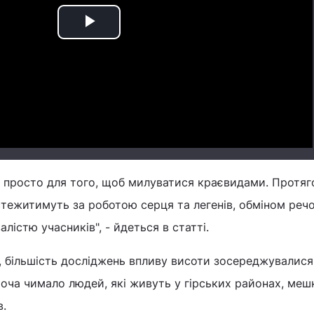
Play
Video
е просто для того, щоб милуватися краєвидами. Протя
тежитимуть за роботою серця та легенів, обміном речо
лістю учасників", - йдеться в статті.
, більшість досліджень впливу висоти зосереджувалися
хоча чимало людей, які живуть у гірських районах, меш
в.