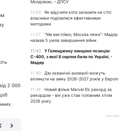
Молдовою, – ДПСУ
12:08
Як відучити кота залазити на стіл:
им
власники поділилися ефективними
методами
ву
11:57
"Ми вистоїмо, Москва ляже": Мадяр
назвав 5 умов завершення війни
11:43
У Геленджику знищено позицію
С-400, з якої 8 серпня били по Україні, -
ють
Мадяр
11:40
Дві океанічні аномалії можуть
вплинути на зиму 2026–2027 років у Європі
від 2 000
11:38
Новий фільм Marvel б’є рекорд за
щоб
рекордом - він уже став головним хітом
2026 року
енних
Реклама