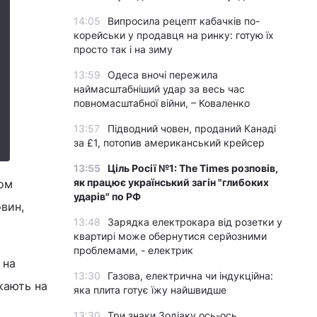
14:05
Випросила рецепт кабачків по-
корейськи у продавця на ринку: готую їх
просто так і на зиму
13:59
Одеса вночі пережила
наймасштабніший удар за весь час
повномасштабної війни, – Коваленко
13:57
Підводний човен, проданий Канаді
за £1, потопив американський крейсер
13:55
Ціль Росії №1: The Times розповів,
як працює український загін "глибоких
гом
ударів" по РФ
вин,
13:48
Зарядка електрокара від розетки у
квартирі може обернутися серйозними
проблемами, - електрик
 на
13:30
Газова, електрична чи індукційна:
кають на
яка плита готує їжу найшвидше
13:30
Три знаки Зодіаку ось-ось