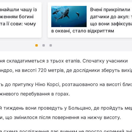
 знайшли чашу із
Вчені прикріпили
женням богині
датчики до акул: 
та її сови: чому
що вони зафіксув
в океані, стало відкриттям
ня складатиметься з трьох етапів. Спочатку учасники
дро, на висоті 720 метрів, де дослідники зберуть вихід
ть до притулку Ніно Корсі, розташованого на висоті бли
жневого перебування в горах.
ій тиждень вони проведуть у Больцано, де пройдуть ме
и, що змінилося після повернення на нижчу висоту.
ка схема дослідження дає вченим не просто окремий зн