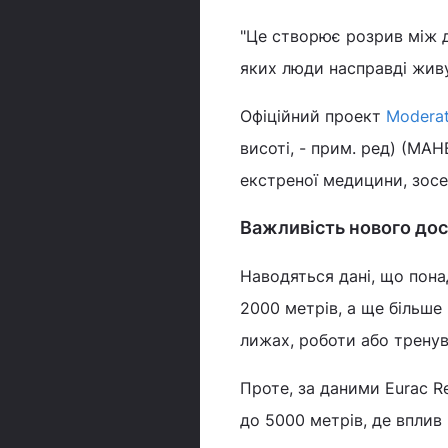
"Це створює розрив між 
яких люди насправді живу
Офіційний проект
Moderat
висоті, - прим. ред) (MAHE
екстреної медицини, зосе
Важливість нового до
Наводяться дані, що пона
2000 метрів, а ще більше 
лижах, роботи або тренув
Проте, за даними Eurac R
до 5000 метрів, де вплив