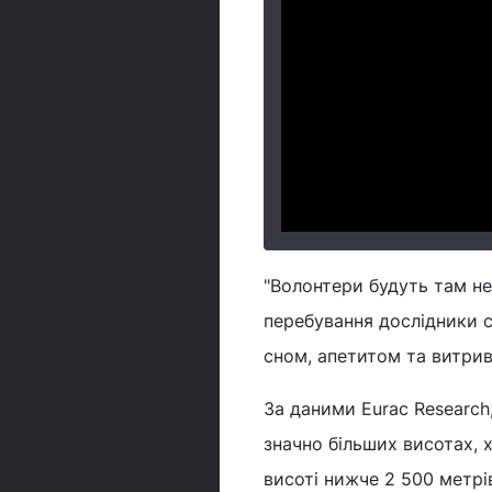
"Волонтери будуть там н
перебування дослідники с
сном, апетитом та витрива
За даними Eurac Research
значно більших висотах, 
висоті нижче 2 500 метрі