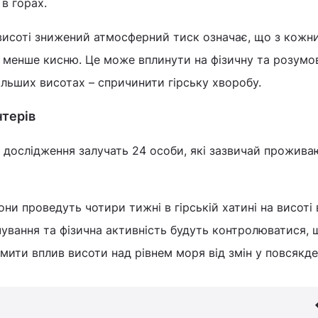
в горах.
 висоті знижений атмосферний тиск означає, що з кожн
 менше кисню. Це може вплинути на фізичну та розумо
більших висотах – спричинити гірську хворобу.
нтерів
 дослідження залучать 24 особи, які зазвичай прожива
ни проведуть чотири тижні в гірській хатині на висоті 
рчування та фізична активність будуть контролюватися, 
мити вплив висоти над рівнем моря від змін у повсякд