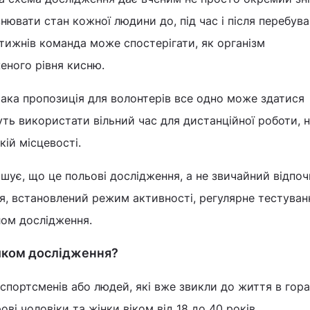
внювати стан кожної людини до, під час і після перебува
 тижнів команда може спостерігати, як організм
еного рівня кисню.
 така пропозиція для волонтерів все одно може здатися
ь використати вільний час для дистанційної роботи, 
кій місцевості.
шує, що це польові дослідження, а не звичайний відпоч
я, встановлений режим активності, регулярне тестуван
лом дослідження.
иком дослідження?
 спортсменів або людей, які вже звикли до життя в гора
ві чоловіки та жінки віком від 18 до 40 років.