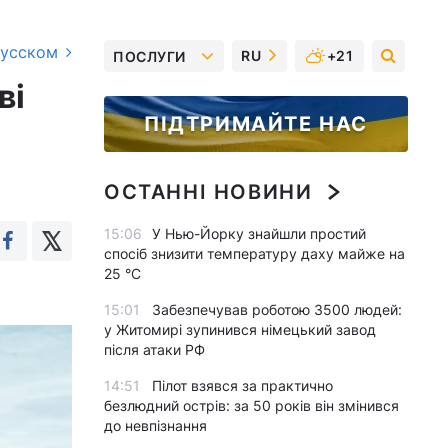
русском
RU
+21
ПОСЛУГИ
ві
ПІДТРИМАЙТЕ НАС
ОСТАННІ НОВИНИ
15:06
У Нью-Йорку знайшли простий
спосіб знизити температуру даху майже на
25 °C
15:01
Забезпечував роботою 3500 людей:
у Житомирі зупинився німецький завод
після атаки РФ
14:51
Пілот взявся за практично
безлюдний острів: за 50 років він змінився
до невпізнання