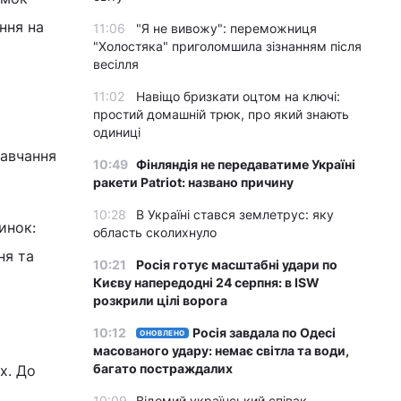
ння на
11:06
"Я не вивожу": переможниця
"Холостяка" приголомшила зізнанням після
весілля
11:02
Навіщо бризкати оцтом на ключі:
простий домашній трюк, про який знають
одиниці
навчання
10:49
Фінляндія не передаватиме Україні
ракети Patriot: названо причину
10:28
В Україні стався землетрус: яку
инок:
область сколихнуло
ня та
10:21
Росія готує масштабні удари по
Києву напередодні 24 серпня: в ISW
розкрили цілі ворога
10:12
Росія завдала по Одесі
ОНОВЛЕНО
масованого удару: немає світла та води,
багато постраждалих
х. До
10:09
Відомий український співак