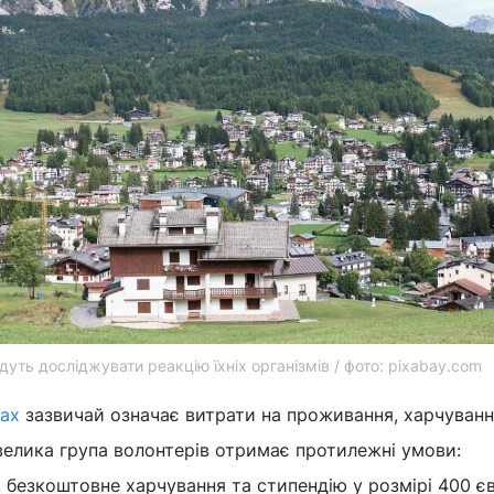
удуть досліджувати реакцію їхніх організмів / фото: pixabay.com
пах
зазвичай означає витрати на проживання, харчуванн
евелика група волонтерів отримає протилежні умови:
безкоштовне харчування та стипендію у розмірі 400 є