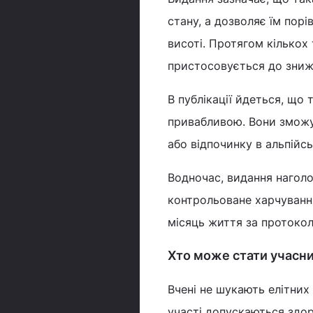
стану, а дозволяє їм порі
висоті. Протягом кількох
пристосовується до зниж
В публікації йдеться, що
привабливою. Вони зможут
або відпочинку в альпійсь
Водночас, видання наголо
контрольоване харчуванн
місяць життя за протоко
Хто може стати учасн
Вчені не шукають елітних
участі допускаються здоро