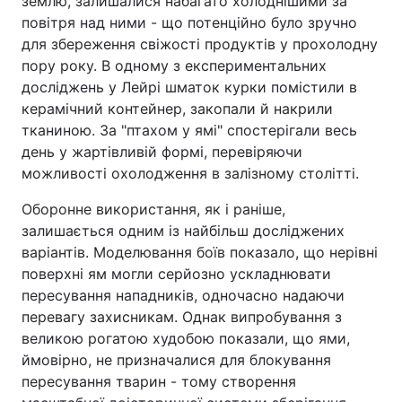
землю, залишалися набагато холоднішими за
повітря над ними - що потенційно було зручно
для збереження свіжості продуктів у прохолодну
пору року. В одному з експериментальних
досліджень у Лейрі шматок курки помістили в
керамічний контейнер, закопали й накрили
тканиною. За "птахом у ямі" спостерігали весь
день у жартівливій формі, перевіряючи
можливості охолодження в залізному столітті.
Оборонне використання, як і раніше,
залишається одним із найбільш досліджених
варіантів. Моделювання боїв показало, що нерівні
поверхні ям могли серйозно ускладнювати
пересування нападників, одночасно надаючи
перевагу захисникам. Однак випробування з
великою рогатою худобою показали, що ями,
ймовірно, не призначалися для блокування
пересування тварин - тому створення