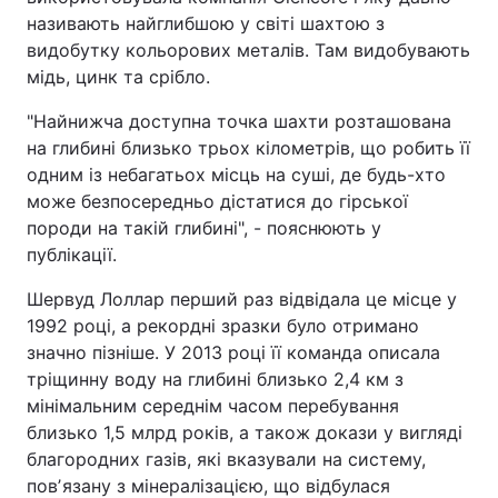
називають найглибшою у світі шахтою з
Тема оформлення
видобутку кольорових металів. Там видобувають
мідь, цинк та срібло.
"Найнижча доступна точка шахти розташована
на глибині близько трьох кілометрів, що робить її
одним із небагатьох місць на суші, де будь-хто
може безпосередньо дістатися до гірської
породи на такій глибині", - пояснюють у
публікації.
Шервуд Лоллар перший раз відвідала це місце у
1992 році, а рекордні зразки було отримано
значно пізніше. У 2013 році її команда описала
тріщинну воду на глибині близько 2,4 км з
мінімальним середнім часом перебування
близько 1,5 млрд років, а також докази у вигляді
благородних газів, які вказували на систему,
повʼязану з мінералізацією, що відбулася