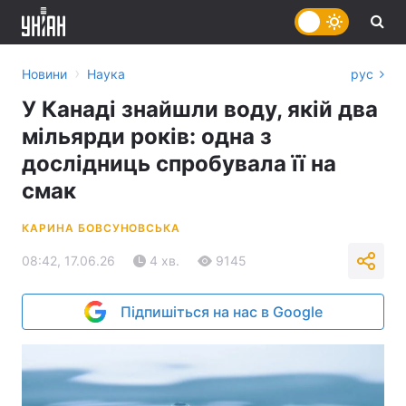
›
Новини
Наука
рус
У Канаді знайшли воду, якій два
мільярди років: одна з
дослідниць спробувала її на
смак
КАРИНА БОВСУНОВСЬКА
08:42, 17.06.26
4 хв.
9145
Підпишіться на нас в Google