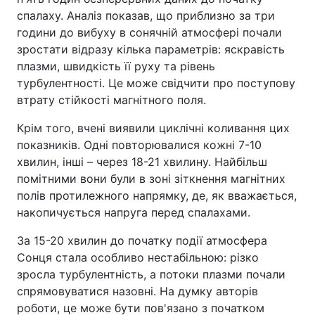
спалаху. Аналіз показав, що приблизно за три
години до вибуху в сонячній атмосфері почали
зростати відразу кілька параметрів: яскравість
плазми, швидкість її руху та рівень
турбулентності. Це може свідчити про поступову
втрату стійкості магнітного поля.
Крім того, вчені виявили циклічні коливання цих
показників. Одні повторювалися кожні 7-10
хвилин, інші – через 18-21 хвилину. Найбільш
помітними вони були в зоні зіткнення магнітних
полів протилежного напрямку, де, як вважається,
накопичується напруга перед спалахами.
За 15-20 хвилин до початку події атмосфера
Сонця стала особливо нестабільною: різко
зросла турбулентність, а потоки плазми почали
спрямовуватися назовні. На думку авторів
роботи, це може бути пов'язано з початком