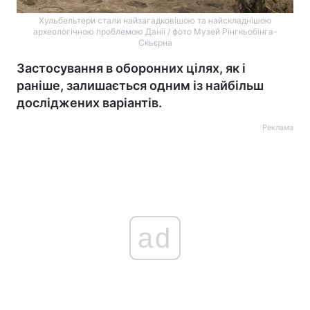
Хульбельтери стали найзагадковішою та найскладнішою
археологічною проблемою Данії / фото Музей Рінгкьобінга-
Скьєрна
Застосування в оборонних цілях, як і
раніше, залишається одним із найбільш
досліджених варіантів.
Реклама
ad