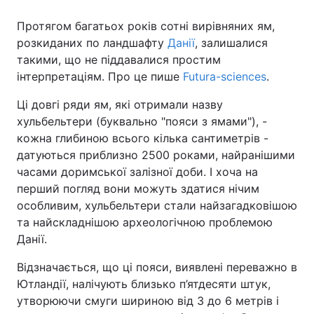
Протягом багатьох років сотні вирівняних ям,
розкиданих по ландшафту
Данії
, залишалися
такими, що не піддавалися простим
інтерпретаціям. Про це пише
Futura-sciences
.
Ці довгі ряди ям, які отримали назву
хульбельтери (буквально "пояси з ямами"), -
кожна глибиною всього кілька сантиметрів -
датуються приблизно 2500 роками, найранішими
часами доримської залізної доби. І хоча на
перший погляд вони можуть здатися нічим
особливим, хульбельтери стали найзагадковішою
та найскладнішою археологічною проблемою
Данії.
Відзначається, що ці пояси, виявлені переважно в
Ютландії, налічують близько п’ятдесяти штук,
утворюючи смуги шириною від 3 до 6 метрів і