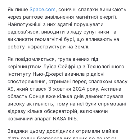
Як пише
Space.com
, сонячні спалахи виникають
через раптове вивільнення магнітної енергії.
Найпотужніші з них здатні порушувати
радіозв'язок, виводити з ладу супутники та
викликати геомагнітні бурі, що впливають на
роботу інфраструктури на Землі.
Як повідомляється, група вчених під
керівництвом Луїса Сейфріца з Технологічного
інституту Нью-Джерсі вивчила рідкісні
спостереження, отримані перед спалахом класу
X9, який стався 3 жовтня 2024 року. Активна
область Сонця вже кілька днів демонструвала
високу активність, тому на неї були спрямовані
відразу кілька обсерваторій, включаючи
космічний апарат NASA IRIS.
Завдяки цьому дослідники отримали майже
п'ять годин безперервних даних до початку