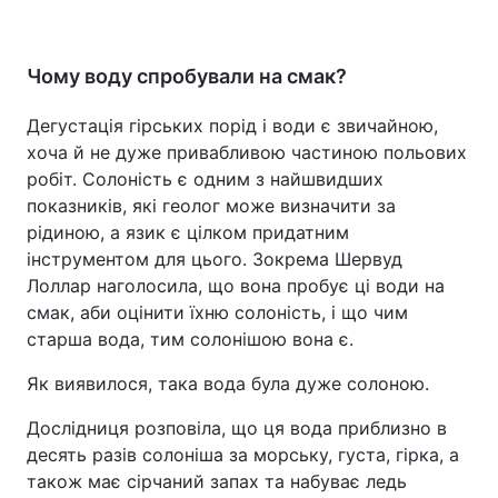
Чому воду спробували на смак?
Дегустація гірських порід і води є звичайною,
хоча й не дуже привабливою частиною польових
робіт. Солоність є одним з найшвидших
показників, які геолог може визначити за
рідиною, а язик є цілком придатним
інструментом для цього. Зокрема Шервуд
Лоллар наголосила, що вона пробує ці води на
смак, аби оцінити їхню солоність, і що чим
старша вода, тим солонішою вона є.
Як виявилося, така вода була дуже солоною.
Дослідниця розповіла, що ця вода приблизно в
десять разів солоніша за морську, густа, гірка, а
також має сірчаний запах та набуває ледь