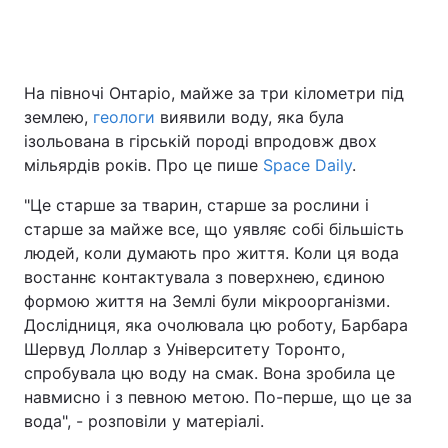
Головна
Війна
На півночі Онтаріо, майже за три кілометри під
землею,
геологи
виявили воду, яка була
Україна
Політика
ізольована в гірській породі впродовж двох
мільярдів років. Про це пише
Space Daily
.
Економіка
Світ
"Це старше за тварин, старше за рослини і
Спорт
Наука
старше за майже все, що уявляє собі більшість
людей, коли думають про життя. Коли ця вода
Техно і зв'язок
Лайт
востаннє контактувала з поверхнею, єдиною
формою життя на Землі були мікроорганізми.
Зброя
Інциденти
Дослідниця, яка очолювала цю роботу, Барбара
Шервуд Лоллар з Університету Торонто,
Здоров'я
Туризм
спробувала цю воду на смак. Вона зробила це
Цікавинки
Погода
навмисно і з певною метою. По-перше, що це за
вода", - розповіли у матеріалі.
Екологія
Регіони