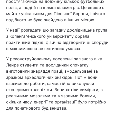
простягаючись на довжину кількох футбольних
полів, а іноді й на кілька кілометрів. Це явище є
майже унікальним для Північної Європи, і нічого
подібного не було знайдено в інших місцях.
У надії розгадати цю загадку дослідницька група
з Копенгагенського університету обрала
практичний підхід: фізично відтворити ці споруди
в максимально автентичних умовах.
У реконструйованому поселенні залізного віку
Лейре студенти та дослідники спочатку
виготовили знаряддя праці, змодельовані за
зразком археологічних знахідок. Потім вони
взялися до роботи, самостійно викопуючи
експериментальні ями. Вони хотіли виміряти, з
реальними мозолями та м’язовими болями,
скільки часу, енергії та організації було потрібно
для початкового будівництва.