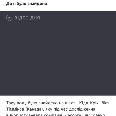
Де її було знайдено
Лонгріди
ВІДЕО ДНЯ
Відео з Youtube
Статті
Інтерв'ю
Думки
Архів
Вакансії
Контакти
Послуги
Таку воду було знайдено на шахті "Кідд-Крік" біля
Тіммінса (Канада), яку під час дослідження
використовувала компанія Glencore і яку давно