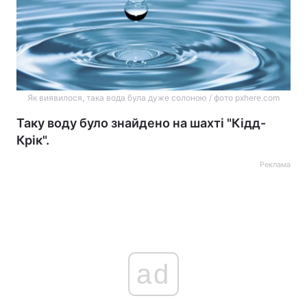
Як виявилося, така вода була дуже солоною / фото pxhere.com
Таку воду було знайдено на шахті "Кідд-
Крік".
Реклама
ad