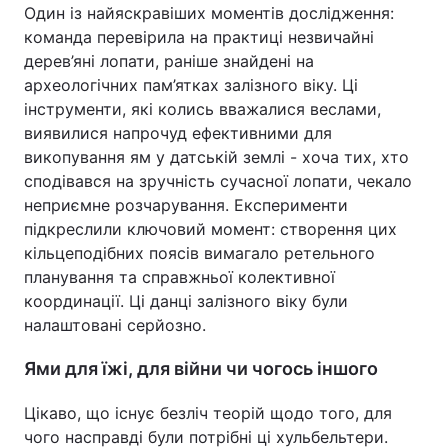
Один із найяскравіших моментів дослідження:
команда перевірила на практиці незвичайні
дерев’яні лопати, раніше знайдені на
археологічних пам’ятках залізного віку. Ці
інструменти, які колись вважалися веслами,
виявилися напрочуд ефективними для
викопування ям у датській землі - хоча тих, хто
сподівався на зручність сучасної лопати, чекало
неприємне розчарування. Експерименти
підкреслили ключовий момент: створення цих
кільцеподібних поясів вимагало ретельного
планування та справжньої колективної
координації. Ці данці залізного віку були
налаштовані серйозно.
Ями для їжі, для війни чи чогось іншого
Цікаво, що існує безліч теорій щодо того, для
чого насправді були потрібні ці хульбельтери.