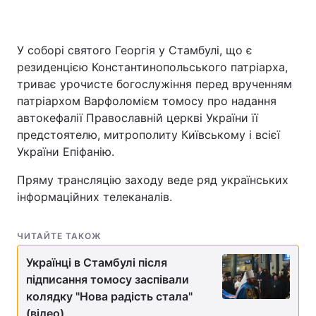
У соборі святого Георгія у Стамбулі, що є
резиденцією Константинопольського патріарха,
триває урочисте богослужіння перед врученням
патріархом Варфоломієм томосу про надання
автокефалії Православній церкві України її
предстоятелю, митрополиту Київському і всієї
України Епіфанію.
Пряму трансляцію заходу веде ряд українських
інформаційних телеканалів.
ЧИТАЙТЕ ТАКОЖ
Українці в Стамбулі після
підписання томосу заспівали
колядку "Нова радість стала"
(відео)