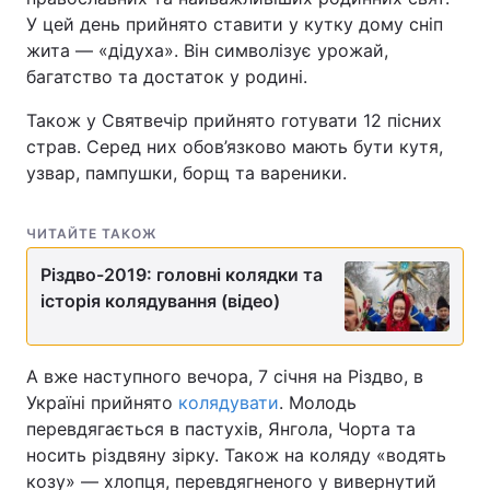
У цей день прийнято ставити у кутку дому сніп
Лонгріди
жита — «дідуха». Він символізує урожай,
багатство та достаток у родині.
Відео з Youtube
Статті
Також у Святвечір прийнято готувати 12 пісних
страв. Серед них обов’язково мають бути кутя,
Інтерв'ю
Думки
узвар, пампушки, борщ та вареники.
Архів
Вакансії
ЧИТАЙТЕ ТАКОЖ
Контакти
Різдво-2019: головні колядки та
Послуги
історія колядування (відео)
А вже наступного вечора, 7 січня на Різдво, в
Україні прийнято
колядувати
. Молодь
перевдягається в пастухів, Янгола, Чорта та
носить різдвяну зірку. Також на коляду «водять
козу» — хлопця, перевдягненого у вивернутий