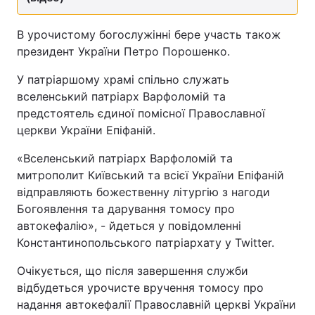
В урочистому богослужінні бере участь також
президент України Петро Порошенко.
У патріаршому храмі спільно служать
вселенський патріарх Варфоломій та
предстоятель єдиної помісної Православної
церкви України Епіфаній.
«Вселенський патріарх Варфоломій та
митрополит Київський та всієї України Епіфаній
відправляють божественну літургію з нагоди
Богоявлення та дарування томосу про
автокефалію», - йдеться у повідомленні
Константинопольського патріархату у Twitter.
Очікується, що після завершення служби
відбудеться урочисте вручення томосу про
надання автокефалії Православній церкві України