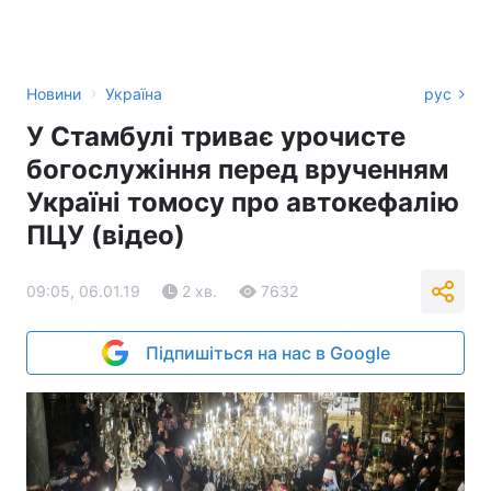
›
Новини
Україна
рус
У Стамбулі триває урочисте
богослужіння перед врученням
Україні томосу про автокефалію
ПЦУ (відео)
09:05, 06.01.19
2 хв.
7632
Підпишіться на нас в Google