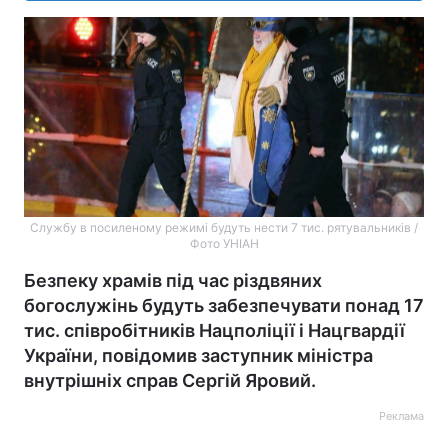
Службу в посиленому режимі будуть нести 7 тис. рятувальників /
Фото УНІАН
Безпеку храмів під час різдвяних
богослужінь будуть забезпечувати понад 17
тис. співробітників Нацполіції і Нацгвардії
України, повідомив заступник міністра
внутрішніх справ Сергій Яровий.
Реклама