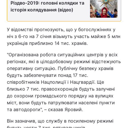
Різдво-2019: головні колядки та
історія колядування (відео)
У відомстві прогнозують, що у богослужіннях у
ніч з 6-го на 7 січня візьмуть участь майже 5 млн
українців приблизно 14 тис. храмів.
"Організована робота ситуаційних центрів у всіх
регіонах, які в цілодобовому режимі відстежують
оперативну ситуацію. Публічну безпеку храмів
будуть забезпечувати понад 17 тис.
співробітників Нацполиції і Нацгвардії. Ще
близько 7 тис. правоохоронців будуть залучені
до охорони громадського порядку на вулицях
міст, вони будуть патрулювати населені пункти
та автодороги", – сказав Яровий.
Він зазначив, що службу в посиленому режимі
будуть нести 7 тис. рятувальників.