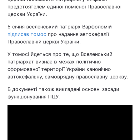
предстоятелем єдиної помісної Православної
церкви України.
5 січня вселенський патріарх Варфоломій
підписав томос
про надання автокефалії
Православній церкві України.
У томосі йдеться про те, що Вселенський
патріархат визнає в межах політично
сформованої території України канонічно
автокефальну, самоврядну православну церкву.
В документі також викладені основні засади
функціонування ПЦУ.