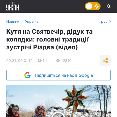
›
Новини
Україна
рус
Кутя на Святвечір, дідух та
колядки: головні традиції
зустрічі Різдва (відео)
09:31, 06.01.19
1 хв.
12810
Підпишіться на нас в Google