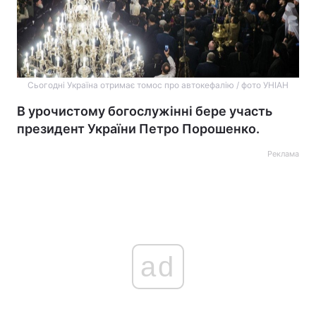
Сьогодні Україна отримає томос про автокефалію / фото УНІАН
В урочистому богослужінні бере участь
президент України Петро Порошенко.
Реклама
ad