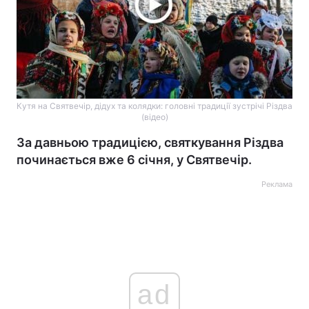
Кутя на Святвечір, дідух та колядки: головні традиції зустрічі Різдва
(відео)
За давньою традицією, святкування Різдва
починається вже 6 січня, у Святвечір.
Реклама
ad