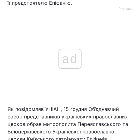
її предстоятелю Епіфанію.
Реклама
ad
Як повідомляв УНІАН, 15 грудня Об’єднавчий
собор представників українських православних
церков обрав митрополита Переяславського та
Білоцерківського Української православної
церкви Київського патріархату Епіфанія