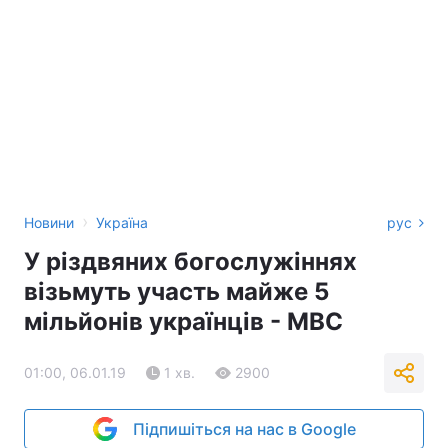
›
Новини
Україна
рус
У різдвяних богослужіннях
візьмуть участь майже 5
мільйонів українців - МВС
01:00, 06.01.19
1 хв.
2900
Підпишіться на нас в Google