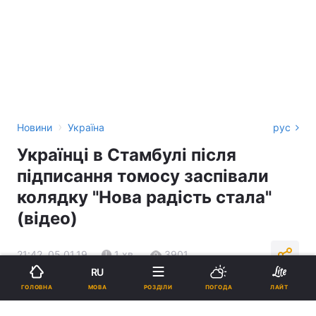
›
Новини
Україна
рус
Українці в Стамбулі після
підписання томосу заспівали
колядку "Нова радість стала"
(відео)
21:42, 05.01.19
1 хв.
3901
RU
МОВА
ГОЛОВНА
РОЗДІЛИ
ПОГОДА
ЛАЙТ
Підпишіться на нас в Google