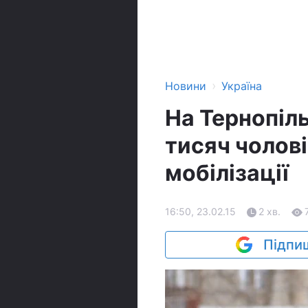
›
Новини
Україна
На Тернопіл
тисяч чолові
мобілізації
16:50, 23.02.15
2 хв.
Підпиш