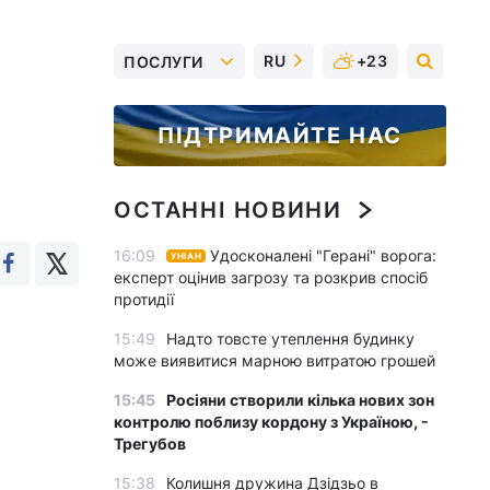
RU
+23
ПОСЛУГИ
ПІДТРИМАЙТЕ НАС
ОСТАННІ НОВИНИ
16:09
Удосконалені "Герані" ворога:
УНІАН
експерт оцінив загрозу та розкрив спосіб
протидії
15:49
Надто товсте утеплення будинку
може виявитися марною витратою грошей
15:45
Росіяни створили кілька нових зон
контролю поблизу кордону з Україною, -
Трегубов
15:38
Колишня дружина Дзідзьо в