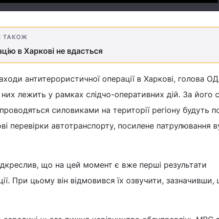
Е ТАКОЖ
цію в Харкові не вдасться
аходи антитерористичної операції в Харкові, голова О
з них лежить у рамках слідчо-оперативних дій. За його 
 проводяться силовиками на території регіону будуть по
ові перевірки автотранспорту, посилене патрулювання в
дкреслив, що на цей момент є вже перші результати
ії. При цьому він відмовився їх озвучити, зазначивши,