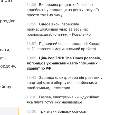
та СБУ
14:05
Випросила рецепт кабачків по-
корейськи у продавця на ринку: готую їх
просто так і на зиму
дрозділи
13:59
Одеса вночі пережила
наймасштабніший удар за весь час
повномасштабної війни, – Коваленко
13:57
Підводний човен, проданий Канаді
за £1, потопив американський крейсер
ати, і
дуть
13:55
Ціль Росії №1: The Times розповів,
як працює український загін "глибоких
кордону,
ударів" по РФ
13:48
Зарядка електрокара від розетки у
квартирі може обернутися серйозними
льйону
проблемами, - електрик
13:30
Газова, електрична чи індукційна:
яка плита готує їжу найшвидше
13:30
Три знаки Зодіаку ось-ось