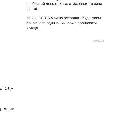
особливий день показала маленького сина
(фото)
15:28
USB-C можна вставляти будь-яким
боком, але один із них може працювати
краще
Реклама
кої ОДА
креслив