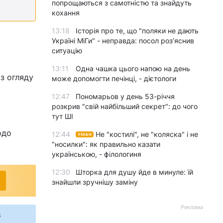
попрощаються з самотністю та знайдуть
кохання
13:18
Історія про те, що "поляки не дають
Україні МіГи" - неправда: посол роз’яснив
ситуацію
13:11
Одна чашка цього напою на день
з огляду
може допомогти печінці, - дієтологи
12:47
Пономарьов у день 53-річчя
розкрив "свій найбільший секрет": до чого
тут ШІ
одо
12:44
Не "костилі", не "коляска" і не
УНІАН
"носилки": як правильно казати
українською, - філологиня
12:30
Шторка для душу йде в минуле: їй
знайшли зручнішу заміну
Реклама
s