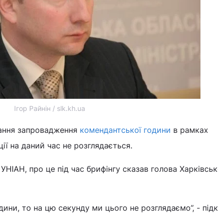
Ігор Райнін / slk.kh.ua
тання запровадження
комендантської години
в рамках
ії на даний час не розглядається.
УНІАН, про це під час брифінгу сказав голова Харківсь
ини, то на цю секунду ми цього не розглядаємо”, - під