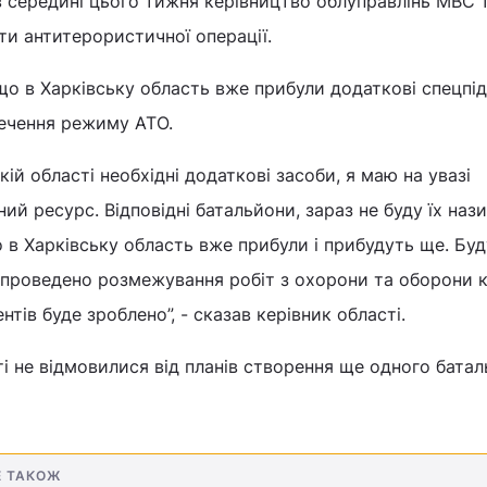
в середині цього тижня керівництво облуправлінь МВС 
ти антитерористичної операції.
що в Харківську область вже прибули додаткові спецпі
печення режиму АТО.
кій області необхідні додаткові засоби, я маю на увазі
 ресурс. Відповідні батальйони, зараз не буду їх назив
 в Харківську область вже прибули і прибудуть ще. Бу
 проведено розмежування робіт з охорони та оборони 
ів буде зроблено”, - сказав керівник області.
ті не відмовилися від планів створення ще одного бата
Е ТАКОЖ