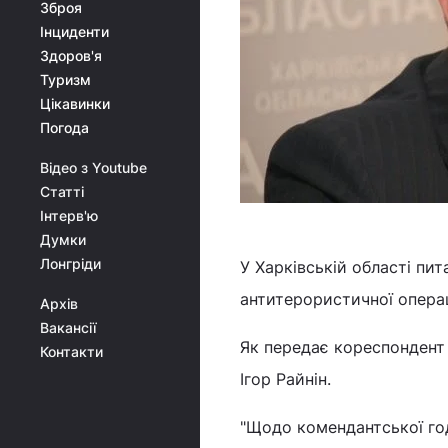
Зброя
Інциденти
Здоров'я
Туризм
Цікавинки
Погода
Відео з Youtube
Статті
Інтерв'ю
Думки
Лонгріди
У Харківській області пи
антитерористичної операц
Архів
Вакансії
Як передає кореспондент 
Контакти
Ігор Райнін.
"Щодо комендантської год