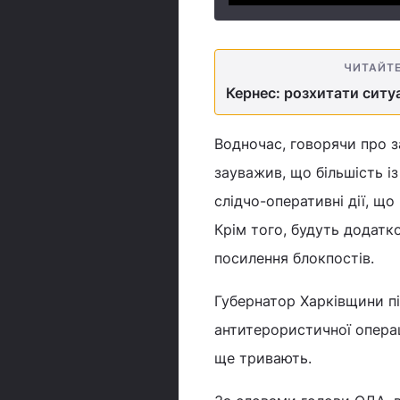
ЧИТАЙТ
Кернес: розхитати ситуа
Водночас, говорячи про з
зауважив, що більшість і
слідчо-оперативні дії, що
Крім того, будуть додатк
посилення блокпостів.
Губернатор Харківщини пі
антитерористичної операц
ще тривають.