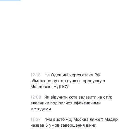
12:18
На Одещині через атаку РФ
обмежено рух до пунктів пропуску з
Молдовою, – ДПСУ
12:08
Як відучити кота залазити на стіл:
власники поділилися ефективними
методами
11:57
"Ми вистоїмо, Москва ляже": Мадяр
назвав 5 умов завершення війни