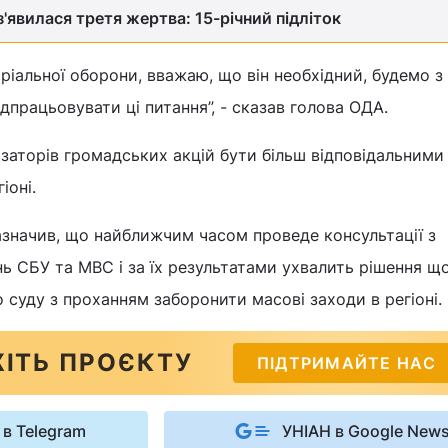
з'явилася третя жертва: 15-річний підліток
іальної оборони, вважаю, що він необхідний, будемо з
дпрацьовувати ці питання”, - сказав голова ОДА.
ізаторів громадських акцій бути більш відповідальними 
іоні.
азначив, що найближчим часом проведе консультації з
ь СБУ та МВС і за їх результатами ухвалить рішення щ
о суду з проханням заборонити масові заходи в регіоні.
ІТЬ ПРОЄКТУ
ПІДТРИМАЙТЕ НАС
 в Telegram
УНІАН в Google New