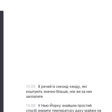
15:23
8 речей із секонд-хенду, які
коштують значно більше, ніж ви за них
заплатите
15:06
У Нью-Йорку знайшли простий
спосіб знизити температуру даху майже на