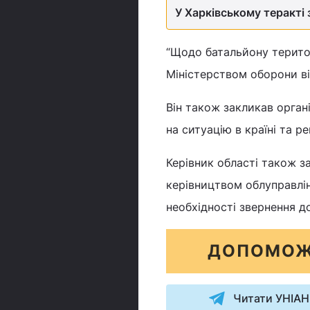
У Харківському теракті 
“Щодо батальйону територ
Міністерством оборони ві
Він також закликав орган
на ситуацію в країні та рег
Керівник області також з
керівництвом облуправлін
необхідності звернення д
ДОПОМОЖ
Читати УНІАН