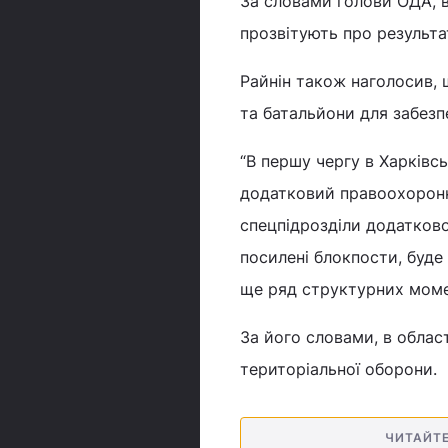
За словами голови ОДА, 
прозвітують про результа
Райнін також наголосив, 
та батальйони для забез
“В першу чергу в Харківсь
додатковий правоохоронний
спецпідрозділи додатково
посилені блокпости, буде
ще ряд структурних момент
За його словами, в облас
територіальної оборони.
ЧИТАЙТ