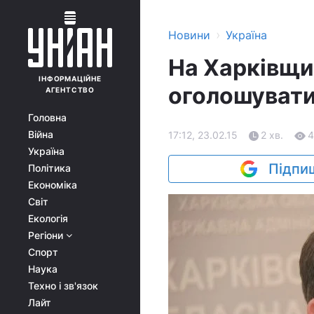
›
Новини
Україна
На Харківщи
ІНФОРМАЦІЙНЕ
оголошувати
АГЕНТСТВО
Головна
Війна
17:12, 23.02.15
2 хв.
4
Україна
Підпиш
Політика
Економіка
Світ
Екологія
Регіони
Спорт
Наука
Техно і зв'язок
Лайт