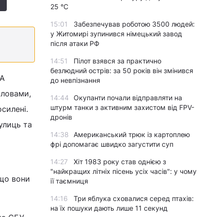
25 °C
15:01
Забезпечував роботою 3500 людей:
у Житомирі зупинився німецький завод
після атаки РФ
14:51
Пілот взявся за практично
безлюдний острів: за 50 років він змінився
ДА
до невпізнання
словами,
14:44
Окупанти почали відправляти на
штурм танки з активним захистом від FPV-
силені.
дронів
улиць та
14:38
Американський трюк із картоплею
фрі допомагає швидко загустити суп
14:27
Хіт 1983 року став однією з
"найкращих літніх пісень усіх часів": у чому
 що вони
її таємниця
14:16
Три яблука сховалися серед птахів:
на їх пошуки дають лише 11 секунд