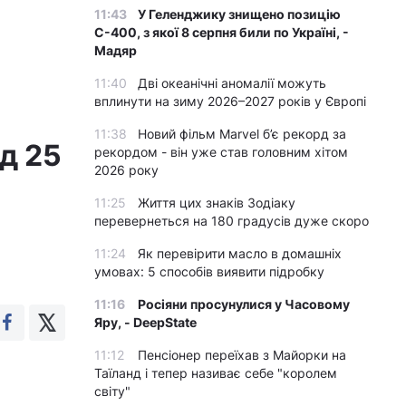
11:43
У Геленджику знищено позицію
С-400, з якої 8 серпня били по Україні, -
Мадяр
11:40
Дві океанічні аномалії можуть
вплинути на зиму 2026–2027 років у Європі
11:38
Новий фільм Marvel б’є рекорд за
д 25
рекордом - він уже став головним хітом
2026 року
11:25
Життя цих знаків Зодіаку
перевернеться на 180 градусів дуже скоро
11:24
Як перевірити масло в домашніх
умовах: 5 способів виявити підробку
11:16
Росіяни просунулися у Часовому
Яру, - DeepState
11:12
Пенсіонер переїхав з Майорки на
Таїланд і тепер називає себе "королем
світу"