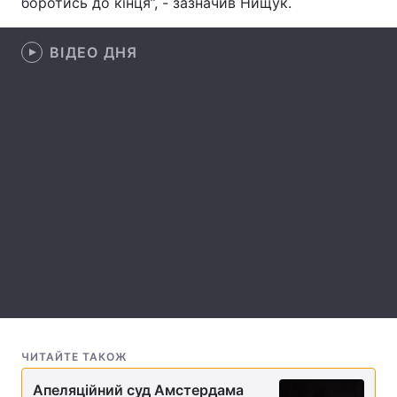
боротись до кінця”, - зазначив Нищук.
Лонгріди
ВІДЕО ДНЯ
Відео з Youtube
Статті
Інтерв'ю
Думки
Архів
Вакансії
Контакти
Послуги
ЧИТАЙТЕ ТАКОЖ
Апеляційний суд Амстердама