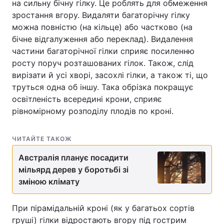
на сильну бічну гілку. Це роблять для обмеження
зростання вгору. Видаляти багаторічну гілку
можна повністю (на кільце) або частково (на
бічне відгалуження або переклад). Видалення
частини багаторічної гілки сприяє посиленню
росту поруч розташованих гілок. Також, слід
вирізати й усі хворі, засохлі гілки, а також ті, що
труться одна об іншу. Така обрізка покращує
освітленість всередині крони, сприяє
рівномірному розподілу плодів по кроні.
ЧИТАЙТЕ ТАКОЖ
Австралія планує посадити
мільярд дерев у боротьбі зі
зміною клімату
При пірамідальній кроні (як у багатьох сортів
груші) гілки відростають вгору під гострим