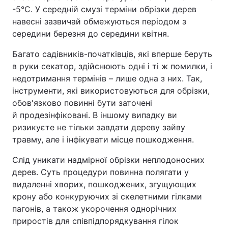
-5°C. У середній смузі терміни обрізки дерев
навесні зазвичай обмежуються періодом з
середини березня до середини квітня.
Багато садівників-початківців, які вперше беруть
в руки секатор, здійснюють одні і ті ж помилки, і
недотримання термінів – лише одна з них. Так,
інструменти, які використовуються для обрізки,
обов'язково повинні бути заточені
й продезінфіковані. В іншому випадку ви
ризикуєте не тільки завдати дереву зайву
травму, але і інфікувати місце пошкодження.
Слід уникати надмірної обрізки неплодоносних
дерев. Суть процедури повинна полягати у
видаленні хворих, пошкоджених, згущующих
крону або конкуруючих зі скелетними гілками
пагонів, а також укорочення однорічних
приростів для співпідпорядкування гілок