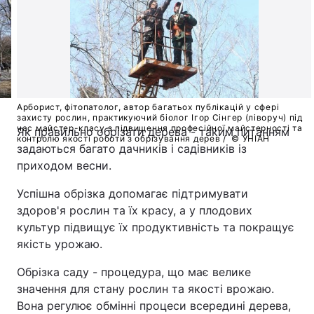
Арборист, фітопатолог, автор багатьох публікацій у сфері
захисту рослин, практикуючий біолог Ігор Сінгер (ліворуч) під
час майстер-класу з підвищення професійної майстерності та
Як правильно обрізати дерева - таким питанням
контролю якості роботи з обрізування дерев /
© УНІАН
задаються багато дачників і садівників із
приходом весни.
Успішна обрізка допомагає підтримувати
здоров'я рослин та їх красу, а у плодових
культур підвищує їх продуктивність та покращує
якість урожаю.
Обрізка саду - процедура, що має велике
значення для стану рослин та якості врожаю.
Вона регулює обмінні процеси всередині дерева,