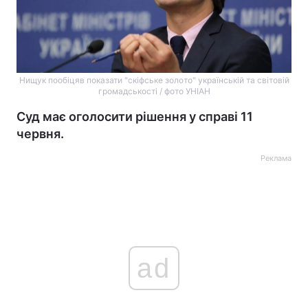
Нищук пообіцяв показати "скіфське золото" українській та світовій
громадськості / фото УНІАН
Суд має оголосити рішення у справі 11
червня.
Реклама
ad