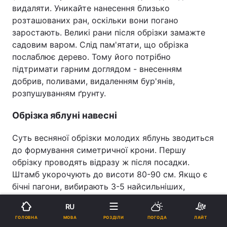
видаляти. Уникайте нанесення близько
розташованих ран, оскільки вони погано
заростають. Великі рани після обрізки замажте
садовим варом. Слід пам'ятати, що обрізка
послаблює дерево. Тому його потрібно
підтримати гарним доглядом - внесенням
добрив, поливами, видаленням бур'янів,
розпушуванням ґрунту.
Обрізка яблуні навесні
Суть весняної обрізки молодих яблунь зводиться
до формування симетричної крони. Першу
обрізку проводять відразу ж після посадки.
Штамб укорочують до висоти 80-90 см. Якщо є
бічні пагони, вибирають 3-5 найсильніших,
спрямованих у різні сторони, і вкорочують їх на
RU
1/4-1/3 довжини. Якщо бічних пагонів немає, цю
МОВА
ГОЛОВНА
РОЗДІЛИ
ПОГОДА
ЛАЙТ
процедуру проводять навесні наступного року.