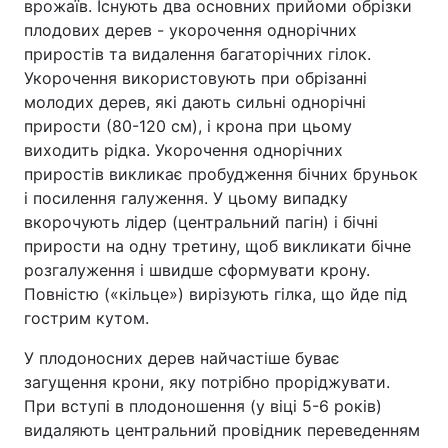
врожаїв. Існують два основних прийоми обрізки
плодових дерев - укорочення однорічних
приростів та видалення багаторічних гілок.
Укорочення використовують при обрізанні
молодих дерев, які дають сильні однорічні
прирости (80-120 см), і крона при цьому
виходить рідка. Укорочення однорічних
приростів викликає пробудження бічних бруньок
і посилення галуження. У цьому випадку
вкорочують лідер (центральний пагін) і бічні
прирости на одну третину, щоб викликати бічне
розгалуження і швидше сформувати крону.
Повністю («кільце») вирізують гілка, що йде під
гострим кутом.
У плодоносних дерев найчастіше буває
загущення крони, яку потрібно проріджувати.
При вступі в плодоношення (у віці 5-6 років)
видаляють центральний провідник переведенням