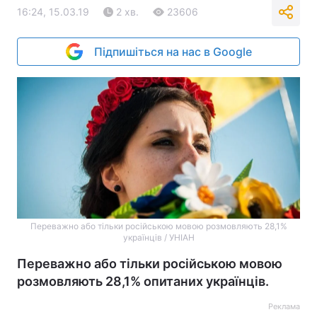
16:24, 15.03.19
2 хв.
23606
Підпишіться на нас в Google
Переважно або тільки російською мовою розмовляють 28,1%
українців / УНІАН
Переважно або тільки російською мовою
розмовляють 28,1% опитаних українців.
Реклама