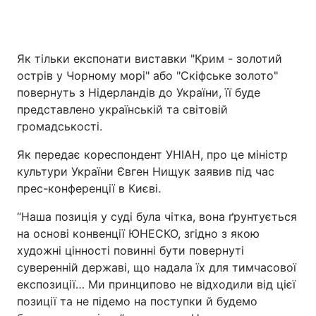
Як тільки експонати виставки "Крим - золотий
Головна
Війна
острів у Чорному морі" або "Скіфське золото"
повернуть з Нідерландів до України, її буде
Україна
Політика
представлено українській та світовій
Економіка
Світ
громадськості.
Як передає кореспондент УНІАН, про це міністр
Спорт
Наука
культури України Євген Нищук заявив під час
Техно і зв'язок
Лайт
прес-конференції в Києві.
“Наша позиція у суді була чітка, вона ґрунтується
Зброя
Інциденти
на основі конвенції ЮНЕСКО, згідно з якою
Здоров'я
Туризм
художні цінності повинні бути повернуті
суверенній державі, що надала їх для тимчасової
Цікавинки
Погода
експозиції… Ми принципово не відходили від цієї
позиції та не підемо на поступки й будемо
Екологія
Регіони