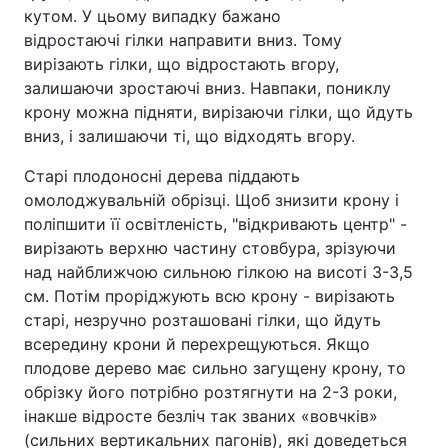
кутом. У цьому випадку бажано
відростаючі гілки направити вниз. Тому
вирізають гілки, що відростають вгору,
залишаючи зростаючі вниз. Навпаки, пониклу
крону можна підняти, вирізаючи гілки, що йдуть
вниз, і залишаючи ті, що відходять вгору.
Старі плодоносні дерева піддають
омолоджувальній обрізці. Щоб знизити крону і
поліпшити її освітленість, "відкривають центр" -
вирізають верхню частину стовбура, зрізуючи
над найближчою сильною гілкою на висоті 3-3,5
см. Потім проріджують всю крону - вирізають
старі, незручно розташовані гілки, що йдуть
всередину крони й перехрещуються. Якщо
плодове дерево має сильно загущену крону, то
обрізку його потрібно розтягнути на 2-3 роки,
інакше відросте безліч так званих «вовчків»
(сильних вертикальних пагонів), які доведеться