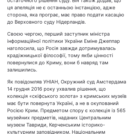
остаточного рішення суду. Він також додав, що
ця апеляція не є останньою інстанцією, адже
сторона, яка програє, має право подати касацію
до Верховного суду Нідерландів.
Своєю чергою, перший заступник міністра
інформаційної політики України Еміне Джеппар
наголосила, що Росія завжди дотримувалась
крадіжницької філософії, тому якби цінності
повернулися до Криму, вони б навряд там
залишились.
Як повідомляв УНІАН, Окружний суд Амстердама
14 грудня 2016 року ухвалив рішення, що
колекція «скіфського золота» з кримських музеїв
має бути повернута Україні, а не в окупований
Росією Крим. Предметом спору є колекція із 565
музейних предметів, наданих Центральним
музеєм Тавриди, Керченським історико-
культурним заповідником, Національним