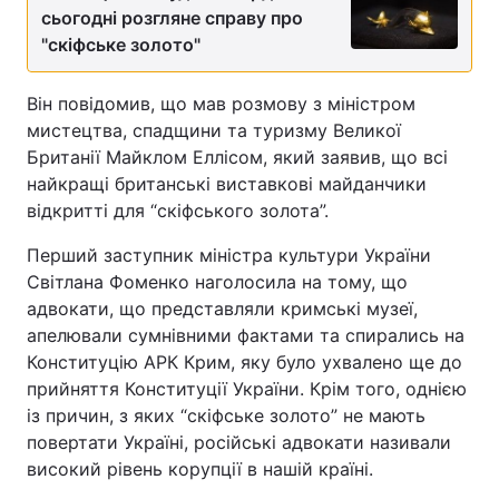
сьогодні розгляне справу про
Тема оформлення
"скіфське золото"
Він повідомив, що мав розмову з міністром
мистецтва, спадщини та туризму Великої
Британії Майклом Еллісом, який заявив, що всі
найкращі британські виставкові майданчики
відкритті для “скіфського золота”.
Перший заступник міністра культури України
Світлана Фоменко наголосила на тому, що
адвокати, що представляли кримські музеї,
апелювали сумнівними фактами та спирались на
Конституцію АРК Крим, яку було ухвалено ще до
прийняття Конституції України. Крім того, однією
із причин, з яких “скіфське золото” не мають
повертати Україні, російські адвокати називали
високий рівень корупції в нашій країні.