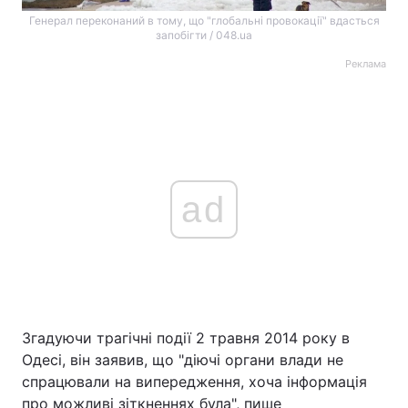
Генерал переконаний в тому, що "глобальні провокації" вдасться
запобігти / 048.ua
Реклама
ad
Згадуючи трагічні події 2 травня 2014 року в
Одесі, він заявив, що "діючі органи влади не
спрацювали на випередження, хоча інформація
про можливі зіткненнях була", пише