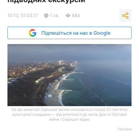
10:12, 07.03.17
1 хв.
884
Підпишіться на нас в Google
На дні акваторії Одеської затоки знаходиться понад 20 пам'яток
культурної спадщини — від античності до часів Другої Світової
війни / Скріншот відео
Реклама