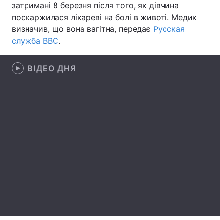
затримані 8 березня після того, як дівчина
поскаржилася лікареві на болі в животі. Медик
визначив, що вона вагітна, передає
Русская
служба ВВС
.
Головна
Війна
Україна
Політика
ВІДЕО ДНЯ
Економіка
Світ
Спорт
Наука
Техно і зв'язок
Лайт
Зброя
Інциденти
Здоров'я
Туризм
Цікавинки
Погода
Екологія
Регіони