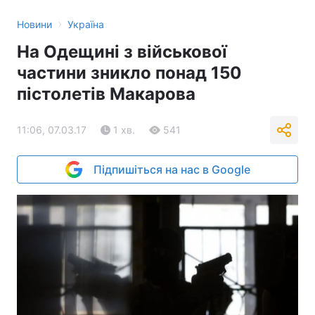
›
Новини
Україна
На Одещині з військової
частини зникло понад 150
пістолетів Макарова
11:06, 07.03.17
1 хв.
541
Підпишіться на нас в Google