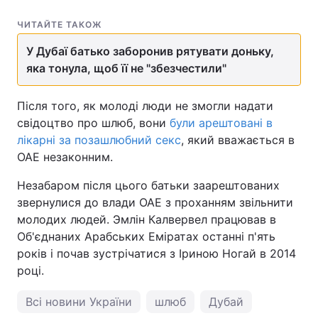
Лонгріди
ЧИТАЙТЕ ТАКОЖ
У Дубаї батько заборонив рятувати доньку,
Відео з Youtube
Статті
яка тонула, щоб її не "збезчестили"
Інтерв'ю
Думки
Після того, як молоді люди не змогли надати
свідоцтво про шлюб, вони
були арештовані в
Архів
Вакансії
лікарні за позашлюбний секс
, який вважається в
ОАЕ незаконним.
Контакти
Незабаром після цього батьки заарештованих
Послуги
звернулися до влади ОАЕ з проханням звільнити
молодих людей. Эмлін Калвервел працював в
Об'єднаних Арабських Еміратах останні п'ять
років і почав зустрічатися з Іриною Ногай в 2014
році.
Всі новини України
шлюб
Дубай