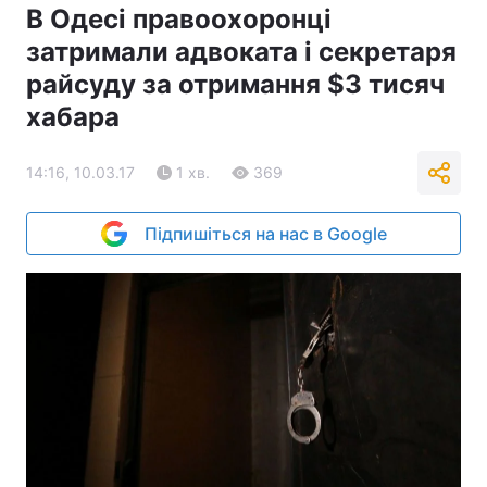
В Одесі правоохоронці
затримали адвоката і секретаря
райсуду за отримання $3 тисяч
хабара
14:16, 10.03.17
1 хв.
369
Підпишіться на нас в Google