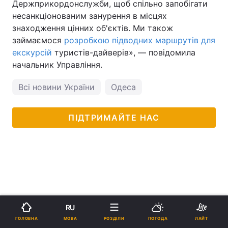
Держприкордонслужби, щоб спільно запобігати
несанкціонованим занурення в місцях
знаходження цінних об'єктів. Ми також
займаємося
розробкою підводних маршрутів для
екскурсій
туристів-дайверів», — повідомила
начальник Управління.
Всі новини України
Одеса
ПІДТРИМАЙТЕ НАС
RU
МОВА
ГОЛОВНА
РОЗДІЛИ
ПОГОДА
ЛАЙТ