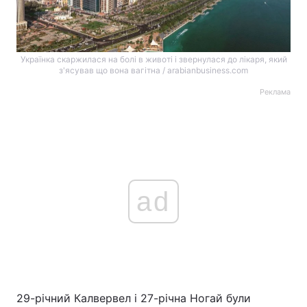
Українка скаржилася на болі в животі і звернулася до лікаря, який
з'ясував що вона вагітна / arabianbusiness.com
Реклама
ad
29-річний Калвервел і 27-річна Ногай були