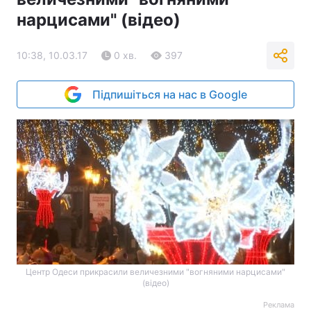
нарцисами" (відео)
10:38, 10.03.17
0 хв.
397
Підпишіться на нас в Google
Центр Одеси прикрасили величезними "вогняними нарцисами"
(відео)
Реклама