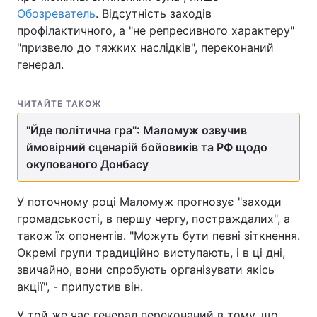
Обозреватель
. Відсутність заходів
профілактичного, а "не репресивного характеру"
"призвело до тяжких наслідків", переконаний
генерал.
ЧИТАЙТЕ ТАКОЖ
"Йде політична гра": Маломуж озвучив
ймовірний сценарій бойовиків та РФ щодо
окупованого Донбасу
У поточному році Маломуж прогнозує "заходи
громадськості, в першу чергу, постраждалих", а
також їх опонентів. "Можуть бути певні зіткнення.
Окремі групи традиційно виступають, і в ці дні,
звичайно, вони спробують організувати якісь
акції", - припустив він.
У той же час генерал переконаний в тому, що