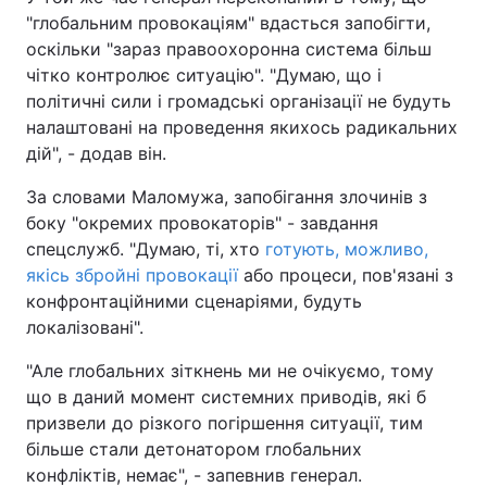
"глобальним провокаціям" вдасться запобігти,
оскільки "зараз правоохоронна система більш
чітко контролює ситуацію". "Думаю, що і
політичні сили і громадські організації не будуть
налаштовані на проведення якихось радикальних
дій", - додав він.
За словами Маломужа, запобігання злочинів з
боку "окремих провокаторів" - завдання
спецслужб. "Думаю, ті, хто
готують, можливо,
якісь збройні провокації
або процеси, пов'язані з
конфронтаційними сценаріями, будуть
локалізовані".
"Але глобальних зіткнень ми не очікуємо, тому
що в даний момент системних приводів, які б
призвели до різкого погіршення ситуації, тим
більше стали детонатором глобальних
конфліктів, немає", - запевнив генерал.