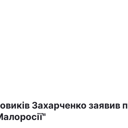
овиків Захарченко заявив 
Малоросії"