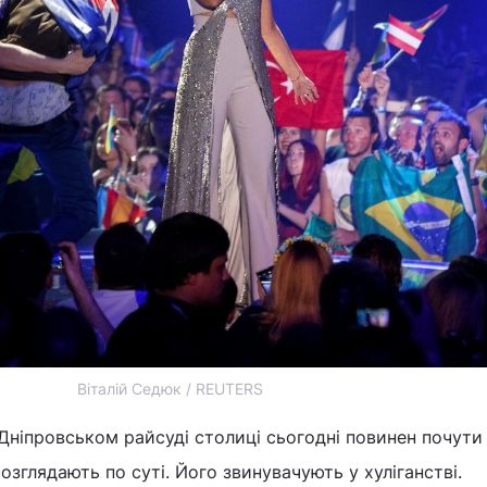
Віталій Седюк / REUTERS
Дніпровськом райсуді столиці сьогодні повинен почути 
озглядають по суті. Його звинувачують у хуліганстві.