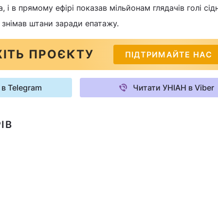
, і в прямому ефірі показав мільйонам глядачів голі сідн
 знімав штани заради епатажу.
ІТЬ ПРОЄКТУ
ПІДТРИМАЙТЕ НАС
 в Telegram
Читати УНІАН в Viber
ІВ