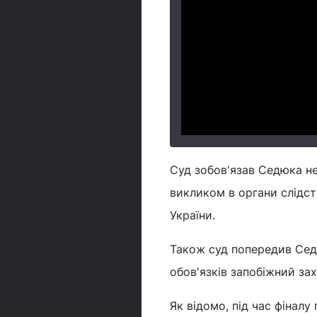
Суд зобов'язав Седюка н
викликом в органи слідств
України.
Також суд попередив Седю
обов'язків запобіжний за
Як відомо, під час фінал