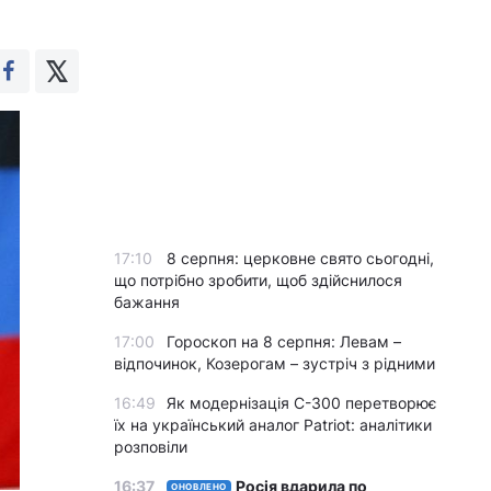
17:10
8 серпня: церковне свято сьогодні,
що потрібно зробити, щоб здійснилося
бажання
17:00
Гороскоп на 8 серпня: Левам –
відпочинок, Козерогам – зустріч з рідними
16:49
Як модернізація С-300 перетворює
їх на український аналог Patriot: аналітики
розповіли
16:37
Росія вдарила по
ОНОВЛЕНО