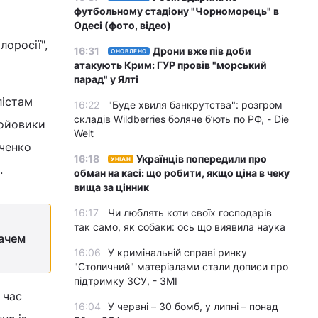
футбольному стадіону "Чорноморець" в
Одесі (фото, відео)
оросії",
16:31
Дрони вже пів доби
ОНОВЛЕНО
атакують Крим: ГУР провів "морський
парад" у Ялті
лістам
16:22
"Буде хвиля банкрутства": розгром
складів Wildberries боляче бʼють по РФ, - Die
бойовики
Welt
рченко
16:18
Українців попередили про
УНІАН
.
обман на касі: що робити, якщо ціна в чеку
вища за цінник
16:17
Чи люблять коти своїх господарів
так само, як собаки: ось що виявила наука
вачем
16:06
У кримінальній справі ринку
"Столичний" матеріалами стали дописи про
підтримку ЗСУ, - ЗМІ
 час
16:04
У червні – 30 бомб, у липні – понад