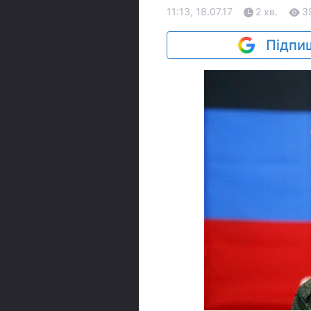
11:13, 18.07.17
2 хв.
3
Підпиш