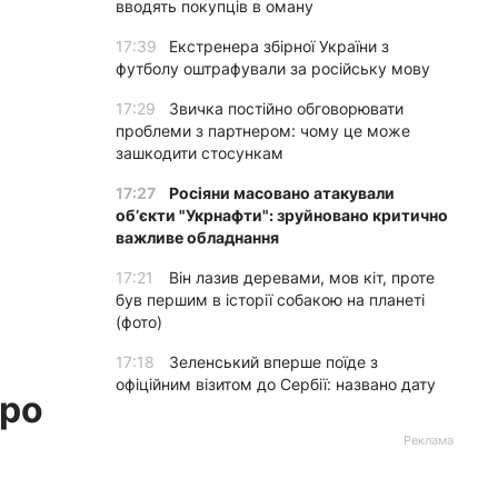
вводять покупців в оману
17:39
Екстренера збірної України з
футболу оштрафували за російську мову
17:29
Звичка постійно обговорювати
проблеми з партнером: чому це може
зашкодити стосункам
17:27
Росіяни масовано атакували
обʼєкти "Укрнафти": зруйновано критично
важливе обладнання
17:21
Він лазив деревами, мов кіт, проте
був першим в історії собакою на планеті
(фото)
17:18
Зеленський вперше поїде з
офіційним візитом до Сербії: названо дату
про
Реклама