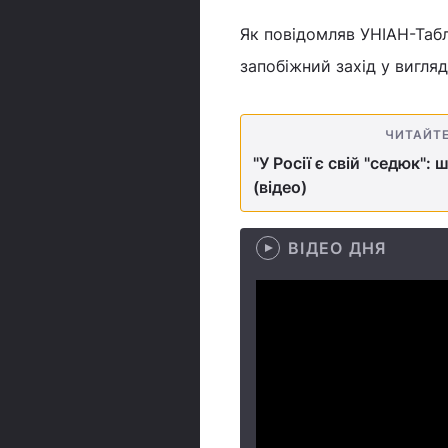
Як повідомляв УНІАН-Таб
запобіжний захід у вигляд
ЧИТАЙТ
"У Росії є свій "седюк":
(відео)
ВІДЕО ДНЯ