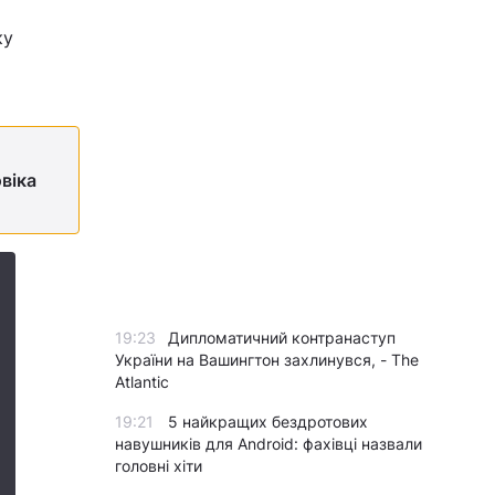
ку
овіка
19:23
Дипломатичний контранаступ
України на Вашингтон захлинувся, - The
Atlantic
19:21
5 найкращих бездротових
навушників для Android: фахівці назвали
головні хіти