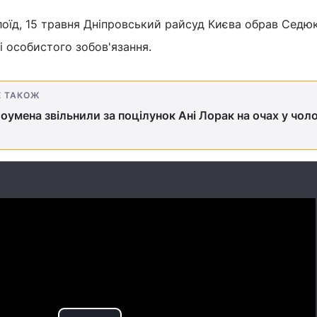
лоїд, 15 травня Дніпровський райсуд Києва обрав Седю
і особистого зобов'язання.
Е ТАКОЖ
 шоумена звільнили за поцілунок Ані Лорак на очах у чол