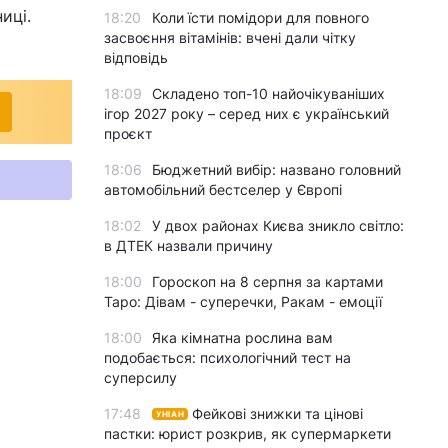
иці.
18:20
Коли їсти помідори для повного
засвоєння вітамінів: вчені дали чітку
відповідь
18:09
Складено топ-10 найочікуваніших
ігор 2027 року – серед них є український
проєкт
18:06
Бюджетний вибір: названо головний
автомобільний бестселер у Європі
18:02
У двох районах Києва зникло світло:
в ДТЕК назвали причину
18:00
Гороскоп на 8 серпня за картами
Таро: Дівам - суперечки, Ракам - емоції
18:00
Яка кімнатна рослина вам
подобається: психологічний тест на
суперсилу
17:48
Фейкові знижки та цінові
УНІАН
пастки: юрист розкрив, як супермаркети