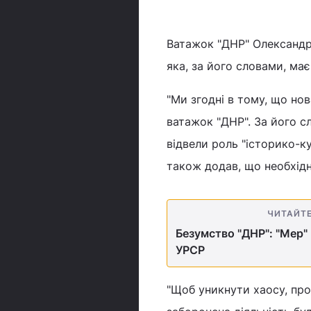
Ватажок "ДНР" Олександр 
яка, за його словами, має
"Ми згодні в тому, що но
ватажок "ДНР". За його с
відвели роль "історико-к
також додав, що необхідн
ЧИТАЙТ
Безумство "ДНР": "Мер"
УРСР
"Щоб уникнути хаосу, про