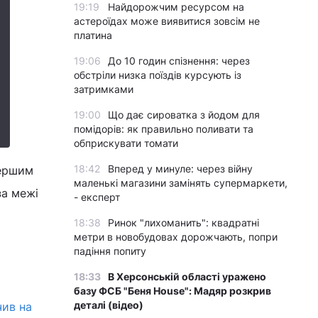
19:19
Найдорожчим ресурсом на
астероїдах може виявитися зовсім не
платина
19:06
До 10 годин спізнення: через
обстріли низка поїздів курсують із
затримками
19:00
Що дає сироватка з йодом для
помідорів: як правильно поливати та
обприскувати томати
18:42
Вперед у минуле: через війну
першим
маленькі магазини замінять супермаркети,
за межі
- експерт
18:38
Ринок "лихоманить": квадратні
метри в новобудовах дорожчають, попри
падіння попиту
18:33
В Херсонській області уражено
базу ФСБ "Беня House": Мадяр розкрив
деталі (відео)
чив на