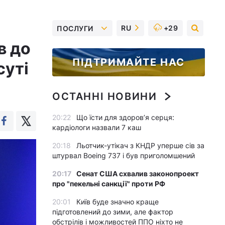
RU
+29
ПОСЛУГИ
в до
ПІДТРИМАЙТЕ НАС
суті
ОСТАННІ НОВИНИ
20:22
Що їсти для здоров’я серця:
кардіологи назвали 7 каш
20:18
Льотчик-утікач з КНДР уперше сів за
штурвал Boeing 737 і був приголомшений
20:17
Сенат США схвалив законопроект
про "пекельні санкції" проти РФ
20:01
Київ буде значно краще
підготовлений до зими, але фактор
обстрілів і можливостей ППО ніхто не