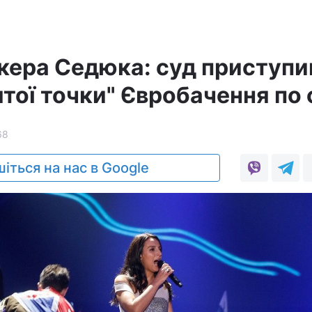
кера Седюка: суд приступи
ятої точки" Євробачення по 
68
іться на нас в Google