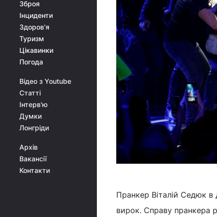
Зброя
Інциденти
Здоров'я
Туризм
Цікавинки
Погода
Відео з Youtube
Статті
Інтерв'ю
Думки
Лонгріди
Архів
Вакансії
Контакти
Пранкер Віталій Седюк в 
вирок. Справу пранкера р