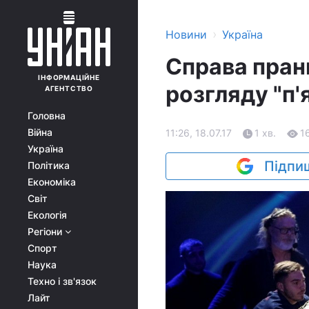
›
Новини
Україна
Справа пран
ІНФОРМАЦІЙНЕ
розгляду "п'
АГЕНТСТВО
Головна
Війна
11:26, 18.07.17
1 хв.
1
Україна
Підпиш
Політика
Економіка
Світ
Екологія
Регіони
Спорт
Наука
Техно і зв'язок
Лайт