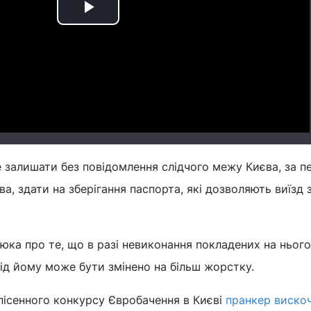
Play
Video
е залишати без повідомлення слідчого межу Києва, за 
а, здати на зберігання паспорта, які дозволяють виїзд 
ка про те, що в разі невиконання покладених на нього
хід йому може бути змінено на більш жорстку.
у пісенного конкурсу Євробачення в Києві
пранкер виско