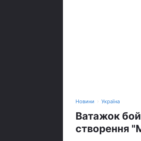
›
Новини
Україна
Ватажок бой
створення "