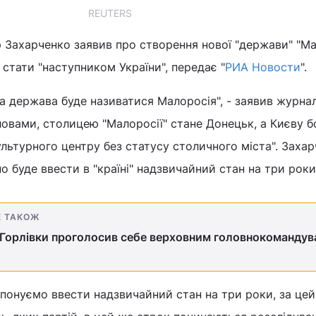
REUTERS
Захарченко заявив про створення нової "держави" "Мал
 стати "наступником України", передає "
Р
ИА Новости
".
ва держава буде називатися Малоросія", - заявив журна
ловами, столицею "Малоросії" стане Донецьк, а Києву 
ультурного центру без статусу столичного міста". Заха
о буде ввести в "країні" надзвичайний стан на три роки
Е ТАКОЖ
 Горлівки проголосив себе верховним головнокоманду
понуємо ввести надзвичайний стан на три роки, за цей