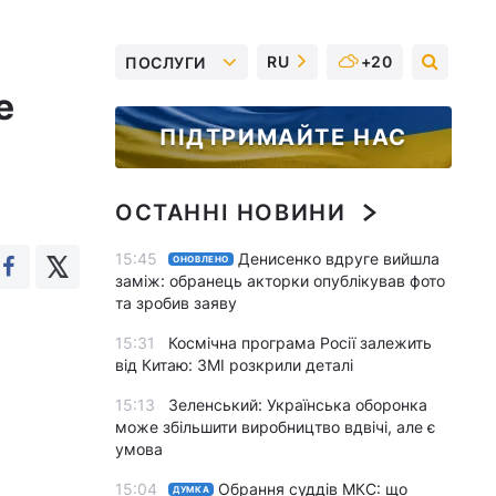
RU
+20
ПОСЛУГИ
е
ПІДТРИМАЙТЕ НАС
ОСТАННІ НОВИНИ
15:45
Денисенко вдруге вийшла
ОНОВЛЕНО
заміж: обранець акторки опублікував фото
та зробив заяву
15:31
Космічна програма Росії залежить
від Китаю: ЗМІ розкрили деталі
15:13
Зеленський: Українська оборонка
може збільшити виробництво вдвічі, але є
умова
15:04
Обрання суддів МКС: що
ДУМКА