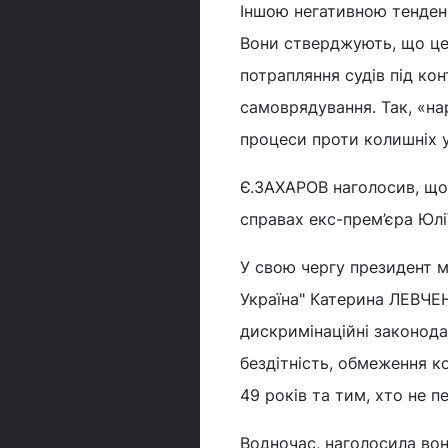
Іншою негативною тенденц
Вони стверджують, що це
потрапляння судів під ко
самоврядування. Так, «на
процеси проти колишніх у
Є.ЗАХАРОВ наголосив, що 
справах екс-прем’єра Юл
У свою чергу президент 
Україна" Катерина ЛЕВЧЕ
дискримінаційні законодав
бездітність, обмеження к
49 років та тим, хто не п
Водночас, наголосила вона