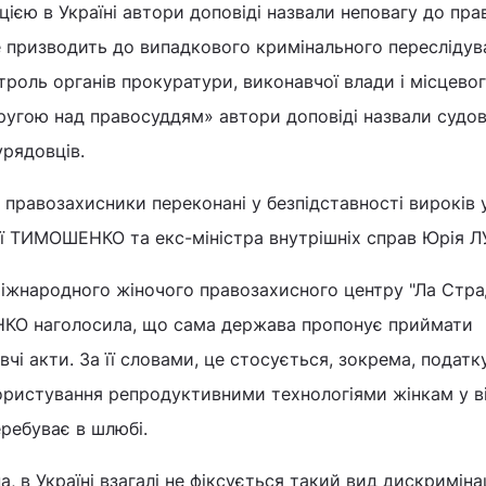
ією в Україні автори доповіді назвали неповагу до пра
 призводить до випадкового кримінального переслідув
нтроль органів прокуратури, виконавчої влади і місцево
ругою над правосуддям» автори доповіді назвали судов
рядовців.
правозахисники переконані у безпідставності вироків 
ії ТИМОШЕНКО та екс-міністра внутрішніх справ Юрія 
міжнародного жіночого правозахисного центру "Ла Стра
НКО наголосила, що сама держава пропонує приймати
чі акти. За її словами, це стосується, зокрема, податк
ористування репродуктивними технологіями жінкам у ві
еребуває в шлюбі.
, в Україні взагалі не фіксується такий вид дискримінац