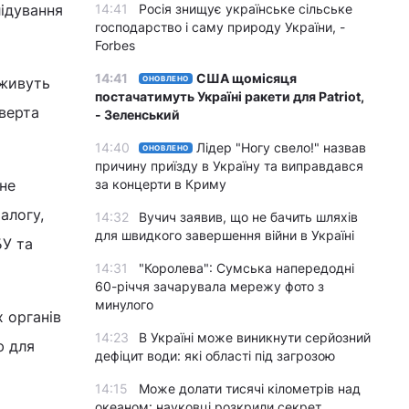
лідування
14:41
Росія знищує українське сільське
господарство і саму природу України, -
Forbes
14:41
США щомісяця
 живуть
ОНОВЛЕНО
постачатимуть Україні ракети для Patriot,
тверта
- Зеленський
14:40
Лідер "Ногу свело!" назвав
ОНОВЛЕНО
причину приїзду в Україну та виправдався
не
за концерти в Криму
алогу,
14:32
Вучич заявив, що не бачить шляхів
для швидкого завершення війни в Україні
БУ та
14:31
"Королева": Сумська напередодні
60-річчя зачарувала мережу фото з
минулого
 органів
14:23
В Україні може виникнути серйозний
ю для
дефіцит води: які області під загрозою
14:15
Може долати тисячі кілометрів над
океаном: науковці розкрили секрет