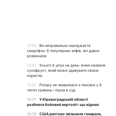
12:50
Ви неправильно заряджаєте
смартфон: 6 популярних міфів, які давно
розвінчали
12:42
Усього 6 штук на день: вчені назвали
сухофрукт, який може здивувати своєю
користю
12:27
Ротару не змирилася з пенсією у 6
тисяч гривень і пішла в суд
12:17
У Кіровоградській області
розбився бойовий вертоліт: що відомо
12:13
США раптово звільнили генерала,