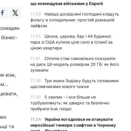
що командував військами у Європі
11:59
Навіщо досвідчені господині кладуть
фольгу в холодильник: простий домашній
лайфхак
громадян
11:55
Школа, церква, бар і 44 будинки:
 бізнес-
пара зі США купила ціле село в Іспанії за
ціною квартири
11:41
Chrome став самовільно скачувати
на диск ШІ-модель розміром 20 ГБ: як його
зупинити
и візи,
11:36
Три знаки Зодіаку будуть головними
м...
щасливчиками нового тижня
ацювати,
11:30
5 хвилин - і оси більше не
турбуватимуть: як швидко та безпечно
прибрати їхнє гніздо
них
11:24
Україна погодилася не атакувати
неросійські танкери з нафтою в Чорному
ьщі та
морі, - Bloomberg