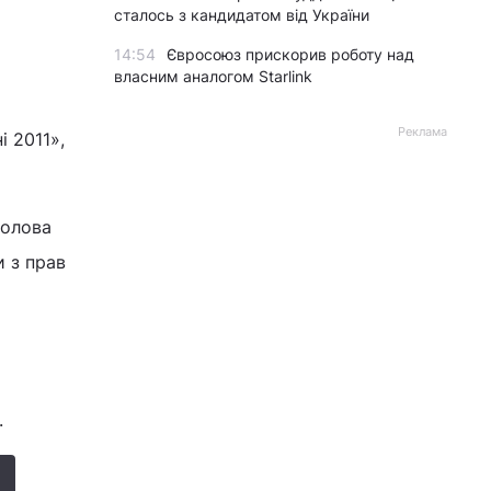
сталось з кандидатом від України
14:54
Євросоюз прискорив роботу над
власним аналогом Starlink
Реклама
і 2011»,
голова
и з прав
.