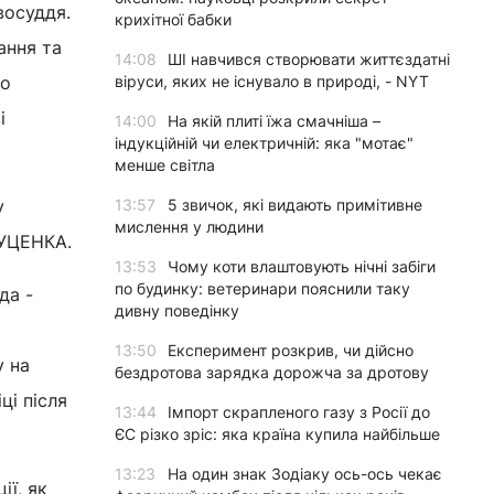
восуддя.
крихітної бабки
ання та
14:08
ШІ навчився створювати життєздатні
го
віруси, яких не існувало в природі, - NYT
і
14:00
На якій плиті їжа смачніша –
індукційній чи електричній: яка "мотає"
менше світла
у
13:57
5 звичок, які видають примітивне
мислення у людини
ЛУЦЕНКА.
13:53
Чому коти влаштовують нічні забіги
по будинку: ветеринари пояснили таку
да -
дивну поведінку
13:50
Експеримент розкрив, чи дійсно
у на
бездротова зарядка дорожча за дротову
ці після
13:44
Імпорт скрапленого газу з Росії до
ЄС різко зріс: яка країна купила найбільше
13:23
На один знак Зодіаку ось-ось чекає
ії, як