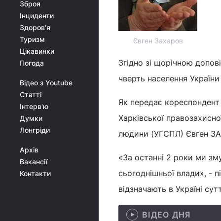
Зброя
Інциденти
Здоров'я
Туризм
Євген Захаров
Цікавинки
Згідно зі щорічною допов
Погода
чверть населення України
Відео з Youtube
Статті
Як передає кореспондент 
Інтерв'ю
Харківської правозахисної
Думки
Лонгріди
людини (УГСПЛ) Євген З
Архів
«За останні 2 роки ми зм
Вакансії
сьогоднішньої влади», - 
Контакти
відзначають в Україні су
ВІДЕО ДНЯ