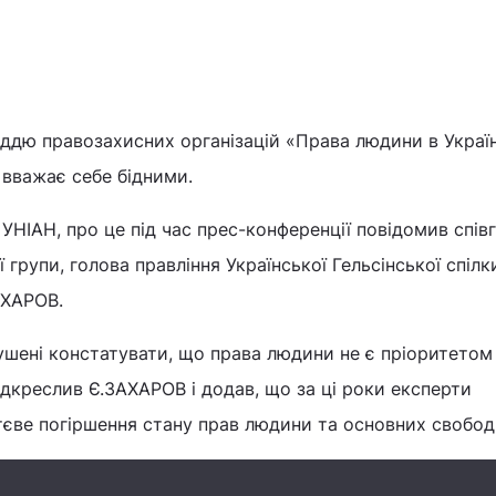
іддю правозахисних організацій «Права людини в Україн
 вважає себе бідними.
УНІАН, про це під час прес-конференції повідомив спів
 групи, голова правління Української Гельсінської спілк
АХАРОВ.
ушені констатувати, що права людини не є пріоритетом
підкреслив Є.ЗАХАРОВ і додав, що за ці роки експерти
ттєве погіршення стану прав людини та основних свобод