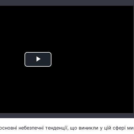
Play
Video
основні небезпечні тенденції, що виникли у цій сфері м