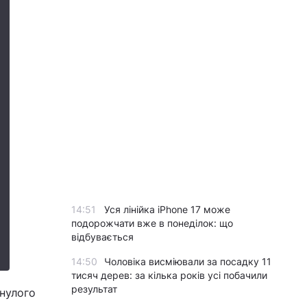
14:51
Уся лінійка iPhone 17 може
подорожчати вже в понеділок: що
відбувається
14:50
Чоловіка висміювали за посадку 11
тисяч дерев: за кілька років усі побачили
результат
инулого