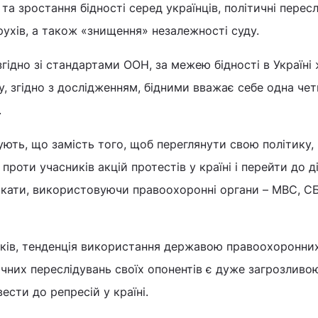
 та зростання бідності серед українців, політичні перес
рухів, а також «знищення» незалежності суду.
згідно зі стандартами ООН, за межею бідності в Україні
, згідно з дослідженням, бідними вважає себе одна че
.
ють, що замість того, щоб переглянути свою політику, 
проти учасників акцій протестів у країні і перейти до ді
якати, використовуючи правоохоронні органи – МВС, С
ків, тенденція використання державою правоохоронних
ичних переслідувань своїх опонентів є дуже загрозливо
ести до репресій у країні.