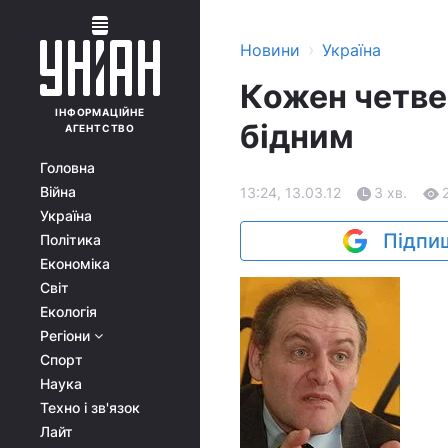
›
Новини
Україна
Кожен четве
ІНФОРМАЦІЙНЕ
бідним
АГЕНТСТВО
Головна
Війна
13:24, 13.03.12
3 хв.
Україна
Підпиш
Політика
Економіка
Світ
Екологія
Регіони
Спорт
Наука
Техно і зв'язок
Лайт