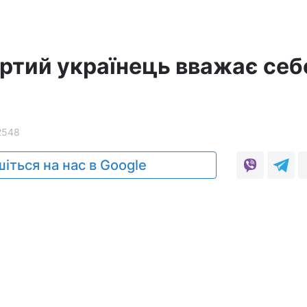
ртий українець вважає себ
2548
іться на нас в Google