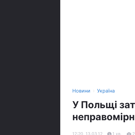
›
Новини
Україна
У Польщі зат
неправомірн
12:20, 13.03.12
1 хв.
2