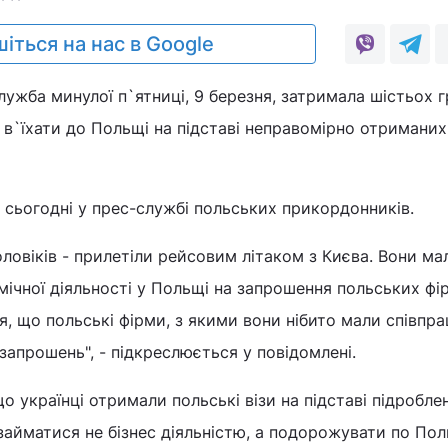
іться на нас в Google
ужба минулої п`ятниці, 9 березня, затримала шістьох 
 в`їхати до Польщі на підставі неправомірно отриманих
сьогодні у прес-службі польських прикордонників.
чоловіків - прилетіли рейсовим літаком з Києва. Вони мал
ічної діяльності у Польщі на запрошення польських фір
я, що польські фірми, з якими вони нібито мали співпр
запрошень", - підкреслюється у повідомлені.
о українці отримали польські візи на підставі підробле
займатися не бізнес діяльністю, а подорожувати по Пол