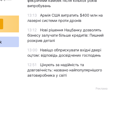
феєричний камбек після кількох років
випробувань
13:13
Армія США витратить $400 млн на
лазерні системи проти дронів
13:12
Нові рішення Нацбанку дозволять
бізнесу залучати більше кредитів: Пишний
розкрив деталі
k
13:00
Навіщо обприскувати вхідні двері
оцтом: відповідь досвідчених господинь
12:51
Цінують за надійність та
довговічність: названо найпопулярнішого
автовиробника у світі
Реклама