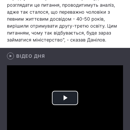
розглядати це питання, проводитимуть аналіз,
Лонгріди
адже так сталося, що переважно чоловіки з
певним життєвим досвідом - 40-50 років,
вирішили отримувати другу-третю освіту. Цим
Відео з Youtube
Статті
питанням, чому так відбувається, буде зараз
займатися міністерство", - сказав Данілов.
Інтерв'ю
Думки
Архів
Вакансії
ВІДЕО ДНЯ
Контакти
Послуги
Play
Video