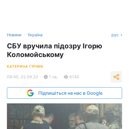
›
Новини
Україна
рус
СБУ вручила підозру Ігорю
Коломойському
КАТЕРИНА ГІРНИК
09:45, 02.09.23
1 хв.
6140
Підпишіться на нас в Google