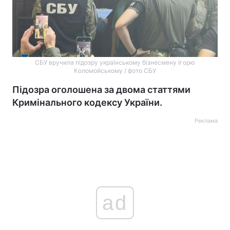
СБУ вручила підозру українському бізнесмену Ігорю
Коломойському / фото СБУ
Підозра оголошена за двома статтями
Кримінального кодексу України.
Реклама
ad