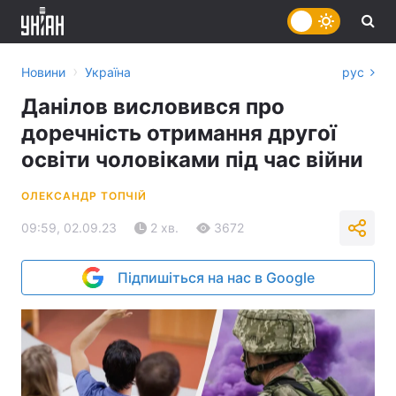
›
Новини
Україна
рус
Данілов висловився про
доречність отримання другої
освіти чоловіками під час війни
ОЛЕКСАНДР ТОПЧІЙ
09:59, 02.09.23
2 хв.
3672
Підпишіться на нас в Google