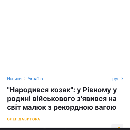
›
Новини
Україна
рус
"Народився козак": у Рівному у
родині військового з'явився на
світ малюк з рекордною вагою
ОЛЕГ ДАВИГОРА
02:27, 02.09.23
3 хв.
6863