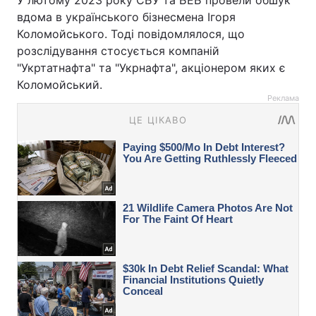
У лютому 2023 року СБУ та БЕБ провели обшук
вдома в українського бізнесмена Ігоря
Коломойського. Тоді повідомлялося, що
розслідування стосується компаній
"Укртатнафта" та "Укрнафта", акціонером яких є
Коломойський.
Реклама