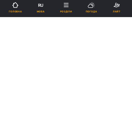
RU
МОВА
ГОЛОВНА
РОЗДІЛИ
ПОГОДА
ЛАЙТ
Підпишіться на нас в Google
Народився хлопчик вагою 6 330 грамів та зростом 65
сантиметрів / колаж УНІАН, фото Суспільне
Дружина військовослужбовця Дмитра
Ангеліна народила на 41 тижні вагітності, а
пологи тривали вісім годин.
Реклама