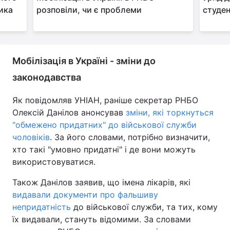
тика
розповіли, чи є проблеми
студен
Мобілізація в Україні - зміни до
законодавства
Як повідомляв УНІАН, раніше секретар РНБО
Олексій Данілов анонсував
зміни, які торкнуться
"обмежено придатних" до військової служби
чоловіків
. За його словами, потрібно визначити,
хто такі "умовно придатні" і де вони можуть
використовуватися.
Також Данілов заявив, що імена лікарів, які
видавали документи про фальшиву
непридатність
до військової служби, та тих, кому
їх видавали, стануть відомими. За словами