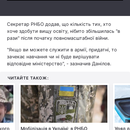
Тема оформлення
Секретар РНБО додав, що кількість тих, хто
хоче здобути вищу освіту, нібито збільшилась "в
рази" після початку повномасштабної війни.
"Якщо ви можете служити в армії, придатні, то
зачекає навчання чи ні буде вирішувати
відповідне міністерство", - зазначив Данілов.
ЧИТАЙТЕ ТАКОЖ:
 кого
Мобілізація в Україні: в РНБО
Уряд д