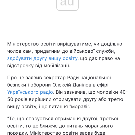
ad
Головна
Війна
Україна
Політика
Міністерство освіти вирішуватиме, чи доцільно
чоловікам, придатним до військової служби,
Економіка
Світ
здобувати другу вищу освіту
, що дає право на
відстрочку від мобілізації.
Спорт
Наука
Про це заявив секретар Ради національної
Техно і зв'язок
Лайт
безпеки і оборони Олексій Данілов в ефірі
Українського радіо
. Він зазначив, що чоловіки 40-
Зброя
Інциденти
50 років вирішили отримувати другу або третю
Здоров'я
Туризм
вищу освіту, і це питання "моралі".
"Те, що стосується отримання другої, третьої
Цікавинки
Погода
освіти, то це ближче до питань морального
Екологія
Регіони
порядку. Міністерство освіти зараз буде