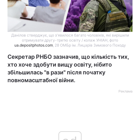
Данілов стверджує, що з'явилося багато чоловіків, які вирішили
отримувати другу-третю освіту / колаж УНІАН, фото
ua.depositphotos.com
, 28 ОМБр ім. Лицарів Зимового Походу
Секретар РНБО зазначив, що кількість тих,
хто хоче здобути вищу освіту, нібито
збільшилась "в рази" після початку
повномасштабної війни.
Реклама