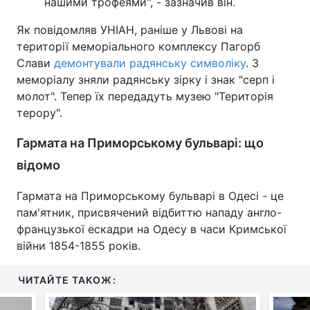
нашими трофеями", - зазначив він.
Як повідомляв УНІАН, раніше у Львові на
території меморіального комплексу Пагорб
Слави
демонтували радянську символіку
. З
меморіалу зняли радянську зірку і знак "серп і
молот". Тепер їх передадуть музею "Територія
терору".
Гармата на Приморському бульварі: що
відомо
Гармата на Приморському бульварі в Одесі - це
пам'ятник, присвячений відбиттю нападу англо-
французької ескадри на Одесу в часи Кримської
війни 1854-1855 років.
ЧИТАЙТЕ ТАКОЖ: