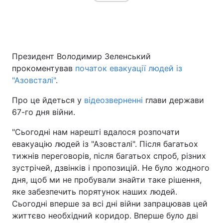
Головна
Війна
Президент Володимир Зеленський
Україна
Політика
прокоментував
початок евакуації людей із
"Азовсталі"
.
Економіка
Світ
Про це йдеться у
відеозверненні
глави держави
Спорт
Наука
67-го дня війни.
Техно і зв'язок
Лайт
"Сьогодні нам нарешті вдалося розпочати
евакуацію людей із "Азовсталі". Після багатьох
Зброя
Інциденти
тижнів переговорів, після багатьох спроб, різних
зустрічей, дзвінків і пропозицій. Не було жодного
Здоров'я
Туризм
дня, щоб ми не пробували знайти таке рішення,
яке забезпечить порятунок наших людей.
Цікавинки
Погода
Сьогодні вперше за всі дні війни запрацював цей
життєво необхідний коридор. Вперше було дві
Екологія
Регіони