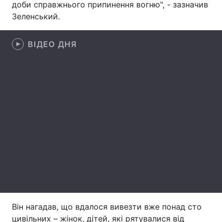
доби справжнього припинення вогню", - зазначив
Зеленський.
Лонгріди
ВІДЕО ДНЯ
Відео з Youtube
Статті
Інтерв'ю
Думки
Архів
Вакансії
Контакти
Послуги
Він нагадав, що вдалося вивезти вже понад сто
цивільних – жінок, дітей, які рятувалися від