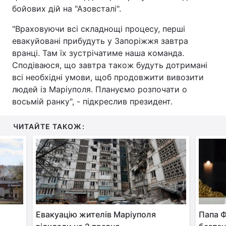
бойових дій на "Азовсталі".
Тема оформлення
"Враховуючи всі складнощі процесу, перші
евакуйовані прибудуть у Запоріжжя завтра
вранці. Там їх зустрічатиме наша команда.
Сподіваюся, що завтра також будуть дотримані
всі необхідні умови, щоб продовжити вивозити
людей із Маріуполя. Плануємо розпочати о
восьмій ранку", - підкреслив президент.
ЧИТАЙТЕ ТАКОЖ:
Евакуацію жителів Маріуполя
Папа Ф