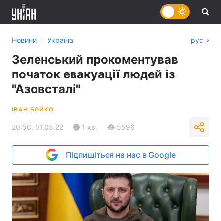
›
Новини
Україна
рус
Зеленський прокоментував
початок евакуації людей із
"Азовсталі"
ІВАН БОЙКО
20:56, 01.05.22
1 хв.
5596
Підпишіться на нас в Google