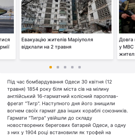
тися
Евакуацію жителів Маріуполя
Довга 
рмії
відклали на 2 травня
у МВС 
жител
Під час бомбардування Одеси 30 квітня (12
травня) 1854 року біля міста сів на мілину
англійський 16-гарматний колісний пароплав-
фрегат "Тигр". Наступного дня його знищили
вогнем своїх гармат два інших кораблі союзників.
Гармати "Тигра" увійшли до складу
новостворених берегових батарей Одеси, а одну
з них у 1904 році встановили як трофей на