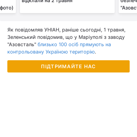
відклали на 2 травня
безпеч
(фото)
"Азовс
Як повідомляв УНІАН, раніше сьогодні, 1 травня,
Зеленський повідомив, що у Маріуполі з заводу
"Азовсталь"
близько 100 осіб прямують на
контрольовану Україною територію
.
ПІДТРИМАЙТЕ НАС