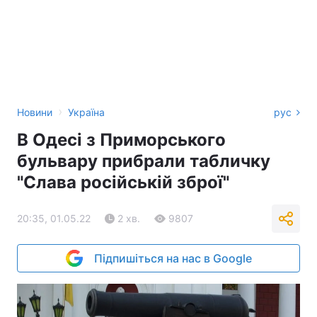
›
Новини
Україна
рус
В Одесі з Приморського
бульвару прибрали табличку
"Слава російській зброї"
20:35, 01.05.22
2 хв.
9807
Підпишіться на нас в Google