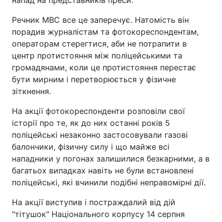
напад на представників преси.
Речник МВС все це заперечує. Натомість він
порадив журналістам та фотокореспондентам,
операторам стерегтися, аби не потрапити в
центр протистояння між поліцейськими та
громадянами, коли це протистояння перестає
бути мирним і перетворюється у фізичне
зіткнення.
На акції фотокореспонденти розповіли свої
історії про те, як до них останні років 5
поліцейські незаконно застосовували газові
балончики, фізичну силу і що майже всі
нападники у погонах залишилися безкарними, а в
багатьох випадках навіть не були встановлені
поліцейські, які вчинили подібні неправомірні дії.
На акції виступив і постраждалий від дій
"тітушок" Національного корпусу 14 серпня