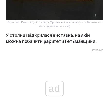
Оригінал Конституції Пилипа Орлика в Києві можуть побачити всі
охочі (фоторепортаж)
У столиці відкрилася виставка, на якій
можна побачити раритети Гетьманщини.
Реклама
ad