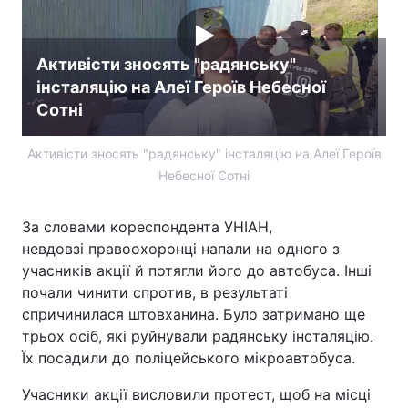
Активісти зносять "радянську"
інсталяцію на Алеї Героїв Небесної
Сотні
Активісти зносять "радянську" інсталяцію на Алеї Героїв
Небесної Сотні
За словами кореспондента УНІАН,
невдовзі правоохоронці напали на одного з
учасників акції й потягли його до автобуса. Інші
почали чинити спротив, в результаті
спричинилася штовханина. Було затримано ще
трьох осіб, які руйнували радянську інсталяцію.
Їх посадили до поліцейського мікроавтобуса.
Учасники акції висловили протест, щоб на місці