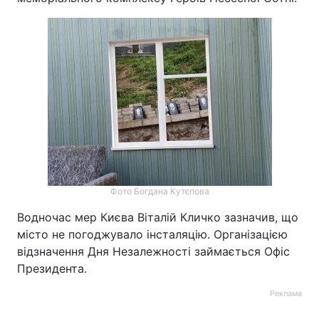
Лонгріди
Відео з Youtube
Статті
Інтерв'ю
Думки
Архів
Вакансії
Контакти
Послуги
Фото Богдана Кутєпова
Водночас мер Києва Віталій Кличко зазначив, що
місто не погоджувало інсталяцію. Організацією
відзначення Дня Незалежності займається Офіс
Президента.
Реклама