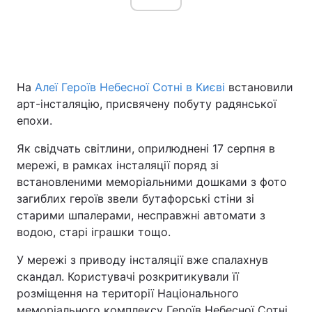
Головна
Війна
На
Алеї Героїв Небесної Сотні в Києві
встановили
Україна
Політика
арт-інсталяцію, присвячену побуту радянської
епохи.
Економіка
Світ
Як свідчать світлини, оприлюднені 17 серпня в
Спорт
Наука
мережі, в рамках інсталяції поряд зі
встановленими меморіальними дошками з фото
Техно і зв'язок
Лайт
загиблих героїв звели бутафорські стіни зі
Зброя
Інциденти
старими шпалерами, несправжні автомати з
водою, старі іграшки тощо.
Здоров'я
Туризм
У мережі з приводу інсталяції вже спалахнув
Цікавинки
Погода
скандал. Користувачі розкритикували її
розміщення на території Національного
Екологія
Регіони
меморіального комплексу Героїв Небесної Сотні.