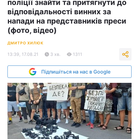
поліції знайти та притягнути до
відповідальності винних за
напади на представників преси
(фото, відео)
ДМИТРО ХИЛЮК
13:39, 17.08.21
3 хв.
1311
Підпишіться на нас в Google