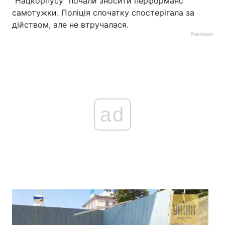
"Нацкорпусу" почали зносити перформанс
самотужки. Поліція спочатку спостерігала за
дійством, але не втручалася.
Реклама
ad