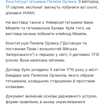
Конституції гетьмана Пилипа Орлика
. З вівторка,
17 серпня, експонат зможуть побачити всі охочі,
дізнався УНІАН.
На виставці також є Універсал гетьмана Івана
Мазепи та гетьманська булава. Крім того, на
виставці можна побачити клейнод Мазепи.
Конституція Пилипа Орлика ("Договори та
постанови Прав і вольностей Війська
Запорозького") є першою у світі, її датовано 1710
роком. Вона написана латинню.
Договір було укладено 5 квітня 1710 року у місті
Бендери між Пилипом Орликом, якого обрали
гетьманом, козацькою старшиною й простими
козаками.
Документ визначав основи державного устрою,
форми правління, в ньому окреслювалися