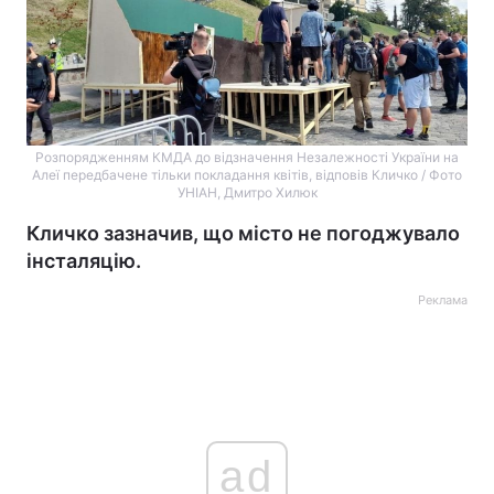
Розпорядженням КМДА до відзначення Незалежності України на
Алеї передбачене тільки покладання квітів, відповів Кличко / Фото
УНІАН, Дмитро Хилюк
Кличко зазначив, що місто не погоджувало
інсталяцію.
Реклама
ad